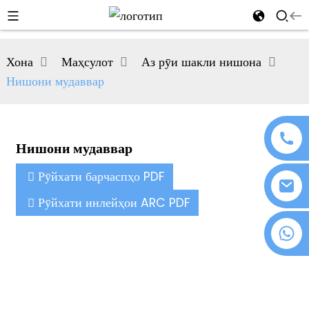
al
Хона
Маҳсулот
Аз рӯи шакли нишона
se
Нишони мудаввар
e
Нишони мудаввар
an
Рӯйхати барчаспҳо PDF
Рӯйхати инлейҳои ARC PDF
+86 18076372139
n