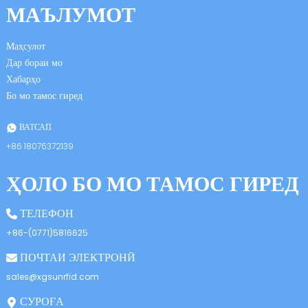
МАЪЛУМОТ
Маҳсулот
Дар бораи мо
Хабарҳо
Бо мо тамос гиред
n
ВАТСАП
+86 18076372139
ҲОЛО БО МО ТАМОС ГИРЕД
se
ТЕЛЕФОН
+86-(0771)5816625
ПОЧТАИ ЭЛЕКТРОНӢ
ese
sales@xgsunrfid.com
СУРОҒА