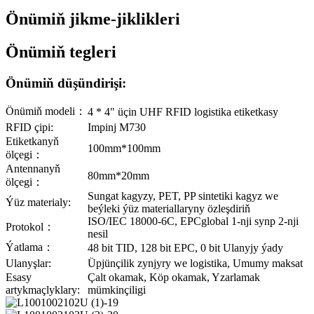
Önümiň jikme-jiklikleri
Önümiň tegleri
Önümiň düşündirişi:
Önümiň modeli：
4 * 4" üçin UHF RFID logistika etiketkasy
RFID çipi:
Impinj M730
Etiketkanyň
100mm*100mm
ölçegi：
Antennanyň
80mm*20mm
ölçegi：
Sungat kagyzy, PET, PP sintetiki kagyz we
Ýüz materialy:
beýleki ýüz materiallaryny özleşdiriň
ISO/IEC 18000-6C, EPCglobal 1-nji synp 2-nji
Protokol：
nesil
Ýatlama：
48 bit TID, 128 bit EPC, 0 bit Ulanyjy ýady
Ulanyşlar:
Üpjünçilik zynjyry we logistika, Umumy maksat
Esasy
Çalt okamak, Köp okamak, Yzarlamak
artykmaçlyklary:
mümkinçiligi