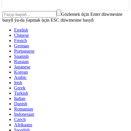
Gözlemek üçin Enter düwmesine
basyň ýa-da ýapmak üçin ESC düwmesine basyň
English
Chinese
French
German
Portuguese
Spanish
Russian
Japanese
Korean
Arabic
Irish
Greek
Turkish
Italian
Danish
Romanian
Indonesian
Czech
Afrikaans
Swedish