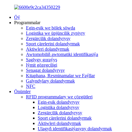
Öý
Programmalar
Egin-eşik we bölek söwda
Logistika we üpjünçilik zynjyry
Zergärçilik dolandyryşy
Sport çärelerini dolandyrmak
Aktiwleri dolandyrmak
Awtomobiliň awtomatiki identifikasiýa
Saglygy goraýyş
Iýmit gözegçiligi
Senagat dolandyryşy
Kitaphana, Resminamalar we Faýllar
Galyndylary dolandyrmak
NFC
Önümler
RFID programmalary we çözgütleri
Egin-eşik dolandyryşy
Logistika dolandyryşy
Zergärçilik dolandyryşy
Sport çärelerini dolandyrmak
Aktiwleri dolandyrmak
Ulagyň identifikasiýasyny dolandyrmak