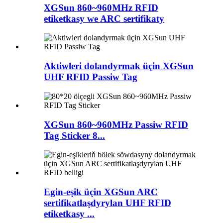
XGSun 860~960MHz RFID
etiketkasy we ARC sertifikaty
Aktiwleri dolandyrmak üçin XGSun
UHF RFID Passiw Tag
XGSun 860~960MHz Passiw RFID
Tag Sticker 8...
Egin-eşik üçin XGSun ARC
sertifikatlaşdyrylan UHF RFID
etiketkasy ...