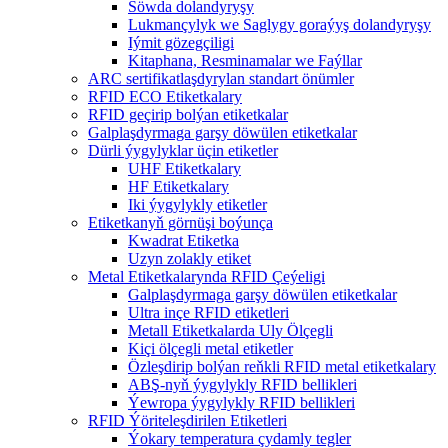
Söwda dolandyryşy
Lukmançylyk we Saglygy goraýyş dolandyryşy
Iýmit gözegçiligi
Kitaphana, Resminamalar we Faýllar
ARC sertifikatlaşdyrylan standart önümler
RFID ECO Etiketkalary
RFID geçirip bolýan etiketkalar
Galplaşdyrmaga garşy döwülen etiketkalar
Dürli ýygylyklar üçin etiketler
UHF Etiketkalary
HF Etiketkalary
Iki ýygylykly etiketler
Etiketkanyň görnüşi boýunça
Kwadrat Etiketka
Uzyn zolakly etiket
Metal Etiketkalarynda RFID Çeýeligi
Galplaşdyrmaga garşy döwülen etiketkalar
Ultra inçe RFID etiketleri
Metall Etiketkalarda Uly Ölçegli
Kiçi ölçegli metal etiketler
Özleşdirip bolýan reňkli RFID metal etiketkalary
ABŞ-nyň ýygylykly RFID bellikleri
Ýewropa ýygylykly RFID bellikleri
RFID Ýöriteleşdirilen Etiketleri
Ýokary temperatura çydamly tegler