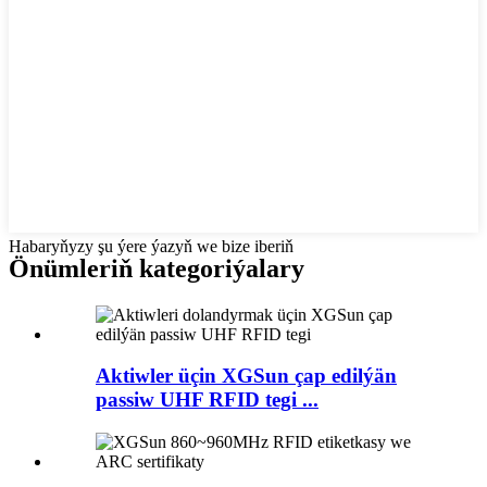
Habaryňyzy şu ýere ýazyň we bize iberiň
Önümleriň kategoriýalary
Aktiwler üçin XGSun çap edilýän
passiw UHF RFID tegi ...