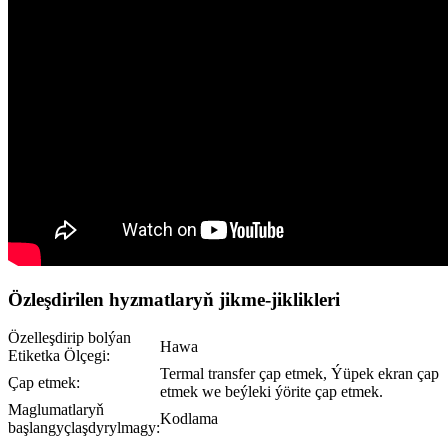
Özleşdirilen hyzmatlaryň jikme-jiklikleri
Özelleşdirip bolýan
Hawa
Etiketka Ölçegi:
Termal transfer çap etmek, Ýüpek ekran çap
Çap etmek:
etmek we beýleki ýörite çap etmek.
Maglumatlaryň
Kodlama
başlangyçlaşdyrylmagy: