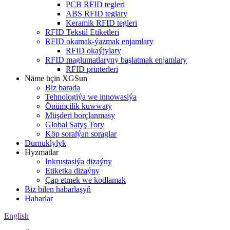
PCB RFID tegleri
ABS RFID teglary
Keramik RFID tegleri
RFID Tekstil Etiketleri
RFID okamak-ýazmak enjamlary
RFID okaýjylary
RFID maglumatlaryny başlatmak enjamlary
RFID printerleri
Näme üçin XGSun
Biz barada
Tehnologiýa we innowasiýa
Önümçilik kuwwaty
Müşderi borçlanmasy
Global Satyş Tory
Köp soralýan soraglar
Durnuklylyk
Hyzmatlar
Inkrustasiýa dizaýny
Etiketka dizaýny
Çap etmek we kodlamak
Biz bilen habarlaşyň
Habarlar
English