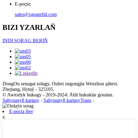
E-poçta:
sales@xgsunrfid.com
BIZI YZARLAŇ
INDI SORAG BERIŇ
DongOu senagat zolagy, Oubei ongongjia Wenzhou şäheri,
Zhejiang, Hytaý - 325105.
© Awtorlyk hukugy - 2019-2024: Ähli hukuklar goralan.
Sahypanyň kartasy
-
Sahypanyň kartasyTrans
-
E-poçta iber
x