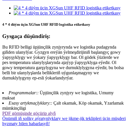
4 * 4 düým üçin XGSun UHF RFID logistika etiketkasy
Gysgaça düşündiriş:
Bu RFID belligi üpjünçilik zynjyrynda we logistika pudagynda
giňden ulanylýar. Gyzgyn ereýän ýelmeşdirijiniň başlangyç gowy
ýapyşyklygy we ýokary ýapyşyklygy bar. Ol gödek ýüzlerde we
pes temperatura ulanylyşlarynda ajaýyp ýapyşyklyga eýedir. Ol
gowy temperatura garşylygyna we durnuklylygyna eýedir, bu bolsa
belli bir ulanylyşlarda bellikleriň uýgunlaşmagyny we
durnuklylygyny ep-esli ýokarlandyrýar.
Programmalar::
Üpjünçilik zynjyry we logistika, Umumy
maksat
Esasy artykmaçlyklary::
Çalt okamak, Köp okamak, Yzarlamak
mümkinçiligi
PDF görnüşinde göçürip alyň
Önümiň iň soňky aýratynlyklary we jikme-jik teklipleri üçin müşderi
hyzmaty bilen habarlaşyň!