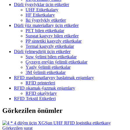
Dürli ýygylyklar üçin etiketler
UHF Etiketkalary
HF Etiketkalary
Iki ýygylykly etiketler
Dürli ýüz materiallary üçin etiketler
PET bilen etiketkalar
Sungat kagyzy bilen etiketler
PP sintetiki kagyzly etiketkalar
Termal kagyzly etiketkalar
Dürli ýelmeşdiriji üçin etiketler
Suw ýelimi bilen etiketkalar
Gyzgyn ereýän ýelimli etiketkalar
Ýagly ýelimli etiketkalar
3M ýelimli etiketkalar
RFID maglumatlaryny başlatmak enjamlary
RFID printerleri
RFID okamak-ýazmak enjamlary
RFID okaýjylary
RFID Tekstil Etiketleri
Görkezilen önümler