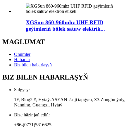
XGSun 860-960mhz UHF RFID
geýimleriň bölek satuw elektrik...
MAGLUMAT
Önümler
Habarlar
Biz bilen habarlaşyň
BIZ BILEN HABARLAŞYŇ
Salgysy:
1F, Blog2 #, Hytaý-ASEAN 2-nji tapgyra, Z3 Zongbu ýoly,
Nanning, Guangxi, Hytaý
Bize häzir jaň ediň:
+86-(0771)5816625