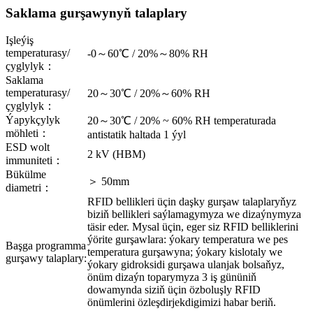
Saklama gurşawynyň talaplary
Işleýiş
temperaturasy/
-0～60℃ / 20%～80% RH
çyglylyk：
Saklama
temperaturasy/
20～30℃ / 20%～60% RH
çyglylyk：
Ýapykçylyk
20～30℃ / 20% ~ 60% RH temperaturada
möhleti：
antistatik haltada 1 ýyl
ESD wolt
2 kV (HBM)
immuniteti：
Bükülme
＞ 50mm
diametri：
RFID bellikleri üçin daşky gurşaw talaplaryňyz
biziň bellikleri saýlamagymyza we dizaýnymyza
täsir eder. Mysal üçin, eger siz RFID belliklerini
ýörite gurşawlara: ýokary temperatura we pes
Başga programma
temperatura gurşawyna; ýokary kislotaly we
gurşawy talaplary:
ýokary gidroksidi gurşawa ulanjak bolsaňyz,
önüm dizaýn toparymyza 3 iş gününiň
dowamynda siziň üçin özboluşly RFID
önümlerini özleşdirjekdigimizi habar beriň.