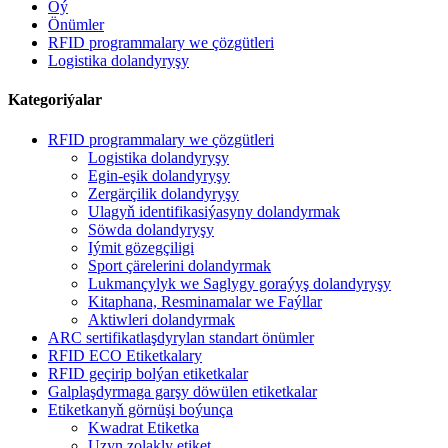
Öý
Önümler
RFID programmalary we çözgütleri
Logistika dolandyryşy
Kategoriýalar
RFID programmalary we çözgütleri
Logistika dolandyryşy
Egin-eşik dolandyryşy
Zergärçilik dolandyryşy
Ulagyň identifikasiýasyny dolandyrmak
Söwda dolandyryşy
Iýmit gözegçiligi
Sport çärelerini dolandyrmak
Lukmançylyk we Saglygy goraýyş dolandyryşy
Kitaphana, Resminamalar we Faýllar
Aktiwleri dolandyrmak
ARC sertifikatlaşdyrylan standart önümler
RFID ECO Etiketkalary
RFID geçirip bolýan etiketkalar
Galplaşdyrmaga garşy döwülen etiketkalar
Etiketkanyň görnüşi boýunça
Kwadrat Etiketka
Uzyn zolakly etiket