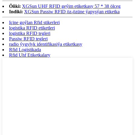
Öňki:
XGSun UHF RFID geýim etiketkasy 57 * 38 ölçeg
Indiki:
XGSun Passiw RFID öz-özüne ýapyşýan etiketka
Içine goýlan Rfid stikerleri
logistika RFID etiketleri
logistika RFID tegleri
Passiw RFID tegleri
radio ýygylyk identifikasiýa etiketkasy
Rfid Logistikada
Rfid Uhf Etiketkalary