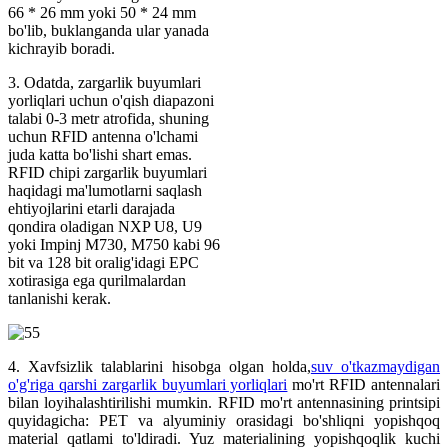
66 * 26 mm yoki 50 * 24 mm
bo'lib, buklanganda ular yanada
kichrayib boradi.
3. Odatda, zargarlik buyumlari
yorliqlari uchun o'qish diapazoni
talabi 0-3 metr atrofida, shuning
uchun RFID antenna o'lchami
juda katta bo'lishi shart emas.
RFID chipi zargarlik buyumlari
haqidagi ma'lumotlarni saqlash
ehtiyojlarini etarli darajada
qondira oladigan NXP U8, U9
yoki Impinj M730, M750 kabi 96
bit va 128 bit oralig'idagi EPC
xotirasiga ega qurilmalardan
tanlanishi kerak.
4. Xavfsizlik talablarini hisobga olgan holda,
suv o'tkazmaydigan
o'g'riga qarshi zargarlik buyumlari yorliqlari
mo'rt RFID antennalari
bilan loyihalashtirilishi mumkin. RFID mo'rt antennasining printsipi
quyidagicha: PET va alyuminiy orasidagi bo'shliqni yopishqoq
material qatlami to'ldiradi. Yuz materialining yopishqoqlik kuchi