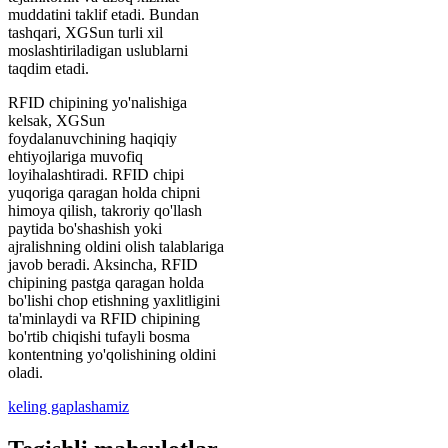
muddatini taklif etadi. Bundan
tashqari, XGSun turli xil
moslashtiriladigan uslublarni
taqdim etadi.
RFID chipining yo'nalishiga
kelsak, XGSun
foydalanuvchining haqiqiy
ehtiyojlariga muvofiq
loyihalashtiradi. RFID chipi
yuqoriga qaragan holda chipni
himoya qilish, takroriy qo'llash
paytida bo'shashish yoki
ajralishning oldini olish talablariga
javob beradi. Aksincha, RFID
chipining pastga qaragan holda
bo'lishi chop etishning yaxlitligini
ta'minlaydi va RFID chipining
bo'rtib chiqishi tufayli bosma
kontentning yo'qolishining oldini
oladi.
keling gaplashamiz