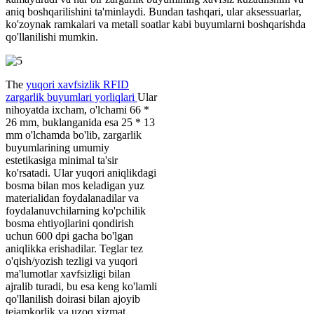
aniq boshqarilishini ta'minlaydi. Bundan tashqari, ular aksessuarlar,
ko'zoynak ramkalari va metall soatlar kabi buyumlarni boshqarishda
qo'llanilishi mumkin.
The
yuqori xavfsizlik RFID
zargarlik buyumlari yorliqlari
Ular
nihoyatda ixcham, o'lchami 66 *
26 mm, buklanganida esa 25 * 13
mm o'lchamda bo'lib, zargarlik
buyumlarining umumiy
estetikasiga minimal ta'sir
ko'rsatadi. Ular yuqori aniqlikdagi
bosma bilan mos keladigan yuz
materialidan foydalanadilar va
foydalanuvchilarning ko'pchilik
bosma ehtiyojlarini qondirish
uchun 600 dpi gacha bo'lgan
aniqlikka erishadilar. Teglar tez
o'qish/yozish tezligi va yuqori
ma'lumotlar xavfsizligi bilan
ajralib turadi, bu esa keng ko'lamli
qo'llanilish doirasi bilan ajoyib
tejamkorlik va uzoq xizmat