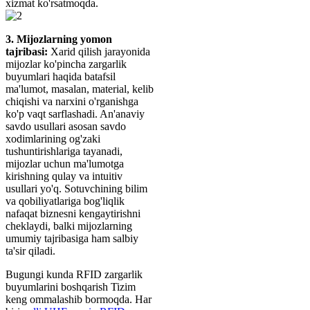
3. Mijozlarning yomon
tajribasi:
Xarid qilish jarayonida
mijozlar ko'pincha zargarlik
buyumlari haqida batafsil
ma'lumot, masalan, material, kelib
chiqishi va narxini o'rganishga
ko'p vaqt sarflashadi. An'anaviy
savdo usullari asosan savdo
xodimlarining og'zaki
tushuntirishlariga tayanadi,
mijozlar uchun ma'lumotga
kirishning qulay va intuitiv
usullari yo'q. Sotuvchining bilim
va qobiliyatlariga bog'liqlik
nafaqat biznesni kengaytirishni
cheklaydi, balki mijozlarning
umumiy tajribasiga ham salbiy
ta'sir qiladi.
Bugungi kunda RFID zargarlik
buyumlarini boshqarish
Tizim
keng ommalashib bormoqda. Har