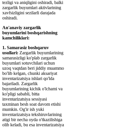
tezligi va aniqligini oshiradi, balki
zargarlik buyumlari aktivlarining
xavfsizligini sezilarli darajada
oshiradi.
An'anaviy zargarlik
buyumlarini boshqarishning
kamchiliklari:
1. Samarasiz boshqaruv
usullari:
Zargarlik buyumlarining
samarasizligi ko'plab zargarlik
buyumlari sotuvchilari uchun
uzoq vaqtdan beri jiddiy muammo
bo'lib kelgan, chunki aksariyat
inventarizatsiya ishlari qo'lda
bajariladi. Zargarlik
buyumlarining kichik o'lchami va
ko'pligi sababli, bitta
inventarizatsiya sessiyasi
taxminan besh soat davom etishi
mumkin. Og'ir ish yuki
inventarizatsiya tekshiruvlarining
atigi bir necha oyda o'tkazilishiga
olib keladi, bu esa inventarizatsiya