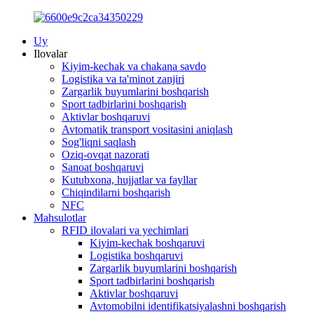
Uy
Ilovalar
Kiyim-kechak va chakana savdo
Logistika va ta'minot zanjiri
Zargarlik buyumlarini boshqarish
Sport tadbirlarini boshqarish
Aktivlar boshqaruvi
Avtomatik transport vositasini aniqlash
Sog'liqni saqlash
Oziq-ovqat nazorati
Sanoat boshqaruvi
Kutubxona, hujjatlar va fayllar
Chiqindilarni boshqarish
NFC
Mahsulotlar
RFID ilovalari va yechimlari
Kiyim-kechak boshqaruvi
Logistika boshqaruvi
Zargarlik buyumlarini boshqarish
Sport tadbirlarini boshqarish
Aktivlar boshqaruvi
Avtomobilni identifikatsiyalashni boshqarish