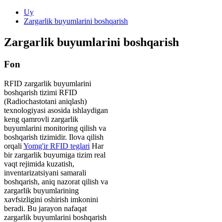
Uy
Zargarlik buyumlarini boshqarish
Zargarlik buyumlarini boshqarish
Fon
RFID zargarlik buyumlarini
boshqarish tizimi RFID
(Radiochastotani aniqlash)
texnologiyasi asosida ishlaydigan
keng qamrovli zargarlik
buyumlarini monitoring qilish va
boshqarish tizimidir. Ilova qilish
orqali
Yomg'ir RFID teglari
Har
bir zargarlik buyumiga tizim real
vaqt rejimida kuzatish,
inventarizatsiyani samarali
boshqarish, aniq nazorat qilish va
zargarlik buyumlarining
xavfsizligini oshirish imkonini
beradi. Bu jarayon nafaqat
zargarlik buyumlarini boshqarish