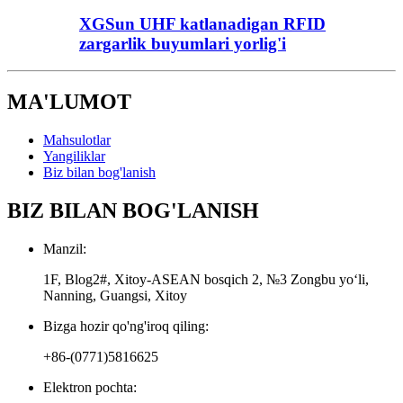
XGSun UHF katlanadigan RFID
zargarlik buyumlari yorlig'i
MA'LUMOT
Mahsulotlar
Yangiliklar
Biz bilan bog'lanish
BIZ BILAN BOG'LANISH
Manzil:
1F, Blog2#, Xitoy-ASEAN bosqich 2, №3 Zongbu yoʻli,
Nanning, Guangsi, Xitoy
Bizga hozir qo'ng'iroq qiling:
+86-(0771)5816625
Elektron pochta: