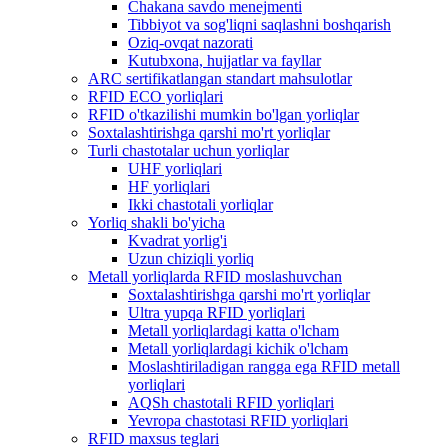
Chakana savdo menejmenti
Tibbiyot va sog'liqni saqlashni boshqarish
Oziq-ovqat nazorati
Kutubxona, hujjatlar va fayllar
ARC sertifikatlangan standart mahsulotlar
RFID ECO yorliqlari
RFID o'tkazilishi mumkin bo'lgan yorliqlar
Soxtalashtirishga qarshi mo'rt yorliqlar
Turli chastotalar uchun yorliqlar
UHF yorliqlari
HF yorliqlari
Ikki chastotali yorliqlar
Yorliq shakli bo'yicha
Kvadrat yorlig'i
Uzun chiziqli yorliq
Metall yorliqlarda RFID moslashuvchan
Soxtalashtirishga qarshi mo'rt yorliqlar
Ultra yupqa RFID yorliqlari
Metall yorliqlardagi katta o'lcham
Metall yorliqlardagi kichik o'lcham
Moslashtiriladigan rangga ega RFID metall
yorliqlari
AQSh chastotali RFID yorliqlari
Yevropa chastotasi RFID yorliqlari
RFID maxsus teglari