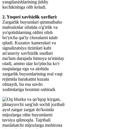
yangilanishlarining jiddiy
kechikishiga olib keladi.
2. Yuqori xavfsizlik xavflari:
Zargarlik buyumlari qimmatbaho
mahsulotlar sifatida o'g'irlik va
yo'qotishlarning oldini olish
bo'yicha qat'iy choralarni talab
qiladi. Kuzatuv kameralari va
signalizatsiya tizimlari kabi
an'anaviy xavfsizlik usullari
ma'lum darajada himoya ta'minlay
oladi, ammo ular ko'pincha ko'r
nuqtalarga ega va alohida
zargarlik buyumlarining real vaqt
rejimida harakatini kuzata
olmaydi, bu esa savdo
xodimlariga bosimni oshiradi.