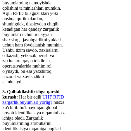
buyumlarning namoyishda
qolishini ta'minlashlari mumkin.
Aqlli RFID bilaguzuklari yoki
boshqa qurilmalardan,
shuningdek, displeydan chiqib
ketadigan har qanday zargarlik
buyumlari uchun muayyan
shaxslarga javobgarlikni yuklash
uchun ham foydalanish mumkin.
Ushbu tizim savdo, zaxiralarni
o'tkazish, yetkazib berish va
zaxiralarni qayta to'ldirish
operatsiyalarida muhim rol
o'ynaydi, bu esa yaxshiroq
nazorat va xavfsizlikni
ta'minlaydi.
3. Qalbakilashtirishga qarshi
kurash:
Har bir aqlli
UHF RFID
zargarlik buyumlari yorlig'i
nusxa
ko'chirib bo'lmaydigan global
noyob identifikatsiya raqamini o'z
ichiga oladi. Zargarlik
buyumlarining atributlarini
identifikatsiya raqamiga bog'lash