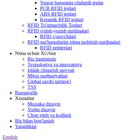
Yuqori haroratga chidamli teglar
PCB RFID teglari
ABS RFID teglari
Keramik RFID teglari
RFID To'qimachilik Teglari
RFID o'qish-yozish qurilmalari
RFID o'quvchilari
RFID ma'lumotlarini ishga tushirish qurilmalari
RFID printerlari
Nima uchun XGSun
Biz haqimizda
Texnologiya va innovatsiya
Ishlab chiqarish quvvati
Mijoz majburiyatlari
Global savdo tarmog'i
TSS
Barqarorlik
Xizmatlar
Mozaika dizayni
Yorliq dizayni
Chop etish va kodlash
Biz bilan bog'lanish
Yangiliklar
English