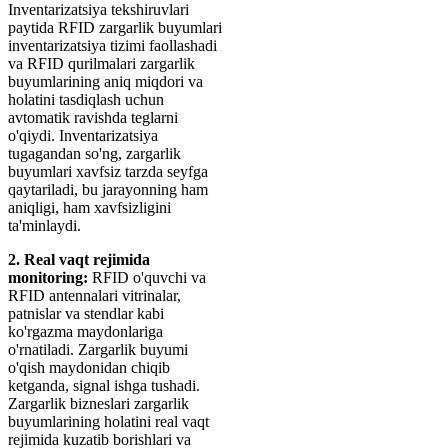
Inventarizatsiya tekshiruvlari
paytida RFID zargarlik buyumlari
inventarizatsiya tizimi faollashadi
va RFID qurilmalari zargarlik
buyumlarining aniq miqdori va
holatini tasdiqlash uchun
avtomatik ravishda teglarni
o'qiydi. Inventarizatsiya
tugagandan so'ng, zargarlik
buyumlari xavfsiz tarzda seyfga
qaytariladi, bu jarayonning ham
aniqligi, ham xavfsizligini
ta'minlaydi.
2. Real vaqt rejimida
monitoring:
RFID o'quvchi va
RFID antennalari vitrinalar,
patnislar va stendlar kabi
ko'rgazma maydonlariga
o'rnatiladi. Zargarlik buyumi
o'qish maydonidan chiqib
ketganda, signal ishga tushadi.
Zargarlik bizneslari zargarlik
buyumlarining holatini real vaqt
rejimida kuzatib borishlari va