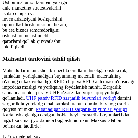
Ushbu ma'lumot kompaniyalarga
aniq marketing strategiyalarini
ishlab chiqish va
inventarizatsiyani boshqarishni
optimallashtirish imkonini beradi,
bu esa biznes samaradorligini
oshirish uchun ishonchli
qarorlarni qo'llab-quvvatlashni
taklif qiladi.
Mahsulot tanlovini tahlil qilish
Mahsulotlarni tanlashda bir nechta omillarni hisobga olish kerak,
jumladan, yorliqlanadigan buyumning materiali, materialning
o'zining o'tkazuvchanligi, RFID chipi va RFID antennasi o'rtasidagi
impedans mosligi va yorliqning foydalanish muhiti. Zargarlik
sanoatida odatda passiv UHF o'z-o'zidan yopishqoq yorliqlar
qo'llaniladi.
UHF passiv RFID zargarlik buyumlari yorlig'i
dumini
zargarlik buyumlariga mahkamlash uchun dumini buyumga surib
qo'yish mumkin.
katlanadigan RFID zargarlik buyumlari yorlig'i
Karta ushlagichiga o'ralgan holda, keyin zargarlik buyumlari bilan
ingichka chiziq yordamida bog'lash mumkin. Maxsus talablar
bo'lmagan taqdirda:
1. Yuz materiali suv