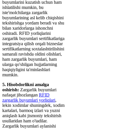
buyumlarini kuzatish uchun ham
ishlatilishi mumkin, bu
iste'molchilarga zargarlik
buyumlarining asl kelib chiqishini
tekshirishga yordam beradi va shu
bilan xaridorlarga ishonchni
oshiradi. RFID yorliqlarini
zargarlik buyumlari sertifikatlariga
integratsiya qilish orqali bizneslar
sertifikatlarning soxtalashtirilishini
samarali ravishda oldini olishlari,
ham zargarlik buyumlari, ham
ularga qo'shilgan hujjatlarning
haqiqiyligini ta'minlashlari
mumkin.
5. Hisobdorlikni amalga
oshirish:
Zargarlik buyumlari
nafaqat jihozlangan
RFID
zargarlik buyumlari yorliqlari
,
lekin xodimlar shuningdek, xodim
kartalari, barmoq izlari va yuzni
aniqlash kabi jismoniy tekshirish
usullaridan ham o'tadilar.
Zargarlik buyumlari aylanishi