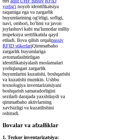
biri
aqlli UHF passiv RFID
yorlig'i
noyob identifikatsiya
raqamiga ega va zargarlik
buyumlarining og'irligi, sofligi,
navi, ombori, bo'limi va javon
joylashuvi kabi ma'lumotlar milliy
inspeksiya sertifikatida qayd
etiladi. Ilova qilish orqali
passiv
RFID stikerlari
Qimmatbaho
zargarlik buyumlariga
avtomatlashtirilgan
identifikatsiyalash moslamalari
yorliqlangan zargarlik
buyumlarini kuzatishi, boshqarishi
va kuzatishi mumkin. Ushbu
texnologiya inventarizatsiyani
boshqarish samaradorligini
sezilarli darajada yaxshilaydi va
qimmatbaho aktivlarning
xavfsizligi va kuzatilishini
oshiradi.
Ilovalar va afzalliklar
1. Tezkor inventarizatsiya: