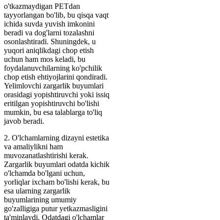
o'tkazmaydigan PETdan
tayyorlangan bo'lib, bu qisqa vaqt
ichida suvda yuvish imkonini
beradi va dog'larni tozalashni
osonlashtiradi. Shuningdek, u
yuqori aniqlikdagi chop etish
uchun ham mos keladi, bu
foydalanuvchilarning ko'pchilik
chop etish ehtiyojlarini qondiradi.
Yelimlovchi zargarlik buyumlari
orasidagi yopishtiruvchi yoki issiq
eritilgan yopishtiruvchi bo'lishi
mumkin, bu esa talablarga to'liq
javob beradi.
2. O'lchamlarning dizayni estetika
va amaliylikni ham
muvozanatlashtirishi kerak.
Zargarlik buyumlari odatda kichik
o'lchamda bo'lgani uchun,
yorliqlar ixcham bo'lishi kerak, bu
esa ularning zargarlik
buyumlarining umumiy
go'zalligiga putur yetkazmasligini
ta'minlaydi. Odatdagi o'lchamlar