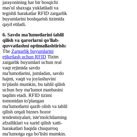
jarayonining har bir bosqichi
mas'ul shaxsga yuklatiladi va
tegishli harakatlar RFID zargarlik
buyumlarini boshqarish tizimida
qayd etiladi.
6. Savdo ma'lumotlarini tahlil
qilish va qarorlarni qo'llab-
quvvatlashni optimallashtirish:
The
Zargarlik buyumlarini
etiketlash uchun RFID
Tizim
zargarlik buyumlari uchun real
vaqt rejimida savdo
ma'lumotlarini, jumladan, savdo
hajmi, vaqti va joylashuvini
to'plashi mumkin, bu tahlil qilish
uchun boy ma'lumot manbasini
taqdim etadi. RFID tizimi
tomonidan to'plangan
ma'lumotlarni qazib olish va tahlil
qilish orqali biznes bozor
tendentsiyalari, iste'molchilarning
afzalliklari va xarid qilish xatti-
harakatlari haqida chuqurroq
ma'lumotga ega bo'lishi mumkin.