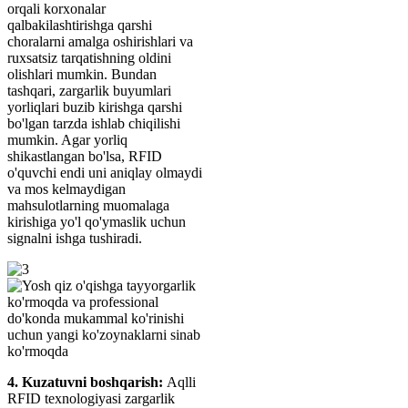
orqali korxonalar
qalbakilashtirishga qarshi
choralarni amalga oshirishlari va
ruxsatsiz tarqatishning oldini
olishlari mumkin. Bundan
tashqari, zargarlik buyumlari
yorliqlari buzib kirishga qarshi
bo'lgan tarzda ishlab chiqilishi
mumkin. Agar yorliq
shikastlangan bo'lsa, RFID
o'quvchi endi uni aniqlay olmaydi
va mos kelmaydigan
mahsulotlarning muomalaga
kirishiga yo'l qo'ymaslik uchun
signalni ishga tushiradi.
4. Kuzatuvni boshqarish:
Aqlli
RFID texnologiyasi zargarlik