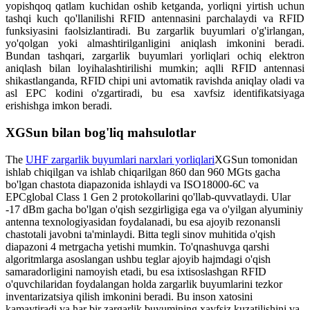
yopishqoq qatlam kuchidan oshib ketganda, yorliqni yirtish uchun
tashqi kuch qo'llanilishi RFID antennasini parchalaydi va RFID
funksiyasini faolsizlantiradi. Bu zargarlik buyumlari o'g'irlangan,
yo'qolgan yoki almashtirilganligini aniqlash imkonini beradi.
Bundan tashqari, zargarlik buyumlari yorliqlari ochiq elektron
aniqlash bilan loyihalashtirilishi mumkin; aqlli RFID antennasi
shikastlanganda, RFID chipi uni avtomatik ravishda aniqlay oladi va
asl EPC kodini o'zgartiradi, bu esa xavfsiz identifikatsiyaga
erishishga imkon beradi.
XGSun bilan bog'liq mahsulotlar
The
UHF zargarlik buyumlari narxlari yorliqlari
XGSun tomonidan
ishlab chiqilgan va ishlab chiqarilgan 860 dan 960 MGts gacha
bo'lgan chastota diapazonida ishlaydi va ISO18000-6C va
EPCglobal Class 1 Gen 2 protokollarini qo'llab-quvvatlaydi. Ular
-17 dBm gacha bo'lgan o'qish sezgirligiga ega va o'yilgan alyuminiy
antenna texnologiyasidan foydalanadi, bu esa ajoyib rezonansli
chastotali javobni ta'minlaydi. Bitta tegli sinov muhitida o'qish
diapazoni 4 metrgacha yetishi mumkin. To'qnashuvga qarshi
algoritmlarga asoslangan ushbu teglar ajoyib hajmdagi o'qish
samaradorligini namoyish etadi, bu esa ixtisoslashgan RFID
o'quvchilaridan foydalangan holda zargarlik buyumlarini tezkor
inventarizatsiya qilish imkonini beradi. Bu inson xatosini
kamaytiradi va har bir zargarlik buyumining xavfsiz kuzatilishini va