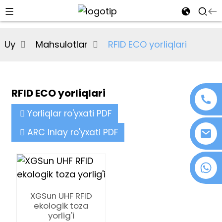
al
Uy
Mahsulotlar
RFID ECO yorliqlari
se
e
RFID ECO yorliqlari
Yorliqlar ro'yxati PDF
an
ARC Inlay ro'yxati PDF
+86 18076372139
XGSun UHF RFID
n
ekologik toza
yorlig'i