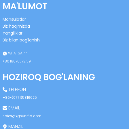
MA'LUMOT
Mahsulotlar
Biz haqimizda
Yangiliklar
Biz bilan bog'lanish
n
WHATSAPP
+86 18076372139
HOZIROQ BOG'LANING
se
TELEFON
+86-(0771)5816625
EMAIL
ese
sales@xgsunrfid.com
MANZIL