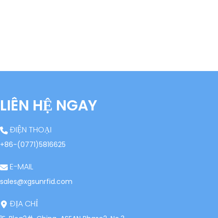
LIÊN HỆ NGAY
ĐIỆN THOẠI
+86-(0771)5816625
E-MAIL
sales@xgsunrfid.com
ĐỊA CHỈ