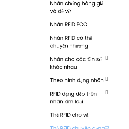
Nhãn chống hàng giả
và dễ vỡ
Nhãn RFID ECO
Nhãn RFID có thể
chuyển nhượng
Nhãn cho các tần số
khác nhau
Theo hình dạng nhãn
RFID dạng dẻo trên
nhãn kim loại
Thẻ RFID cho vải
Thẻ RFID chuyên dụng