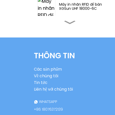
Máy in nhãn RFID để bàn
XGSun UHF 18000-6C
Máy in RFID UHF màn
hình cảm ứng công
nghiệp XGSun
Nhãn RFID gắn trên kim
loại tần số châu Âu
THÔNG TIN
(ETSI) của XGSun
Nhãn RFID UHF gắn kim
Các sản phẩm
loại kích thước nhỏ
XGSun
Về chúng tôi
Tin tức
Nhãn dán kim loại siêu
Liên hệ với chúng tôi
mỏng có thể in UHF
XGSun
WHATSAPP
+86 18076372139