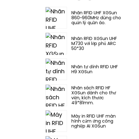
Nhãn RFID UHF XGSun
860~960MHz dùng cho
quản lý quần áo.
Nhãn RFID XGSun UHF
M730 với lớp phủ ARC
50*30
Nhãn tự dính RFID UHF
H9 XGSun
Nhãn sách RFID HF
XGSun dành cho thư
viện, kích thước
49*81mm.
Máy in RFID UHF màn
hình cảm ứng công
nghiệp AI XGSun