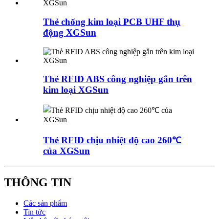
Thẻ chống kim loại PCB UHF thụ
động XGSun
Thẻ RFID ABS công nghiệp gắn trên
kim loại XGSun
Thẻ RFID chịu nhiệt độ cao 260℃
của XGSun
THÔNG TIN
Các sản phẩm
Tin tức