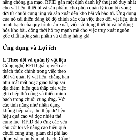
năng chống giả mạo. RFID gán một định danh kỹ thuật số duy nhất
cho vật liệu, thiết bị và sản phẩm, cho phép quản lý toàn bộ vòng
đời từ chuỗi cung ứng và sản xuất đến kho bãi và bảo trì. Ứng dụng
của nó cải thiện đáng kể độ chính xác của việc theo dõi vật liệu, tính
minh bạch của quy trình sản xuất, việc sử dụng thiết bị và tự động
hóa kho bãi, đồng thời hỗ trợ mạnh mẽ cho việc truy xuất nguồn
gốc chất lượng sản phẩm và chống hàng giả.
Ứng dụng và Lợi ích
1. Theo dõi và quản lý vật liệu
Công nghệ RFID giải quyết các
thách thức chính trong việc theo
dõi và quản lý vật liệu, chẳng hạn
như mất mát hoặc giao hàng sai
địa điểm, hiệu quả thấp của việc
ghi chép thủ công và thiếu minh
bạch trong chuỗi cung ứng. Với
các tính năng như nhận dạng
không tiếp xúc, thu thập dữ liệu
hiệu quả cao và đọc nhiều thẻ
cùng lúc, RFID đáp ứng các yêu
cầu cốt lõi về nâng cao hiệu quả
chuỗi cung ứng, giảm chi phí lao
động và quản lý minh bạch. Công