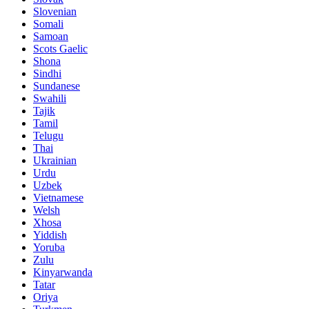
Slovenian
Somali
Samoan
Scots Gaelic
Shona
Sindhi
Sundanese
Swahili
Tajik
Tamil
Telugu
Thai
Ukrainian
Urdu
Uzbek
Vietnamese
Welsh
Xhosa
Yiddish
Yoruba
Zulu
Kinyarwanda
Tatar
Oriya