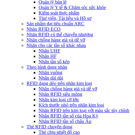
Quản lý bán lẻ
Quản lý Y tế & Chăm sóc sức khỏe
Kiểm soát thực phẩm
Thư viện, Tài liệu và Hồ sơ
Sản phẩm đạt tiêu chuẩn ARC
Nhãn RFID ECO
Nhãn RFID có thể chuyển nhượng
Nhãn chống hàng giả và dễ vỡ
Nhãn cho các tần số khác nhau
Nhãn UHF
Nhãn HF
Nhãn tần số kép
Theo hình dạng nhãn
Nhãn vuông
Nhãn dải dài
RFID dạng dẻo trên nhãn kim loại
Nhãn chống hàng giả và dễ vỡ
Nhãn RFID siêu mỏng
Nhãn kim loại cỡ lớn
Kích thước nhỏ trên nhãn kim loại
Nhãn RFID trên kim loại với màu sắc tùy chỉnh
Nhãn RFID tần số của Hoa Kỳ
Nhãn RFID tần số châu Âu
Thẻ RFID chuyên dụng
Thẻ chịu nhiệt độ cao