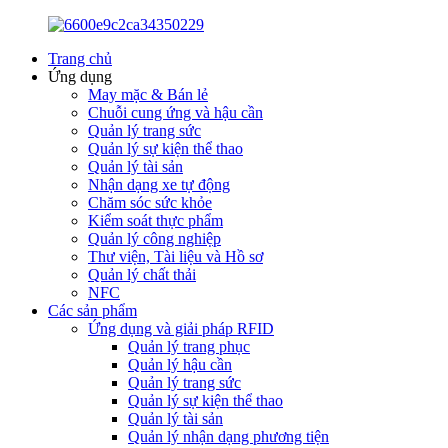
Trang chủ
Ứng dụng
May mặc & Bán lẻ
Chuỗi cung ứng và hậu cần
Quản lý trang sức
Quản lý sự kiện thể thao
Quản lý tài sản
Nhận dạng xe tự động
Chăm sóc sức khỏe
Kiểm soát thực phẩm
Quản lý công nghiệp
Thư viện, Tài liệu và Hồ sơ
Quản lý chất thải
NFC
Các sản phẩm
Ứng dụng và giải pháp RFID
Quản lý trang phục
Quản lý hậu cần
Quản lý trang sức
Quản lý sự kiện thể thao
Quản lý tài sản
Quản lý nhận dạng phương tiện