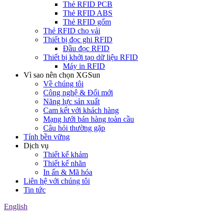
Thẻ RFID PCB
Thẻ RFID ABS
Thẻ RFID gốm
Thẻ RFID cho vải
Thiết bị đọc ghi RFID
Đầu đọc RFID
Thiết bị khởi tạo dữ liệu RFID
Máy in RFID
Vì sao nên chọn XGSun
Về chúng tôi
Công nghệ & Đổi mới
Năng lực sản xuất
Cam kết với khách hàng
Mạng lưới bán hàng toàn cầu
Câu hỏi thường gặp
Tính bền vững
Dịch vụ
Thiết kế khảm
Thiết kế nhãn
In ấn & Mã hóa
Liên hệ với chúng tôi
Tin tức
English