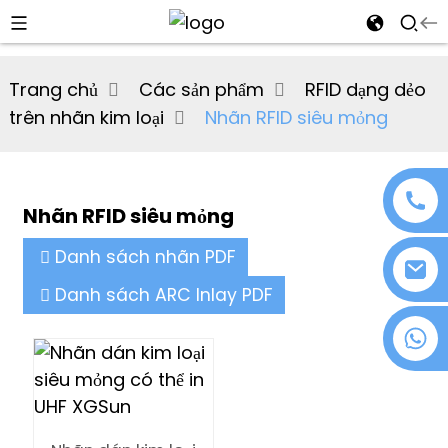
al
Trang chủ
Các sản phẩm
RFID dạng dẻo
se
trên nhãn kim loại
Nhãn RFID siêu mỏng
e
Nhãn RFID siêu mỏng
an
Danh sách nhãn PDF
Danh sách ARC Inlay PDF
+86 18076372139
n