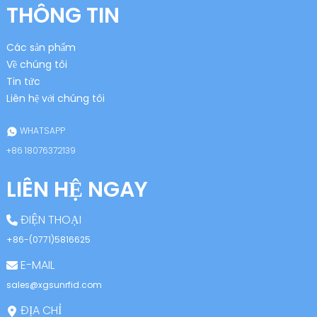
THÔNG TIN
Các sản phẩm
Về chúng tôi
Tin tức
Liên hệ với chúng tôi
n
WHATSAPP
+86 18076372139
LIÊN HỆ NGAY
se
ĐIỆN THOẠI
+86-(0771)5816625
E-MAIL
ese
sales@xgsunrfid.com
ĐỊA CHỈ