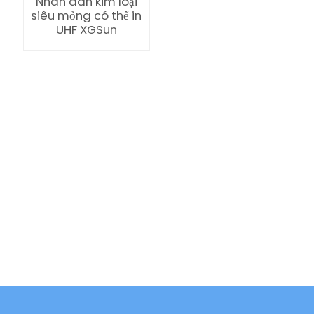
Nhãn dán kim loại
siêu mỏng có thể in
UHF XGSun
ian
am