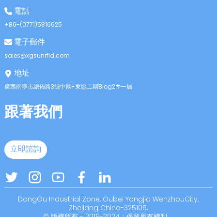
anda
電話
+86-(0771)5816625
電子郵件
sales@xgsunrfid.com
地址
廣西南寧市總佈路3號中國-東協二期Blog2#一層
跟著我們
立即諮詢
DongOu Industrial Zone, Oubei Yongjia WenzhouCity,
Zhejiang China-325105.
© 版權所有 - 2019-2024：保留所有權利。