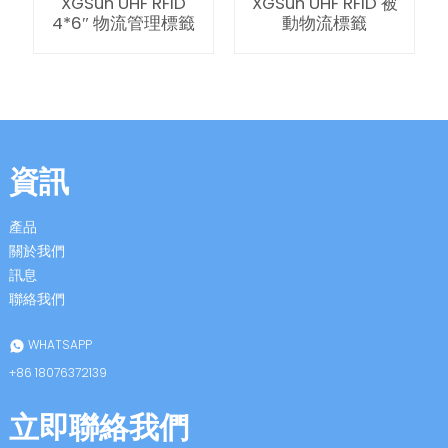
XGSun UHF RFID
XGSun UHF RFID 被
4*6″ 物流管理標籤
動物流標籤
n
資訊
產品
關於我們
se
訊息
聯絡我們
WHATSAPP
+86 18076372139
ese
立即聯絡我們