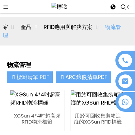
al
家
產品
RFID應用與解決方案
物流管
se
理
e
物流管理
an
標籤清單 PDF
ARC鑲嵌清單PDF
+86 18076372139
XGSun 4*4吋超高頻
用於可回收集裝箱追
n
RFID物流標籤
蹤的XGSun RFID標籤