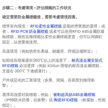
步驟二：考慮環境
-
評估標籤的工作狀況
確定需要防金屬標籤後，需要考慮環境因素。
標準室內環境：
RFID柔性金屬標籤
是最經濟實惠的選擇；或
者，
RFID PCB 防金屬標籤
或者可以使用RFID ABS金屬防腐
蝕標籤，雖然這種標籤比柔性金屬標籤更貴，但可以用鉚釘
n
固定，以便重複使用。
高溫環境（例如烘焙生產線、鍋爐房、焊接設備附近）：
短期或長期暴露於260℃以上的溫度下，
耐高溫金屬安裝式
se
RFID標籤
必須選擇（例如 XGSun 開發的耐高溫金屬標籤，
支援在 300℃ 下連續運行）。
戶外或惡劣的工業環境（多塵、潮濕、容易受到物理衝
擊）：
ese
選擇高強度封裝標籤，例如：
被動超高頻ABS金屬標籤
（IP68防水防塵，抗衝擊）或
陶瓷RFID標籤
（耐腐蝕，性能
穩定）。