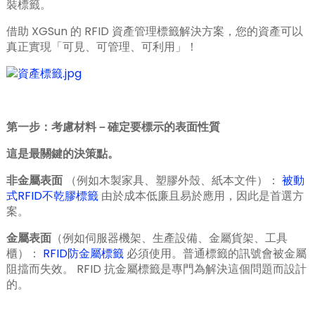
裝標籤。
借助 XGSun 的 RFID 資產管理標籤解決方案，您的資產可以
真正實現「可見、可管理、可利用」！
第一步：考慮材料－確定要標示的表面性質
這是最關鍵的決策點。
非金屬表面
（例如木製家具、塑膠外殼、紙本文件）：
被動
式RFID不乾膠標籤
由於成本低廉且易於應用，因此是首選方
案。
金屬表面
（例如伺服器機架、生產設備、金屬貨架、工具
櫃）：
RFID防金屬標籤
必須使用。普通標籤的訊號會被金屬
阻擋而失效。 RFID 抗金屬標籤是專門為解決這個問題而設計
ian
的。
am