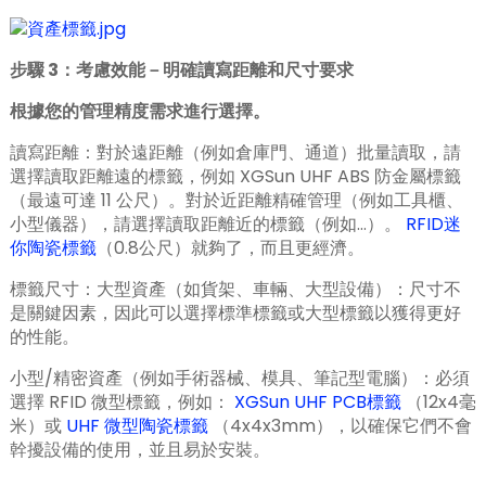
anda
步驟 3：考慮效能－明確讀寫距離和尺寸要求
根據您的管理精度需求進行選擇。
讀寫距離：對於遠距離（例如倉庫門、通道）批量讀取，請
選擇讀取距離遠的標籤，例如 XGSun UHF ABS 防金屬標籤
（最遠可達 11 公尺）。對於近距離精確管理（例如工具櫃、
小型儀器），請選擇讀取距離近的標籤（例如…）。
RFID迷
你陶瓷標籤
（0.8公尺）就夠了，而且更經濟。
標籤尺寸：大型資產（如貨架、車輛、大型設備）：尺寸不
是關鍵因素，因此可以選擇標準標籤或大型標籤以獲得更好
的性能。
小型/精密資產（例如手術器械、模具、筆記型電腦）：必須
選擇 RFID 微型標籤，例如：
XGSun UHF PCB標籤
（12x4毫
米）或
UHF 微型陶瓷標籤
（4x4x3mm），以確保它們不會
幹擾設備的使用，並且易於安裝。