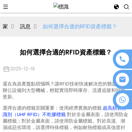
al
家
訊息
如何選擇合適的RFID資產標籤？
se
e
如何選擇合適的RFID資產標籤？
2025-12-19
an
還在為資產盤點煩惱嗎？讓RFID技術快速解決您的難題！從
辦公設備到大型機械，輕鬆實現即時庫存、流通追蹤和狀態
更新。
+86 18076372139
選擇合適的標籤至關重要：使用經濟實惠的標籤
超高頻射頻
識別（UHF RFID）不乾膠標籤
對於非金屬表面，請使用防金
n
屬標籤；對於金屬表面，請使用防金屬標籤。對於高溫、潮
濕或惡劣環境，請選擇特殊標籤，例如耐熱標籤或高強度封