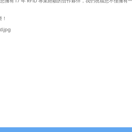
擁有 17 年 RFID 專業經驗的合作夥伴，我們祝福您不僅擁
樂！