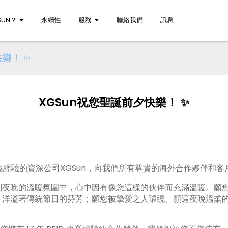
UN？
永續性
服務
聯絡我們
訊息
快樂！ ✨
XGSun祝您聖誕前夕快樂！ ✨
方案經驗的資深公司XGSun，向我們所有尊貴的海外合作夥伴和
別夜晚的溫暖氛圍中，心中因有像您這樣的伙伴而充滿溫暖。願
，洋溢著傳統節日的芬芳；願您被摯愛之人環繞。願這夜晚溫柔