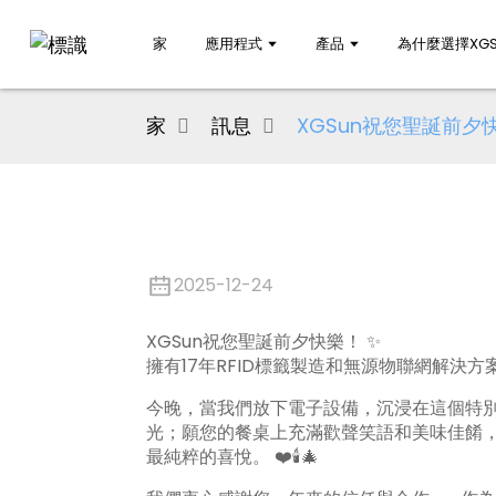
家
應用程式
產品
為什麼選擇XGS
家
訊息
XGSun祝您聖誕前夕
2025-12-24
XGSun祝您聖誕前夕快樂！ ✨
擁有17年RFID標籤製造和無源物聯網解決
今晚，當我們放下電子設備，沉浸在這個特
光；願您的餐桌上充滿歡聲笑語和美味佳餚
最純粹的喜悅。 ❤️🕯️🎄