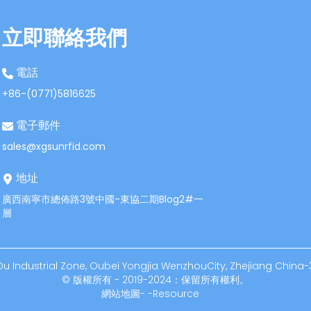
立即聯絡我們
電話
+86-(0771)5816625
電子郵件
sales@xgsunrfid.com
地址
廣西南寧市總佈路3號中國-東協二期Blog2#一
層
 Industrial Zone, Oubei Yongjia WenzhouCity, Zhejiang China-
© 版權所有 - 2019-2024：保留所有權利。
網站地圖
-
-
Resource