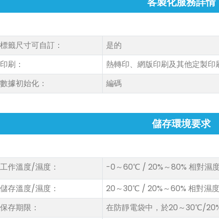
客製化服務詳情
標籤尺寸可自訂：
是的
印刷：
熱轉印、網版印刷及其他定製印
數據初始化：
編碼
儲存環境要求
工作溫度/濕度：
-0～60℃ / 20%～80% 相對濕
儲存溫度/濕度：
20～30℃ / 20%～60% 相對濕
保存期限：
在防靜電袋中，於20～30℃/20