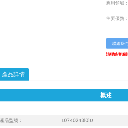
應用領域
主要優勢
聯絡我
請聯絡客服
產品詳情
概述
產品型號：
L0740243101U