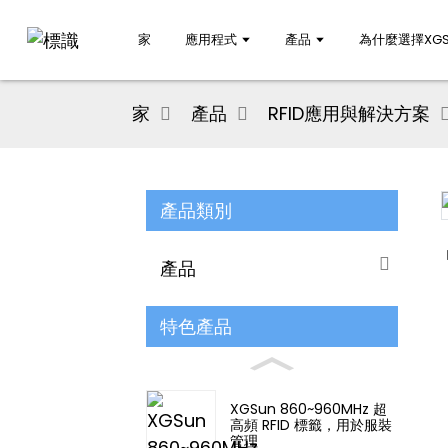
家
應用程式
產品
為什麼選擇XGS
家
產品
RFID應用與解決方案
產品類別
Loading...
Loading...
產品
特色產品
XGSun 860~960MHz 超
高頻 RFID 標籤，用於服裝
管理