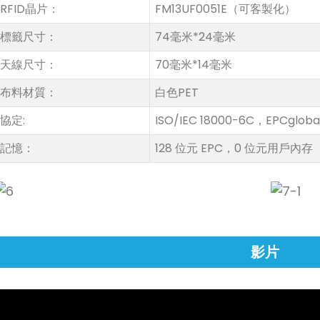
RFID晶片：
FM13UF0051E（可客製化）
標籤尺寸：
74毫米*24毫米
天線尺寸：
70毫米*14毫米
布料材質：
白色PET
協定:
ISO/IEC 18000-6C，EPCglobal 
記憶：
128 位元 EPC，0 位元用戶內存
影片