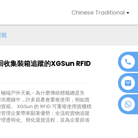
Chinese Traditional
標籤
收集裝箱追蹤的XGSun RFID
Loading...
Loading...
Loading..
Loading..
、極端戶外天氣－為什麼傳統標籤總是失
環供應鏈中，許多資產會重複使用，例如貨
+86 18076372139
箱。 XGSun 的 RFID 可重複使用貨櫃標
鏈管理企業帶來顯著優勢：全流程貨物追蹤
管理透明化、簡化退貨流程，並為企業節省