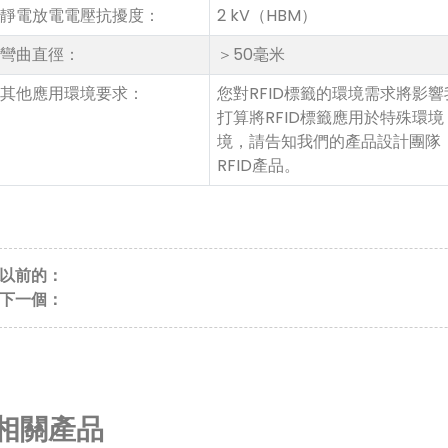
靜電放電電壓抗擾度：
2 kV（HBM）
彎曲直徑：
＞50毫米
其他應用環境要求：
您對RFID標籤的環境需求將影
打算將RFID標籤應用於特殊環
境，請告知我們的產品設計團隊
RFID產品。
以前的：
下一個：
相關產品