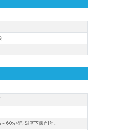
刷。
度
度
%～60%相對濕度下保存1年。