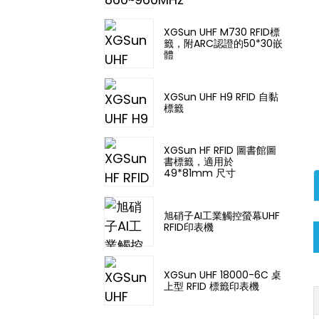
XGSun UHF M730 RFID標
籤，附ARC認證的50*30嵌
體
XGSun UHF H9 RFID 自黏
標籤
XGSun HF RFID 圖書館圖
書標籤，適用於
49*81mm 尺寸
旭硝子AI工業觸控螢幕UHF
RFID印表機
XGSun UHF 18000-6C 桌
上型 RFID 標籤印表機