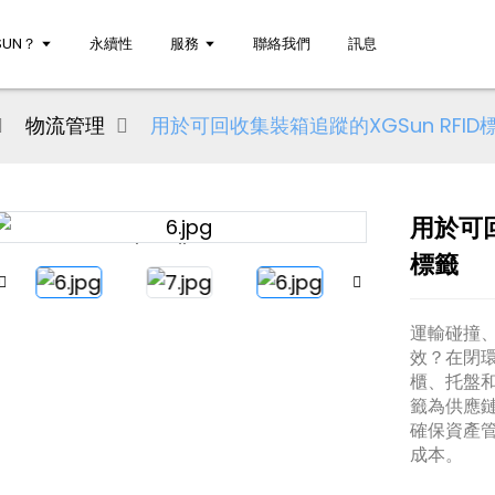
UN？
永續性
服務
聯絡我們
訊息
物流管理
用於可回收集裝箱追蹤的XGSun RFID
用於可回
Loading...
Loading...
標籤
運輸碰撞
效？在閉
櫃、托盤和貨
籤為供應
確保資產
成本。