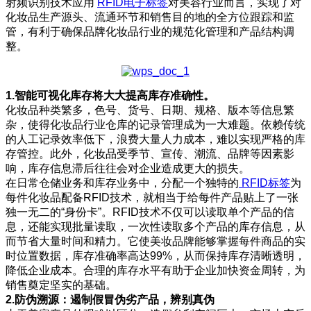
射频识别技术应用
RFID电子标签
对美容行业而言，实现了对
化妆品生产源头、流通环节和销售目的地的全方位跟踪和监
管，有利于确保品牌化妆品行业的规范化管理和产品结构调
整。
1.智能可视化库存将大大提高库存准确性。
化妆品种类繁多，色号、货号、日期、规格、版本等信息繁
杂，使得化妆品行业仓库的记录管理成为一大难题。依赖传统
的人工记录效率低下，浪费大量人力成本，难以实现严格的库
存管控。此外，化妆品受季节、宣传、潮流、品牌等因素影
响，库存信息滞后往往会对企业造成更大的损失。
在日常仓储业务和库存业务中，分配一个独特的
RFID标签
为
每件化妆品配备RFID技术，就相当于给每件产品贴上了一张
独一无二的“身份卡”。RFID技术不仅可以读取单个产品的信
息，还能实现批量读取，一次性读取多个产品的库存信息，从
而节省大量时间和精力。它使美妆品牌能够掌握每件商品的实
时位置数据，库存准确率高达99%，从而保持库存清晰透明，
降低企业成本。合理的库存水平有助于企业加快资金周转，为
销售奠定坚实的基础。
2.防伪溯源：遏制假冒伪劣产品，辨别真伪