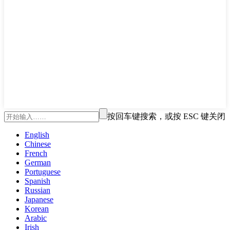
按回车键搜索，或按 ESC 键关闭
English
Chinese
French
German
Portuguese
Spanish
Russian
Japanese
Korean
Arabic
Irish