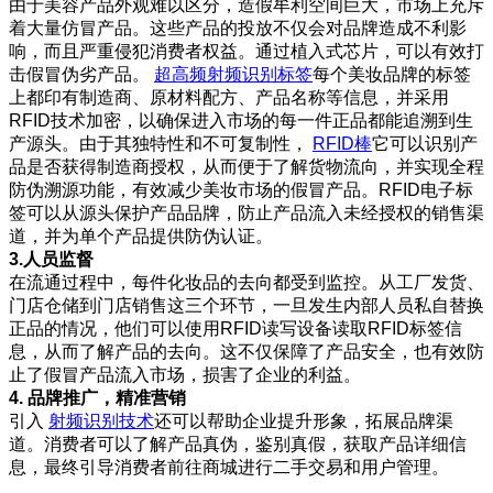
由于美容产品外观难以区分，造假牟利空间巨大，市场上充斥
着大量仿冒产品。这些产品的投放不仅会对品牌造成不利影
响，而且严重侵犯消费者权益。通过植入式芯片，可以有效打
击假冒伪劣产品。
超高频射频识别标签
每个美妆品牌的标签
上都印有制造商、原材料配方、产品名称等信息，并采用
RFID技术加密，以确保进入市场的每一件正品都能追溯到生
产源头。由于其独特性和不可复制性，
RFID棒
它可以识别产
品是否获得制造商授权，从而便于了解货物流向，并实现全程
防伪溯源功能，有效减少美妆市场的假冒产品。RFID电子标
签可以从源头保护产品品牌，防止产品流入未经授权的销售渠
道，并为单个产品提供防伪认证。
3.人员监督
在流通过程中，每件化妆品的去向都受到监控。从工厂发货、
门店仓储到门店销售这三个环节，一旦发生内部人员私自替换
正品的情况，他们可以使用RFID读写设备读取RFID标签信
息，从而了解产品的去向。这不仅保障了产品安全，也有效防
止了假冒产品流入市场，损害了企业的利益。
4. 品牌推广，精准营销
引入
射频识别技术
还可以帮助企业提升形象，拓展品牌渠
道。消费者可以了解产品真伪，鉴别真假，获取产品详细信
息，最终引导消费者前往商城进行二手交易和用户管理。