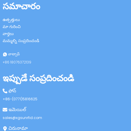
సమాచారం
ఉత్పత్తులు
మా గురించి
వార్తలు
మమ్మల్ని సంప్రదించండి
n
వాట్సాప్
+86 18076372139
ఇప్పుడే సంప్రదించండి
se
ఫోన్
+86-(0771)5816625
ఇమెయిల్
ese
sales@xgsunrfid.com
చిరునామా