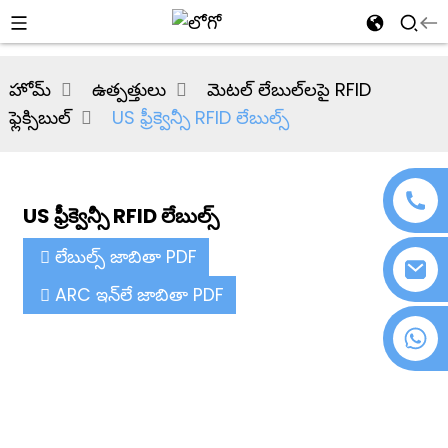
al
హోమ్
ఉత్పత్తులు
మెటల్ లేబుల్‌లపై RFID
se
ఫ్లెక్సిబుల్
US ఫ్రీక్వెన్సీ RFID లేబుల్స్
e
US ఫ్రీక్వెన్సీ RFID లేబుల్స్
an
లేబుల్స్ జాబితా PDF
ARC ఇన్‌లే జాబితా PDF
+86 18076372139
n