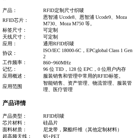
产品：
RFID定制尺寸织唛
恩智浦 Ucode8、恩智浦 Ucode9、Moza
RFID芯片：
M730、Moza M750 等。
标签尺寸：
可定制
天线尺寸：
可定制
应用：
通用RFID织唛
ISO/IEC 18000-6C，EPCglobal Class 1 Gen
协议：
2
工作频率：
860~960MHz
记忆：
96 位 TID，128 位 EPC，0 位用户内存
应用概述：
服装销售和管理中常用的RFID标签。
智能销售、资产管理、物流管理、服装管
应用范围
理、医疗管理
产品详情
产品类型：
RFID织唛
芯片材料：
硅晶片
面料材质：
尼龙带，聚酯纤维（其他定制材料）
超高频天线：
铝+PET