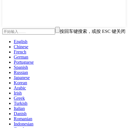
按回车键搜索，或按 ESC 键关闭
English
Chinese
French
German
Portuguese
Spanish
Russian
Japanese
Korean
Arabic
Irish
Greek
Turkish
Italian
Danish
Romanian
Indonesian