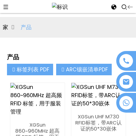
al
家
产品
se
e
产品
标签列表 PDF
ARC镶嵌清单PDF
an
+86 18076372139
XGSun UHF M730
n
RFID标签，带ARC认
XGSun
证的50*30嵌体
860~960MHz 超高