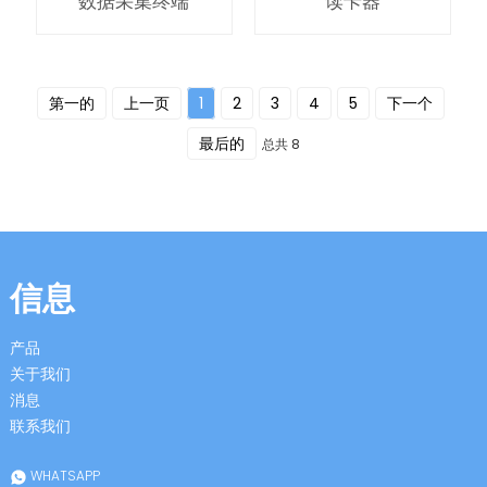
数据采集终端
读卡器
anda
第一的
上一页
1
2
3
4
5
下一个
最后的
总共 8
信息
产品
关于我们
消息
联系我们
WHATSAPP