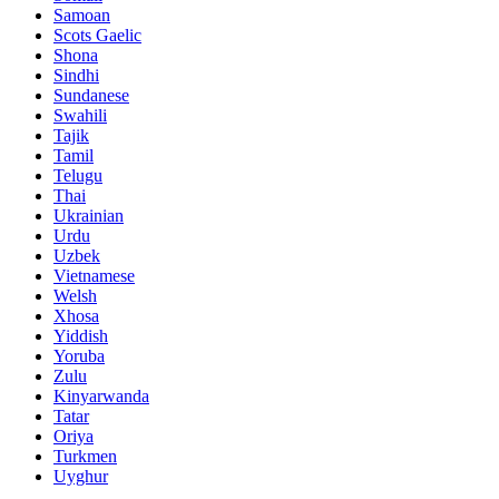
Samoan
Scots Gaelic
Shona
Sindhi
Sundanese
Swahili
Tajik
Tamil
Telugu
Thai
Ukrainian
Urdu
Uzbek
Vietnamese
Welsh
Xhosa
Yiddish
Yoruba
Zulu
Kinyarwanda
Tatar
Oriya
Turkmen
Uyghur