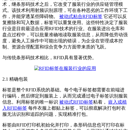
术，继条形码技术之后，它改变了服装行业的供应链管理模
式。该技术利用射频识别原理，可在各种恶劣的工作环境下工
作，并能穿透某些障碍物。
被动式粘合RFID标签
它还可以反
复擦除和写入数据，标签可以重复使用。这些特性决定了服装
行业是目前最适合应用RFID技术的行业。在服装进出仓库和
盘点过程中，可以批量准确地读取服装信息，从而降低劳动强
度，避免人工操作中可能出现的错误，为企业在管理成本控
制、资源合理配置和综合竞争力方面带来质的飞跃。
与传统条形码技术相比，RFID具有显著优势。
2.1 精确包装
标签是整个RFID系统的基础。每个电子标签都需要在前端进
行编码，然后绑定到服装上，从而完成通过电子标签识别服装
信息。利用标签的唯一标识
被动式RFID标签
粘着，
嵌入或植
入RFID标签
每件衣服上都贴上标签，可以彻底解决打包时衣
服无法识别和追踪的问题，实现精准打包。
标签由RFID打印机初始化并打印，条形码信息也可打印在标