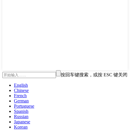
按回车键搜索，或按 ESC 键关闭
English
Chinese
French
German
Portuguese
Spanish
Russian
Japanese
Korean