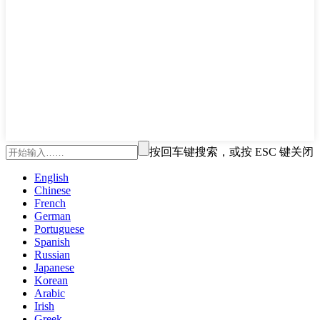
按回车键搜索，或按 ESC 键关闭
English
Chinese
French
German
Portuguese
Spanish
Russian
Japanese
Korean
Arabic
Irish
Greek