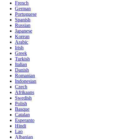
French
German
Portuguese
Spanish
Russian
Japanese
Korean
Arabic
Irish
Greek
Turkish
Italian
Danish
Romanian
Indonesian
Czech
Afrikaans
Swedish
Polish
Basque
Catalan
Esperanto
Hindi
Lao
Albanian