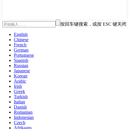
按回车键搜索，或按 ESC 键关闭
English
Chinese
French
German
Portuguese
Spanish
Russian
Japanese
Korean
Arabic
Irish
Greek
Turkish
Italian
Danish
Romanian
Indonesian
Czech
Afrikaans