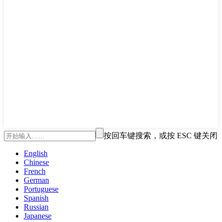
按回车键搜索，或按 ESC 键关闭
English
Chinese
French
German
Portuguese
Spanish
Russian
Japanese