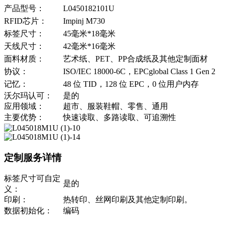
产品型号：
L0450182101U
RFID芯片：
Impinj M730
标签尺寸：
45毫米*18毫米
天线尺寸：
42毫米*16毫米
面料材质：
艺术纸、PET、PP合成纸及其他定制面材
协议：
ISO/IEC 18000-6C，EPCglobal Class 1 Gen 2
记忆：
48 位 TID，128 位 EPC，0 位用户内存
沃尔玛认可：
是的
应用领域：
超市、服装鞋帽、零售、通用
主要优势：
快速读取、多路读取、可追溯性
定制服务详情
标签尺寸可自定
是的
义：
印刷：
热转印、丝网印刷及其他定制印刷。
数据初始化：
编码