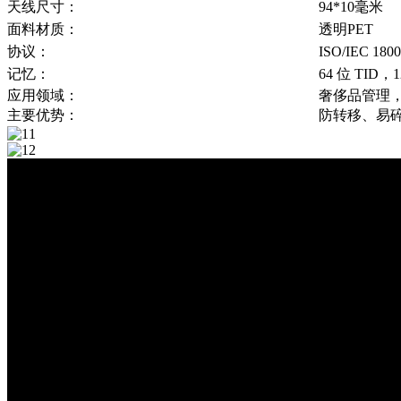
天线尺寸：
94*10毫米
面料材质：
透明PET
协议：
ISO/IEC 18
记忆：
64 位 TID，
应用领域：
奢侈品管理
主要优势：
防转移、易