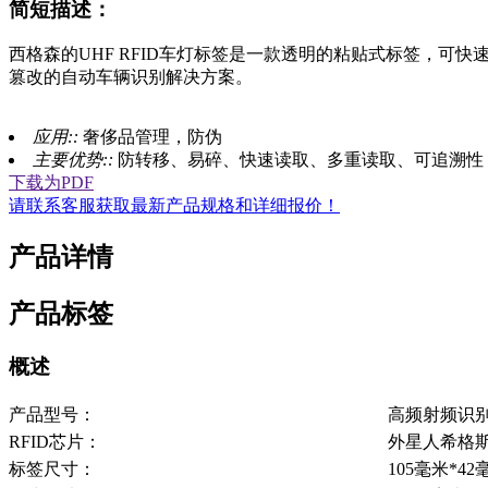
简短描述：
西格森的UHF RFID车灯标签是一款透明的粘贴式标签，
篡改的自动车辆识别解决方案。
应用::
奢侈品管理，防伪
主要优势::
防转移、易碎、快速读取、多重读取、可追溯性
下载为PDF
请联系客服获取最新产品规格和详细报价！
产品详情
产品标签
概述
产品型号：
高频射频识别
RFID芯片：
外星人希格斯
标签尺寸：
105毫米*42