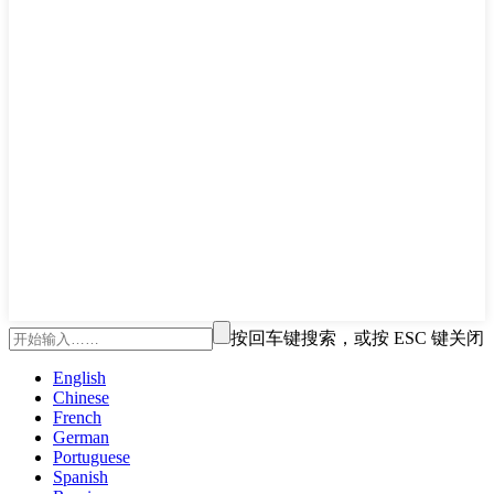
按回车键搜索，或按 ESC 键关闭
English
Chinese
French
German
Portuguese
Spanish