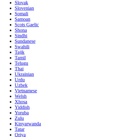
Slovak
Slovenian
Somali
Samoan
Scots Gaelic
Shona
Sindhi
Sundanese
Swahili
Tajik
Tamil
Telugu
Thai
Ukrainian
Urdu
Uzbek
Vietnamese
Welsh
Xhosa
Yiddish
Yoruba
Zulu
Kinyarwanda
Tatar
Oriya