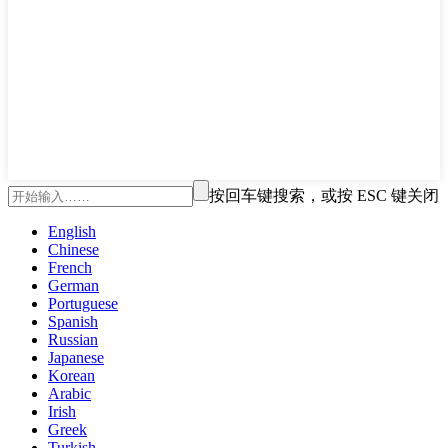
按回车键搜索，或按 ESC 键关闭
English
Chinese
French
German
Portuguese
Spanish
Russian
Japanese
Korean
Arabic
Irish
Greek
Turkish