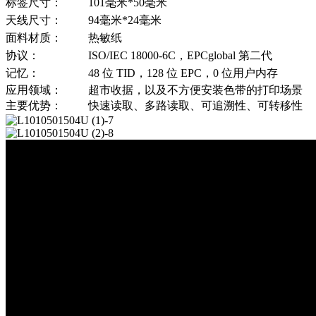
标签尺寸：
101毫米*50毫米
天线尺寸：
94毫米*24毫米
面料材质：
热敏纸
协议：
ISO/IEC 18000-6C，EPCglobal 第二代
记忆：
48 位 TID，128 位 EPC，0 位用户内存
应用领域：
超市收据，以及不方便安装色带的打印场景
主要优势：
快速读取、多路读取、可追溯性、可转移性