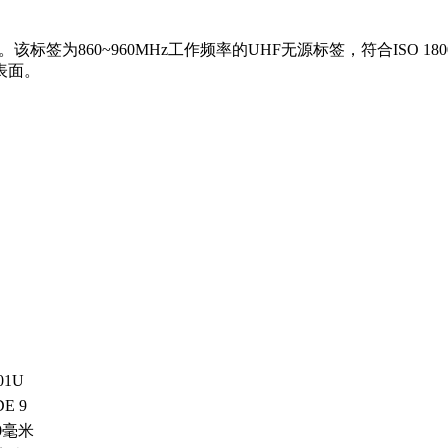
签为860~960MHz工作频率的UHF无源标签，符合ISO 180
表面。
01U
E 9
50毫米