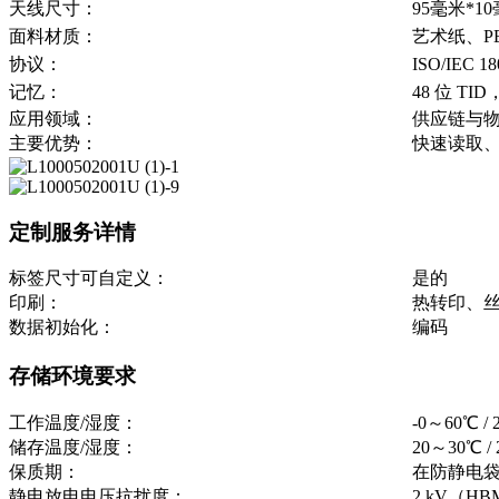
天线尺寸：
95毫米*1
面料材质：
艺术纸、P
协议：
ISO/IEC 18
记忆：
48 位 TI
应用领域：
供应链与
主要优势：
快速读取
定制服务详情
标签尺寸可自定义：
是的
印刷：
热转印、
数据初始化：
编码
存储环境要求
工作温度/湿度：
-0～60℃ 
储存温度/湿度：
20～30℃ 
保质期：
在防静电袋
静电放电电压抗扰度：
2 kV（H