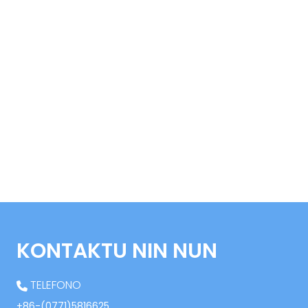
KONTAKTU NIN NUN
TELEFONO
+86-(0771)5816625