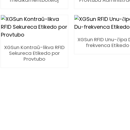
medikamentboteloj
Provtuba Administr
XGSun RFID Unu-ĉipa 
frekvenca Etikedo
XGSun Kontraŭ-likva RFID
Sekureca Etikedo por
Provtubo