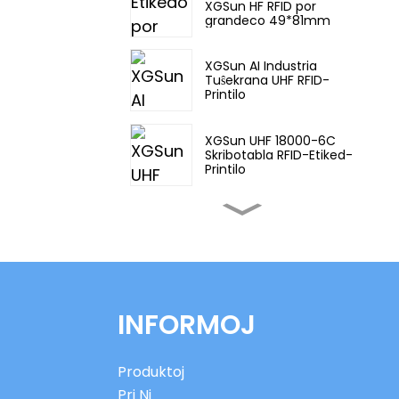
XGSun HF RFID por
grandeco 49*81mm
XGSun AI Industria
Tuŝekrana UHF RFID-
Printilo
XGSun UHF 18000-6C
Skribotabla RFID-Etiked-
Printilo
XGSun Industria
Tuŝekrana UHF RFID-
Printilo
XGSun Eŭropa
Frekvenco (ETSI) RFID
INFORMOJ
Surmetala Etikedo
XGSun Malgrandaj UHF
Produktoj
RFID Metalaj Muntaj
Etikedoj
Pri Ni