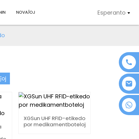
Esperanto
NIN
NOVAĴOJ
do
ĵoj
+86 18076372139
XGSun UHF RFID-etikedo
por medikamentboteloj
a