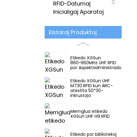
RFID-Datumaj
Inicialigaj Aparatoj
Elstaraj Produktoj
Etikedo XGSun
860~960MHz UHF RFID
por Aspektadministrado
Etikedo XGSun UHF
M730 RFID kun ARC-
atestita 50*30-
inkrustaĵo
Memglua etikedo
XGSun UHF H9 RFID
Etikedo por bibliotekoj