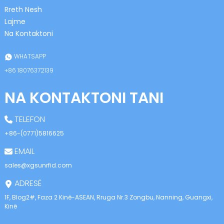
anda
Rreth Nesh
Lajme
Na Kontaktoni
WHATSAPP
+86 18076372139
NA KONTAKTONI TANI
TELEFON
+86-(0771)5816625
EMAIL
sales@xgsunrfid.com
ADRESË
1F, Blog2#, Faza 2 Kinë-ASEAN, Rruga Nr.3 Zongbu, Nanning, Guangxi,
Kinë