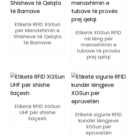
Etiketë RFID XGSun
për Menaxhimin e
Etiketë XGSun RFID
Shisheve të Qelqta
në lëng për
të Barnave
menaxhimin e
tubave të provës
prej qelqi
Etiketë RFID XGSun
UHF për shishe
Etiketë sigurie RFID
ilaçesh
kundër lëngjeve
ian
XGSun për
am
epruvetën