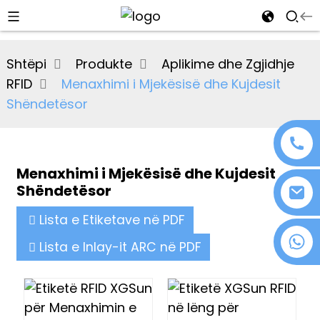
al
Shtëpi
Produkte
Aplikime dhe Zgjidhje
se
RFID
Menaxhimi i Mjekësisë dhe Kujdesit
e
Shëndetësor
Menaxhimi i Mjekësisë dhe Kujdesit
an
Shëndetësor
Lista e Etiketave në PDF
+86 18076372139
Lista e Inlay-it ARC në PDF
n