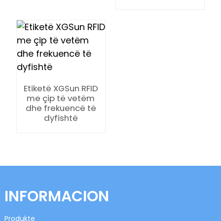
n
Etiketë XGSun RFID
me çip të vetëm
dhe frekuencë të
dyfishtë
se
ese
INFORMACION
Produkte