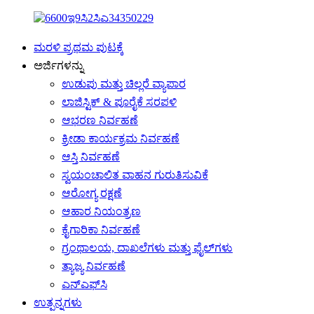
ಮರಳಿ ಪ್ರಥಮ ಪುಟಕ್ಕೆ
ಅರ್ಜಿಗಳನ್ನು
ಉಡುಪು ಮತ್ತು ಚಿಲ್ಲರೆ ವ್ಯಾಪಾರ
ಲಾಜಿಸ್ಟಿಕ್ & ಪೂರೈಕೆ ಸರಪಳಿ
ಆಭರಣ ನಿರ್ವಹಣೆ
ಕ್ರೀಡಾ ಕಾರ್ಯಕ್ರಮ ನಿರ್ವಹಣೆ
ಆಸ್ತಿ ನಿರ್ವಹಣೆ
ಸ್ವಯಂಚಾಲಿತ ವಾಹನ ಗುರುತಿಸುವಿಕೆ
ಆರೋಗ್ಯ ರಕ್ಷಣೆ
ಆಹಾರ ನಿಯಂತ್ರಣ
ಕೈಗಾರಿಕಾ ನಿರ್ವಹಣೆ
ಗ್ರಂಥಾಲಯ, ದಾಖಲೆಗಳು ಮತ್ತು ಫೈಲ್‌ಗಳು
ತ್ಯಾಜ್ಯ ನಿರ್ವಹಣೆ
ಎನ್‌ಎಫ್‌ಸಿ
ಉತ್ಪನ್ನಗಳು