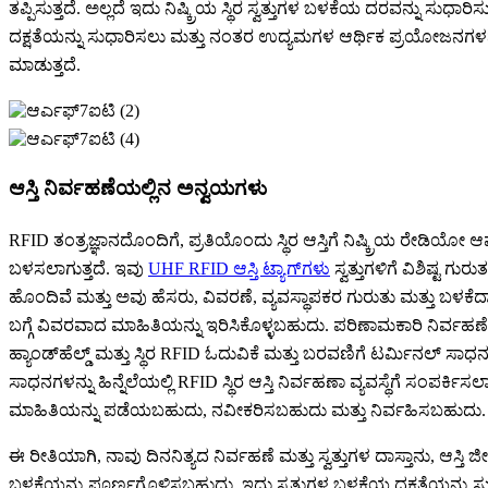
ತಪ್ಪಿಸುತ್ತದೆ. ಅಲ್ಲದೆ ಇದು ನಿಷ್ಕ್ರಿಯ ಸ್ಥಿರ ಸ್ವತ್ತುಗಳ ಬಳಕೆಯ ದರವನ್ನು ಸುಧಾರ
ದಕ್ಷತೆಯನ್ನು ಸುಧಾರಿಸಲು ಮತ್ತು ನಂತರ ಉದ್ಯಮಗಳ ಆರ್ಥಿಕ ಪ್ರಯೋಜನಗಳನ್
ಮಾಡುತ್ತದೆ.
ಆಸ್ತಿ ನಿರ್ವಹಣೆಯಲ್ಲಿನ ಅನ್ವಯಗಳು
RFID ತಂತ್ರಜ್ಞಾನದೊಂದಿಗೆ, ಪ್ರತಿಯೊಂದು ಸ್ಥಿರ ಆಸ್ತಿಗೆ ನಿಷ್ಕ್ರಿಯ ರೇಡಿಯೋ ಆ
ಬಳಸಲಾಗುತ್ತದೆ. ಇವು
UHF RFID ಆಸ್ತಿ ಟ್ಯಾಗ್‌ಗಳು
ಸ್ವತ್ತುಗಳಿಗೆ ವಿಶಿಷ್ಟ ಗು
ಹೊಂದಿವೆ ಮತ್ತು ಅವು ಹೆಸರು, ವಿವರಣೆ, ವ್ಯವಸ್ಥಾಪಕರ ಗುರುತು ಮತ್ತು ಬಳಕೆದಾರ
ಬಗ್ಗೆ ವಿವರವಾದ ಮಾಹಿತಿಯನ್ನು ಇರಿಸಿಕೊಳ್ಳಬಹುದು. ಪರಿಣಾಮಕಾರಿ ನಿರ್ವಹಣೆ 
ಹ್ಯಾಂಡ್‌ಹೆಲ್ಡ್ ಮತ್ತು ಸ್ಥಿರ RFID ಓದುವಿಕೆ ಮತ್ತು ಬರವಣಿಗೆ ಟರ್ಮಿನಲ್ ಸಾಧ
ಸಾಧನಗಳನ್ನು ಹಿನ್ನೆಲೆಯಲ್ಲಿ RFID ಸ್ಥಿರ ಆಸ್ತಿ ನಿರ್ವಹಣಾ ವ್ಯವಸ್ಥೆಗೆ ಸಂಪರ್ಕಿ
ಮಾಹಿತಿಯನ್ನು ಪಡೆಯಬಹುದು, ನವೀಕರಿಸಬಹುದು ಮತ್ತು ನಿರ್ವಹಿಸಬಹುದು.
ಈ ರೀತಿಯಾಗಿ, ನಾವು ದಿನನಿತ್ಯದ ನಿರ್ವಹಣೆ ಮತ್ತು ಸ್ವತ್ತುಗಳ ದಾಸ್ತಾನು, ಆಸ್ತಿ ಜೀವ
ಬಳಕೆಯನ್ನು ಪೂರ್ಣಗೊಳಿಸಬಹುದು. ಇದು ಸ್ವತ್ತುಗಳ ಬಳಕೆಯ ದಕ್ಷತೆಯನ್ನು ಸುಧ