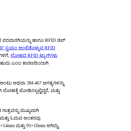
ವಿನ ಪರವಾನಗಿಯನ್ನು ಹಾಗೂ RFID ಚಿಪ್
F ಸ್ವಯಂ ಅಂಟಿಕೊಳ್ಳುವ RFID
ಗಳಿಗೆ,
ಲೋಹದ RFID ಟ್ಯಾಗ್‌ಗಳು
ಬಹುದು ಎಂಬ ಕಾರಣದಿಂದಾಗಿ
ಣೆ ಅಂಟು ಅಥವಾ 3M-467 ಅಗತ್ಯಗಳನ್ನು
ಲೋಹಕ್ಕೆ ಜೋಡಿಸಲ್ಪಟ್ಟಿದ್ದರೆ, ಮತ್ತು
ಗಾತ್ರವನ್ನು ಮುಖ್ಯವಾಗಿ
ೆ ಮತ್ತು ಓದುವ ಅಂತರವು
×14mm ಮತ್ತು 95×10mm ಆಗಿದ್ದು,