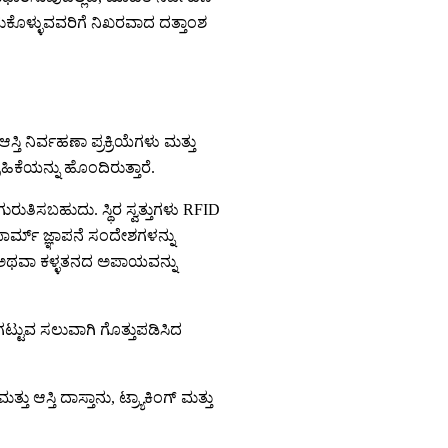
ಗೆದುಕೊಳ್ಳುವವರಿಗೆ ನಿಖರವಾದ ದತ್ತಾಂಶ
ಸ್ತಿ ನಿರ್ವಹಣಾ ಪ್ರಕ್ರಿಯೆಗಳು ಮತ್ತು
್ರಹಿಕೆಯನ್ನು ಹೊಂದಿರುತ್ತಾರೆ.
 ಗುರುತಿಸಬಹುದು. ಸ್ಥಿರ ಸ್ವತ್ತುಗಳು RFID
ಾರ್ಮ್ ಜ್ಞಾಪನೆ ಸಂದೇಶಗಳನ್ನು
ನಷ್ಟ ಅಥವಾ ಕಳ್ಳತನದ ಅಪಾಯವನ್ನು
ಡೆಗಟ್ಟುವ ಸಲುವಾಗಿ ಗೊತ್ತುಪಡಿಸಿದ
ತು ಆಸ್ತಿ ದಾಸ್ತಾನು, ಟ್ರ್ಯಾಕಿಂಗ್ ಮತ್ತು