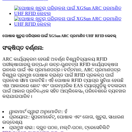
ପୋଷାକ ଖୁଚୁରା ପରିଚାଳନା ପାଇଁ XGSun ARC ପ୍ରମାଣିତ UHF RFID ଲେବଲ୍
ସଂକ୍ଷିପ୍ତ ବର୍ଣ୍ଣନା:
ARC କାର୍ଯ୍ୟକ୍ରମ ହେଉଛି ଅବର୍ଣ୍ଣ ବିଶ୍ୱବିଦ୍ୟାଳୟ RFID
ପରୀକ୍ଷାଗାରରୁ ଉତ୍ପନ୍ନ ଉଚ୍ଚ-ଗୁଣବତ୍ତା RFID କାର୍ଯ୍ୟଦକ୍ଷତା
ଇନଲେ ପାଇଁ ଏକ ପ୍ରମାଣପତ୍ର। ବର୍ତ୍ତମାନ, ARC ପ୍ରମାଣପତ୍ର
ବିଶ୍ୱର ପ୍ରମୁଖ ପୋଷାକ ବ୍ରାଣ୍ଡ ପାଇଁ RFID ପ୍ରକଳ୍ପ ପାଇଁ
ପ୍ରବେଶ ସୀମା ପାଲଟିଛି। ଏହି ପୋଷାକ RFID ଟ୍ୟାଗ୍‌ର ସୁବିଧା ହେଉଛି
ଏହା ଆକାରରେ ଛୋଟ ଏବଂ ପାରମ୍ପରିକ EAS ଟ୍ୟାଗ୍‌ଗୁଡ଼ିକୁ ବଦଳାଇବା
ପାଇଁ ଆକାର ପ୍ରତିବନ୍ଧକ ସହିତ ଆପ୍ଲିକେସନ୍ ପରିବେଶରେ ବ୍ୟବହାର
କରାଯାଇପାରିବ।
ୱାଲମାର୍ଟ ଦ୍ୱାରା ଅନୁମୋଦିତ::
ହଁ
ପ୍ରୟୋଗ::
ସୁପରମାର୍କେଟ୍, ପୋଷାକ ଏବଂ ଜୋତା, ଖୁଚୁରା, ସାଧାରଣ
ଉଦ୍ଦେଶ୍ୟ
ପ୍ରମୁଖ ଲାଭ::
ଦ୍ରୁତ ପଠନ, ମଲ୍ଟି-ପଠନ, ଟ୍ରେସେବିଲିଟି