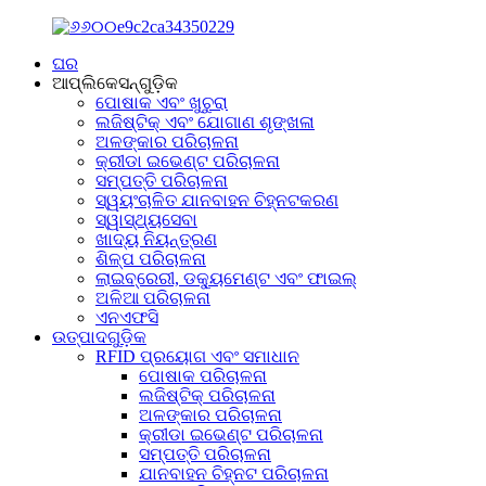
ଘର
ଆପ୍ଲିକେସନ୍‌ଗୁଡ଼ିକ
ପୋଷାକ ଏବଂ ଖୁଚୁରା
ଲଜିଷ୍ଟିକ୍ ଏବଂ ଯୋଗାଣ ଶୃଙ୍ଖଳା
ଅଳଙ୍କାର ପରିଚାଳନା
କ୍ରୀଡା ଇଭେଣ୍ଟ ପରିଚାଳନା
ସମ୍ପତ୍ତି ପରିଚାଳନା
ସ୍ୱୟଂଚାଳିତ ଯାନବାହନ ଚିହ୍ନଟକରଣ
ସ୍ୱାସ୍ଥ୍ୟସେବା
ଖାଦ୍ୟ ନିୟନ୍ତ୍ରଣ
ଶିଳ୍ପ ପରିଚାଳନା
ଲାଇବ୍ରେରୀ, ଡକ୍ୟୁମେଣ୍ଟ ଏବଂ ଫାଇଲ୍
ଅଳିଆ ପରିଚାଳନା
ଏନଏଫସି
ଉତ୍ପାଦଗୁଡ଼ିକ
RFID ପ୍ରୟୋଗ ଏବଂ ସମାଧାନ
ପୋଷାକ ପରିଚାଳନା
ଲଜିଷ୍ଟିକ୍ ପରିଚାଳନା
ଅଳଙ୍କାର ପରିଚାଳନା
କ୍ରୀଡା ଇଭେଣ୍ଟ ପରିଚାଳନା
ସମ୍ପତ୍ତି ପରିଚାଳନା
ଯାନବାହନ ଚିହ୍ନଟ ପରିଚାଳନା