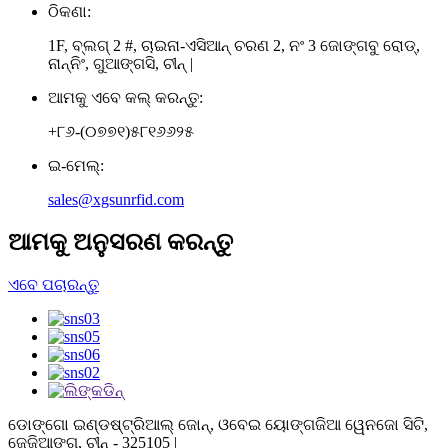
ଠିକଣା:
1F, ବ୍ଲଗ୍ 2 #, ଚାଇନା-ଏସିଆନ୍ ଚରଣ 2, ନଂ 3 ଜୋଙ୍ଗବୁ ରୋଡ୍,
ନାନ୍ନିଂ, ଗୁଆଙ୍ଗସି, ଚୀନ୍ |
ଆମକୁ ଏବେ କଲ୍ କରନ୍ତୁ:
+୮୬-(୦୭୭୧)୫୮୧୬୬୨୫
ଇ-ମେଲ୍:
sales@xgsunrfid.com
ଆମକୁ ଅନୁସରଣ କରନ୍ତୁ
ଏବେ ପଚାରନ୍ତୁ
ଡୋଙ୍ଗୋ ଇଣ୍ଡଷ୍ଟ୍ରିଆଲ୍ ଜୋନ୍, ଓବେଇ ୟୋଙ୍ଗଜିଆ ୱେନଜୋ ସିଟି,
ଜେଜିଆଙ୍ଗ, ଚୀନ୍ - 325105 |