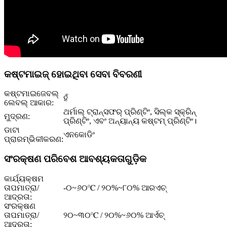
କଷ୍ଟମାଇଜ୍ ହୋଇଥିବା ସେବା ବିବରଣୀ
କଷ୍ଟମାଇଜେବଲ୍
ହଁ
ଲେବଲ୍ ଆକାର:
ଥର୍ମାଲ୍ ଟ୍ରାନ୍ସଫର୍ ପ୍ରିଣ୍ଟିଂ, ସିଲ୍କ ସ୍କ୍ରିନ୍
ମୁଦ୍ରଣ:
ପ୍ରିଣ୍ଟିଂ, ଏବଂ ଅନ୍ୟାନ୍ୟ କଷ୍ଟମ୍ ପ୍ରିଣ୍ଟିଂ।
ଡାଟା
ଏନକୋଡିଂ
ପ୍ରାରମ୍ଭିକୀକରଣ:
ସଂରକ୍ଷଣ ପରିବେଶ ଆବଶ୍ୟକତାଗୁଡ଼ିକ
କାର୍ଯ୍ୟକ୍ଷମ
ତାପମାତ୍ରା/
-୦~୬୦℃ / ୨୦%~୮୦% ଆରଏଚ୍
ଆଦ୍ରତା:
ସଂରକ୍ଷଣ
ତାପମାତ୍ରା/
୨୦~୩୦℃ / ୨୦%~୬୦% ଆର୍ଏଚ୍
ଆଦ୍ରତା: