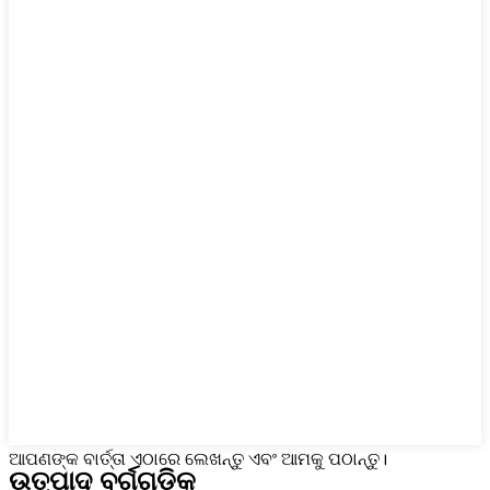
ଆପଣଙ୍କ ବାର୍ତ୍ତା ଏଠାରେ ଲେଖନ୍ତୁ ଏବଂ ଆମକୁ ପଠାନ୍ତୁ।
ଉତ୍ପାଦ ବର୍ଗଗୁଡ଼ିକ