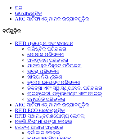
ଘର
ଉତ୍ପାଦଗୁଡ଼ିକ
ARC ସାର୍ଟିଫାଏଡ୍ ମାନକ ଉତ୍ପାଦଗୁଡ଼ିକ
ବର୍ଗଗୁଡ଼ିକ
RFID ପ୍ରୟୋଗ ଏବଂ ସମାଧାନ
ଲଜିଷ୍ଟିକ୍ ପରିଚାଳନା
ପୋଷାକ ପରିଚାଳନା
ଅଳଙ୍କାର ପରିଚାଳନା
ଯାନବାହନ ଚିହ୍ନଟ ପରିଚାଳନା
ଖୁଚୁରା ପରିଚାଳନା
ଖାଦ୍ୟ ନିୟନ୍ତ୍ରଣ
କ୍ରୀଡା ଇଭେଣ୍ଟ ପରିଚାଳନା
ଚିକିତ୍ସା ଏବଂ ସ୍ୱାସ୍ଥ୍ୟସେବା ପରିଚାଳନା
ଲାଇବ୍ରେରୀ, ଡକ୍ୟୁମେଣ୍ଟ ଏବଂ ଫାଇଲ୍
ସମ୍ପତ୍ତି ପରିଚାଳନା
ARC ସାର୍ଟିଫାଏଡ୍ ମାନକ ଉତ୍ପାଦଗୁଡ଼ିକ
RFID ECO ଲେବଲ୍‌ଗୁଡ଼ିକ
RFID ସ୍ଥାନାନ୍ତରଣଯୋଗ୍ୟ ଲେବଲ୍
ନକଲି-ବିରୋଧୀ ଭଙ୍ଗା ଲେବଲ୍
ଲେବଲ୍ ଆକାର ଅନୁସାରେ
ବର୍ଗାକାର ଲେବଲ୍
ଲମ୍ବା ଷ୍ଟ୍ରିପ୍ ଲେବଲ୍