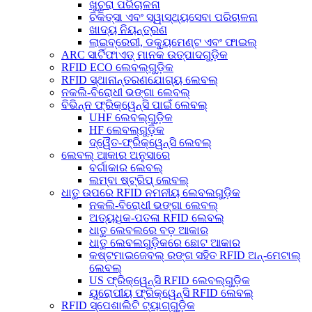
ଖୁଚୁରା ପରିଚାଳନା
ଚିକିତ୍ସା ଏବଂ ସ୍ୱାସ୍ଥ୍ୟସେବା ପରିଚାଳନା
ଖାଦ୍ୟ ନିୟନ୍ତ୍ରଣ
ଲାଇବ୍ରେରୀ, ଡକ୍ୟୁମେଣ୍ଟ ଏବଂ ଫାଇଲ୍
ARC ସାର୍ଟିଫାଏଡ୍ ମାନକ ଉତ୍ପାଦଗୁଡ଼ିକ
RFID ECO ଲେବଲ୍‌ଗୁଡ଼ିକ
RFID ସ୍ଥାନାନ୍ତରଣଯୋଗ୍ୟ ଲେବଲ୍
ନକଲି-ବିରୋଧୀ ଭଙ୍ଗା ଲେବଲ୍
ବିଭିନ୍ନ ଫ୍ରିକ୍ୱେନ୍ସି ପାଇଁ ଲେବଲ୍
UHF ଲେବଲ୍‌ଗୁଡ଼ିକ
HF ଲେବଲ୍‌ଗୁଡ଼ିକ
ଦ୍ୱୈତ-ଫ୍ରିକ୍ୱେନ୍ସି ଲେବଲ୍
ଲେବଲ୍ ଆକାର ଅନୁସାରେ
ବର୍ଗାକାର ଲେବଲ୍
ଲମ୍ବା ଷ୍ଟ୍ରିପ୍ ଲେବଲ୍
ଧାତୁ ଉପରେ RFID ନମନୀୟ ଲେବଲଗୁଡ଼ିକ
ନକଲି-ବିରୋଧୀ ଭଙ୍ଗା ଲେବଲ୍
ଅତ୍ୟଧିକ-ପତଳା RFID ଲେବଲ୍
ଧାତୁ ଲେବଲରେ ବଡ଼ ଆକାର
ଧାତୁ ଲେବଲଗୁଡ଼ିକରେ ଛୋଟ ଆକାର
କଷ୍ଟମାଇଜେବଲ୍ ରଙ୍ଗ ସହିତ RFID ଅନ୍-ମେଟାଲ୍
ଲେବଲ୍
US ଫ୍ରିକ୍ୱେନ୍ସି RFID ଲେବଲ୍‌ଗୁଡ଼ିକ
ୟୁରୋପୀୟ ଫ୍ରିକ୍ୱେନ୍ସି RFID ଲେବଲ୍
RFID ସ୍ପେଶାଲିଟି ଟ୍ୟାଗ୍‌ଗୁଡ଼ିକ