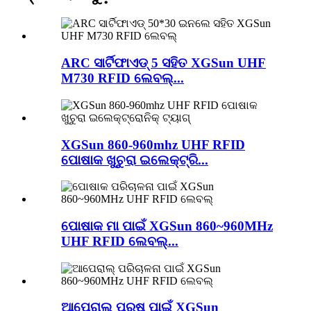
ARC ସାର୍ଟିଫାଏଡ୍ 5 ସହିତ XGSun UHF
M730 RFID ଲେବଲ୍...
XGSun 860-960mhz UHF RFID
ପୋଷାକ ଖୁଚୁରା ଇଲେକ୍ଟ୍ରି...
ପୋଷାକ ମା ପାଇଁ XGSun 860~960MHz
UHF RFID ଲେବଲ୍...
ଆପେରାଲ ପୁରୁଷ ପାଇଁ XGSun