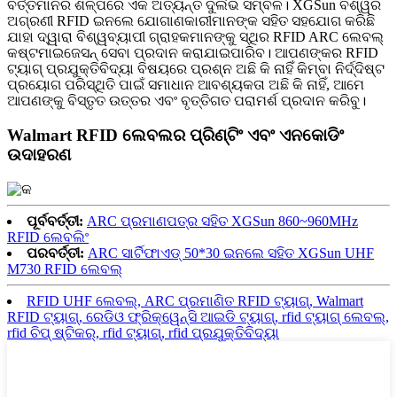
ବର୍ତ୍ତମାନର ଶିଳ୍ପରେ ଏକ ଅତ୍ୟନ୍ତ ଦୁର୍ଲଭ ସମ୍ବଳ। XGSun ବିଶ୍ୱର
ଅଗ୍ରଣୀ RFID ଇନଲେ ଯୋଗାଣକାରୀମାନଙ୍କ ସହିତ ସହଯୋଗ କରିଛି
ଯାହା ଦ୍ୱାରା ବିଶ୍ୱବ୍ୟାପୀ ଗ୍ରାହକମାନଙ୍କୁ ସ୍ଥିର RFID ARC ଲେବଲ୍
କଷ୍ଟମାଇଜେସନ୍ ସେବା ପ୍ରଦାନ କରାଯାଇପାରିବ। ଆପଣଙ୍କର RFID
ଟ୍ୟାଗ୍ ପ୍ରଯୁକ୍ତିବିଦ୍ୟା ବିଷୟରେ ପ୍ରଶ୍ନ ଅଛି କି ନାହିଁ କିମ୍ବା ନିର୍ଦ୍ଦିଷ୍ଟ
ପ୍ରୟୋଗ ପରିସ୍ଥିତି ପାଇଁ ସମାଧାନ ଆବଶ୍ୟକତା ଅଛି କି ନାହିଁ, ଆମେ
ଆପଣଙ୍କୁ ବିସ୍ତୃତ ଉତ୍ତର ଏବଂ ବୃତ୍ତିଗତ ପରାମର୍ଶ ପ୍ରଦାନ କରିବୁ।
Walmart RFID ଲେବଲର ପ୍ରିଣ୍ଟିଂ ଏବଂ ଏନକୋଡିଂ
ଉଦାହରଣ
ପୂର୍ବବର୍ତ୍ତୀ:
ARC ପ୍ରମାଣପତ୍ର ସହିତ XGSun 860~960MHz
RFID ଲେବଲିଂ
ପରବର୍ତ୍ତୀ:
ARC ସାର୍ଟିଫାଏଡ୍ 50*30 ଇନଲେ ସହିତ XGSun UHF
M730 RFID ଲେବଲ୍
RFID UHF ଲେବଲ୍, ARC ପ୍ରମାଣିତ RFID ଟ୍ୟାଗ୍, Walmart
RFID ଟ୍ୟାଗ୍, ରେଡିଓ ଫ୍ରିକ୍ୱେନ୍ସି ଆଇଡି ଟ୍ୟାଗ୍, rfid ଟ୍ୟାଗ୍ ଲେବଲ୍,
rfid ଚିପ୍ ଷ୍ଟିକର୍, rfid ଟ୍ୟାଗ୍, rfid ପ୍ରଯୁକ୍ତିବିଦ୍ୟା