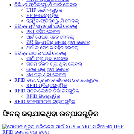
ବିଭିନ୍ନ ଫ୍ରିକ୍ୱେନ୍ସି ପାଇଁ ଲେବଲ୍
UHF ଲେବଲ୍‌ଗୁଡ଼ିକ
HF ଲେବଲ୍‌ଗୁଡ଼ିକ
ଦ୍ୱୈତ-ଫ୍ରିକ୍ୱେନ୍ସି ଲେବଲ୍
ବିଭିନ୍ନ ମୁହଁ ସାମଗ୍ରୀ ପାଇଁ ଲେବଲ୍
PET ସହିତ ଲେବଲ୍
ଆର୍ଟ ପେପର ସହିତ ଲେବଲ୍
ପିପି ସିନ୍ଥେଟିକ୍ କାଗଜ ଥିବା ଲେବଲ୍
ଥର୍ମାଲ୍ ପେପର୍ ସହିତ ଲେବଲ୍
ବିଭିନ୍ନ ଆଠାଜ ପାଇଁ ଲେବଲ୍
ପାଣି ଗ୍ଲୁ ଥିବା ଲେବଲ୍
ଗରମ ତରଳ ଗ୍ଲୁ ଥିବା ଲେବଲ୍
ତେଲ ଗ୍ଲୁ ଥିବା ଲେବଲ୍
3M ଗ୍ଲୁ ଥିବା ଲେବଲ୍
RFID ଡାଟା ପ୍ରାରମ୍ଭିକୀକରଣ ଡିଭାଇସଗୁଡ଼ିକ
RFID ପ୍ରିଣ୍ଟରଗୁଡ଼ିକ
RFID ପଠନ-ଲେଖନ ଡିଭାଇସଗୁଡ଼ିକ
RFID ରିଡର୍‌ଗୁଡ଼ିକ
RFID ଟେକ୍ସଟାଇଲ୍ ଟ୍ୟାଗ୍‌ଗୁଡ଼ିକ
ଫିଚର୍ କରାଯାଇଥିବା ଉତ୍ପାଦଗୁଡ଼ିକ