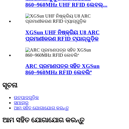
860~960MHz UHF RFID ଲେବଲ୍...
XGSun UHF ନିଷ୍କ୍ରିୟ U8 ARC
ପ୍ରମାଣୀକରଣ RFID ଟ୍ୟାଗ୍‌ଗୁଡ଼ିକ
ARC ପ୍ରମାଣପତ୍ର ସହିତ XGSun
860~960MHz RFID ଲେବଲିଂ
ସୂଚନା
ଉତ୍ପାଦଗୁଡ଼ିକ
ସମାଚାର
ଆମ ସହିତ ଯୋଗାଯୋଗ କରନ୍ତୁ
ଆମ ସହିତ ଯୋଗାଯୋଗ କରନ୍ତୁ