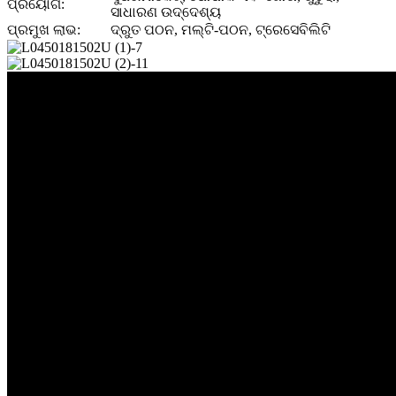
ପ୍ରୟୋଗ:
ସାଧାରଣ ଉଦ୍ଦେଶ୍ୟ
ପ୍ରମୁଖ ଲାଭ:
ଦ୍ରୁତ ପଠନ, ମଲ୍ଟି-ପଠନ, ଟ୍ରେସେବିଲିଟି