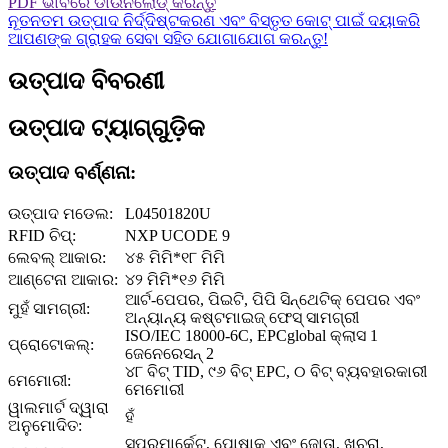
PDF ଭାବରେ ଡାଉନଲୋଡ୍ କରନ୍ତୁ
ନୂତନତମ ଉତ୍ପାଦ ନିର୍ଦ୍ଦିଷ୍ଟକରଣ ଏବଂ ବିସ୍ତୃତ କୋଟ୍ ପାଇଁ ଦୟାକରି
ଆପଣଙ୍କ ଗ୍ରାହକ ସେବା ସହିତ ଯୋଗାଯୋଗ କରନ୍ତୁ!
ଉତ୍ପାଦ ବିବରଣୀ
ଉତ୍ପାଦ ଟ୍ୟାଗ୍‌ଗୁଡ଼ିକ
ଉତ୍ପାଦ ବର୍ଣ୍ଣନା:
ଉତ୍ପାଦ ମଡେଲ:
L04501820U
RFID ଚିପ୍:
NXP UCODE 9
ଲେବଲ୍‌ ଆକାର:
୪୫ ମିମି*୧୮ ମିମି
ଆଣ୍ଟେନା ଆକାର:
୪୨ ମିମି*୧୬ ମିମି
ଆର୍ଟ-ପେପର, ପିଇଟି, ପିପି ସିନ୍ଥେଟିକ୍ ପେପର ଏବଂ
ମୁହଁ ସାମଗ୍ରୀ:
ଅନ୍ୟାନ୍ୟ କଷ୍ଟମାଇଜ୍ ଫେସ୍ ସାମଗ୍ରୀ
ISO/IEC 18000-6C, EPCglobal କ୍ଲାସ 1
ପ୍ରୋଟୋକଲ୍‌:
ଜେନେରେସନ୍ 2
୪୮ ବିଟ୍ TID, ୯୬ ବିଟ୍ EPC, ୦ ବିଟ୍ ବ୍ୟବହାରକାରୀ
ମେମୋରୀ:
ମେମୋରୀ
ୱାଲମାର୍ଟ ଦ୍ୱାରା
ହଁ
ଅନୁମୋଦିତ:
ସୁପରମାର୍କେଟ୍, ପୋଷାକ ଏବଂ ଜୋତା, ଖୁଚୁରା,