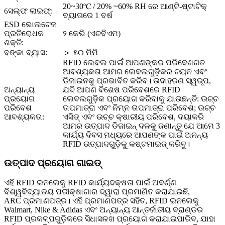
20~30℃ / 20% ~60% RH ରେ ଆଣ୍ଟି-ଷ୍ଟାଟିକ୍
ସେଲ୍ଫ ଲାଇଫ୍:
ବ୍ୟାଗରେ 1 ବର୍ଷ
ESD ଭୋଲଟେଜ
ପ୍ରତିରୋଧକ
୨ କେଭି (ଏଚବିଏମ)
ଶକ୍ତି:
ବଙ୍କା ବ୍ୟାସ:
＞ ୫୦ ମିମି
RFID ଲେବଲ ପାଇଁ ଆପଣଙ୍କର ପରିବେଶଗତ
ଆବଶ୍ୟକତା ଆମର ଲେବଲଗୁଡ଼ିକର ଚୟନ ଏବଂ
ଡିଜାଇନକୁ ପ୍ରଭାବିତ କରିବ। ଉଦାହରଣ ସ୍ୱରୂପ,
ଅନ୍ୟାନ୍ୟ
ଯଦି ଆପଣ ବିଶେଷ ପରିବେଶରେ RFID
ପ୍ରୟୋଗ
ଲେବଲଗୁଡ଼ିକ ପ୍ରୟୋଗ କରିବାକୁ ଯାଉଛନ୍ତି: ଉଚ୍ଚ
ପରିବେଶ
ତାପମାତ୍ରା ଏବଂ ନିମ୍ନ ତାପମାତ୍ରା ପରିବେଶ; ଉଚ୍ଚ
ଆବଶ୍ୟକତା:
ଏସିଡ୍ ଏବଂ ଉଚ୍ଚ କ୍ଷାରୀୟ ପରିବେଶ, ଦୟାକରି
ଆମର ଉତ୍ପାଦ ଡିଜାଇନ୍ ଦଳକୁ ଜଣାନ୍ତୁ ଯେ ଆମେ 3
କାର୍ଯ୍ୟ ଦିବସ ମଧ୍ୟରେ ଆପଣଙ୍କ ପାଇଁ ଅନନ୍ୟ
RFID ଉତ୍ପାଦଗୁଡ଼ିକୁ କଷ୍ଟମାଇଜ୍ କରିବୁ।
ଉତ୍ପାଦ ପ୍ରୟୋଗ ଗାଇଡ୍
ଏହି RFID ଇନଲେକୁ RFID କାର୍ଯ୍ୟଦକ୍ଷତା ପାଇଁ ଅବର୍ଣ୍ଣ
ବିଶ୍ୱବିଦ୍ୟାଳୟ ପରୀକ୍ଷାଗାର ଦ୍ୱାରା ପ୍ରମାଣିତ କରାଯାଇଛି,
ARC ପ୍ରମାଣପତ୍ର। ଏହି ପ୍ରମାଣପତ୍ର ସହିତ, RFID ଇନଲେକୁ
Walmart, Nike & Adidas ଏବଂ ଅନ୍ୟାନ୍ୟ ଆନ୍ତର୍ଜାତୀୟ ବ୍ରାଣ୍ଡର
RFID ପ୍ରକଳ୍ପଗୁଡ଼ିକରେ ସିଧାସଳଖ ପ୍ରୟୋଗ କରାଯାଇପାରିବ, ଯାହା