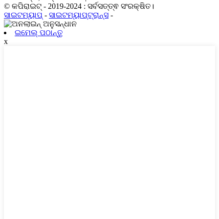
© କପିରାଇଟ୍ - 2019-2024 : ସର୍ବସତ୍ତ୍ଵ ସଂରକ୍ଷିତ।
ସାଇଟମ୍ୟାପ୍
-
ସାଇଟମ୍ୟାପ୍‍ଟ୍ରାନ୍ସ
-
ଇମେଲ୍ ପଠାନ୍ତୁ
x