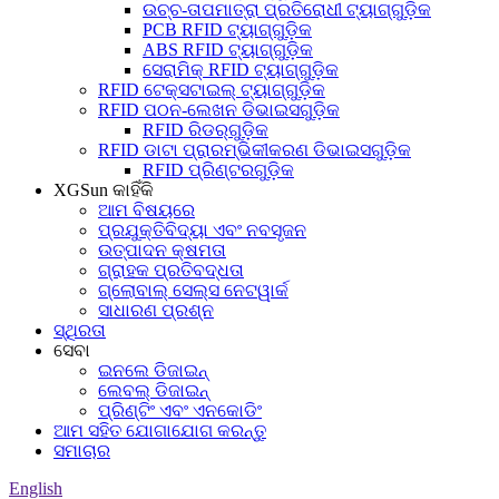
ଉଚ୍ଚ-ତାପମାତ୍ରା ପ୍ରତିରୋଧୀ ଟ୍ୟାଗ୍‌ଗୁଡ଼ିକ
PCB RFID ଟ୍ୟାଗ୍‌ଗୁଡ଼ିକ
ABS RFID ଟ୍ୟାଗ୍‌ଗୁଡ଼ିକ
ସେରାମିକ୍ RFID ଟ୍ୟାଗ୍‌ଗୁଡ଼ିକ
RFID ଟେକ୍ସଟାଇଲ୍ ଟ୍ୟାଗ୍‌ଗୁଡ଼ିକ
RFID ପଠନ-ଲେଖନ ଡିଭାଇସଗୁଡ଼ିକ
RFID ରିଡର୍‌ଗୁଡ଼ିକ
RFID ଡାଟା ପ୍ରାରମ୍ଭିକୀକରଣ ଡିଭାଇସଗୁଡ଼ିକ
RFID ପ୍ରିଣ୍ଟରଗୁଡ଼ିକ
XGSun କାହିଁକି
ଆମ ବିଷୟରେ
ପ୍ରଯୁକ୍ତିବିଦ୍ୟା ଏବଂ ନବସୃଜନ
ଉତ୍ପାଦନ କ୍ଷମତା
ଗ୍ରାହକ ପ୍ରତିବଦ୍ଧତା
ଗ୍ଲୋବାଲ୍ ସେଲ୍ସ ନେଟୱାର୍କ
ସାଧାରଣ ପ୍ରଶ୍ନ
ସ୍ଥିରତା
ସେବା
ଇନଲେ ଡିଜାଇନ୍
ଲେବଲ୍ ଡିଜାଇନ୍
ପ୍ରିଣ୍ଟିଂ ଏବଂ ଏନକୋଡିଂ
ଆମ ସହିତ ଯୋଗାଯୋଗ କରନ୍ତୁ
ସମାଚାର
English