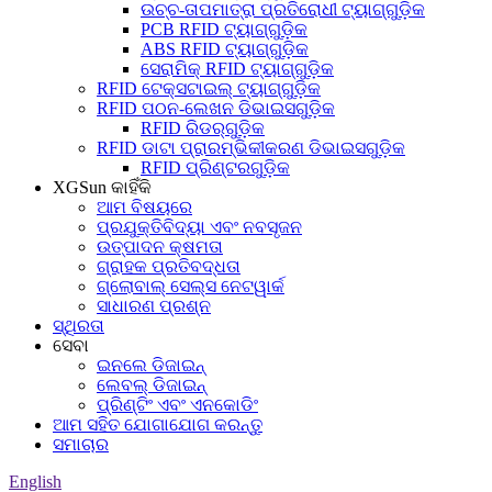
ଉଚ୍ଚ-ତାପମାତ୍ରା ପ୍ରତିରୋଧୀ ଟ୍ୟାଗ୍‌ଗୁଡ଼ିକ
PCB RFID ଟ୍ୟାଗ୍‌ଗୁଡ଼ିକ
ABS RFID ଟ୍ୟାଗ୍‌ଗୁଡ଼ିକ
ସେରାମିକ୍ RFID ଟ୍ୟାଗ୍‌ଗୁଡ଼ିକ
RFID ଟେକ୍ସଟାଇଲ୍ ଟ୍ୟାଗ୍‌ଗୁଡ଼ିକ
RFID ପଠନ-ଲେଖନ ଡିଭାଇସଗୁଡ଼ିକ
RFID ରିଡର୍‌ଗୁଡ଼ିକ
RFID ଡାଟା ପ୍ରାରମ୍ଭିକୀକରଣ ଡିଭାଇସଗୁଡ଼ିକ
RFID ପ୍ରିଣ୍ଟରଗୁଡ଼ିକ
XGSun କାହିଁକି
ଆମ ବିଷୟରେ
ପ୍ରଯୁକ୍ତିବିଦ୍ୟା ଏବଂ ନବସୃଜନ
ଉତ୍ପାଦନ କ୍ଷମତା
ଗ୍ରାହକ ପ୍ରତିବଦ୍ଧତା
ଗ୍ଲୋବାଲ୍ ସେଲ୍ସ ନେଟୱାର୍କ
ସାଧାରଣ ପ୍ରଶ୍ନ
ସ୍ଥିରତା
ସେବା
ଇନଲେ ଡିଜାଇନ୍
ଲେବଲ୍ ଡିଜାଇନ୍
ପ୍ରିଣ୍ଟିଂ ଏବଂ ଏନକୋଡିଂ
ଆମ ସହିତ ଯୋଗାଯୋଗ କରନ୍ତୁ
ସମାଚାର
English