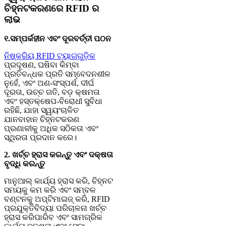
ଚିହ୍ନଟକରଣରେ RFID ର
ଲାଭ
୧.ସମ୍ପର୍କହୀନ ଏବଂ ଦୂରବର୍ତ୍ତୀ ପଠନ
ନିଷ୍କ୍ରିୟ RFID ଟ୍ୟାଗ୍‌ଗୁଡ଼ିକ
ପ୍ରଦୂଷଣ, ଘଷିବା କିମ୍ବା
ପ୍ରତିବନ୍ଧକ ପ୍ରତି ସମ୍ବେଦନଶୀଳ
ନୁହେଁ, ଏବଂ ଅଣ-ସଂସ୍ପର୍ଶ, ଦୀର୍ଘ
ଦୂରତା, ଉଚ୍ଚ ଗତି, ବଡ଼ କ୍ଷମତା
ଏବଂ ହସ୍ତକ୍ଷେପ-ବିରୋଧୀ ସୁବିଧା
ରହିଛି, ଯାହା ସ୍ୱୟଂଚାଳିତ
ଯାନବାହାନ ଚିହ୍ନଟକରଣ
ପ୍ରଣାଳୀକୁ ଅଧିକ ସଠିକତା ଏବଂ
ସ୍ଥିରତା ପ୍ରଦାନ କରେ।
2. ଖର୍ଚ୍ଚ ହ୍ରାସ କରନ୍ତୁ ଏବଂ ଦକ୍ଷତା
ବୃଦ୍ଧି କରନ୍ତୁ
ମାନୁଆଲ୍ କାର୍ଯ୍ୟ ହ୍ରାସ କରି, ଚିହ୍ନଟ
ସମୟକୁ କମ କରି ଏବଂ ସମ୍ବଳ
ବଣ୍ଟନକୁ ଅପ୍ଟିମାଇଜ୍ କରି, RFID
ପ୍ରଯୁକ୍ତିବିଦ୍ୟା ପରିଚାଳନା ଖର୍ଚ୍ଚ
ହ୍ରାସ କରିପାରିବ ଏବଂ ସାମଗ୍ରିକ