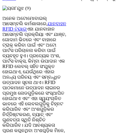
ଅନେକ ଅଟୋମୋବାଇଲ୍
ଆସେମ୍ବଲି କର୍ମଶାଳାରେ,
ଯାନବାହନ
RFID ଟ୍ୟାଗ୍
ଏହା ଯାନବାହାନ
ଆସେମ୍ବଲି ପ୍ରକ୍ରିୟା ଏବଂ ଯାଞ୍ଚ,
ଗୋଦାମ ଭିତରେ ଏବଂ ବାହାରେ
ଟ୍ରାକ୍ କରିବା ପାଇଁ ଏବଂ ଅଟୋ
ପାର୍ଟସ ପରିଚାଳନା କରିବା ପାଇଁ
ବ୍ୟବହୃତ ହୁଏ। ପ୍ରତ୍ୟେକ ଅଂଶ,
ପାର୍ଟସ ବାକ୍ସ, କିମ୍ବା ଉପାଦାନ ଏକ
RFID ଲେବଲ୍ ସହିତ ସଂଯୁକ୍ତ
ହୋଇଥାଏ, ଯେଉଁଥିରେ ଏହାର
ଅନନ୍ୟ ପରିଚୟ ଏବଂ ସମ୍ବନ୍ଧିତ
ଉତ୍ପାଦନ ସୂଚନା ଥାଏ। RFID
ପାଠକମାନେ ଉତ୍ପାଦନ ଲାଇନର
ପ୍ରମୁଖ ନୋଡଗୁଡ଼ିକରେ ସଂସ୍ଥାପିତ
ହୋଇଥାଏ ଏବଂ ଏହା ସ୍ୱୟଂଚାଳିତ
ଭାବରେ ଏହି ଲେବଲଗୁଡ଼ିକୁ ଚିହ୍ନଟ
କରିପାରିବ ଏବଂ ଅଂଶଗୁଡ଼ିକର
ନିର୍ଦ୍ଦିଷ୍ଟକରଣ, ବ୍ୟାଚ୍ ଏବଂ
ଗୁଣବତ୍ତା ସ୍ଥିତି ନିଶ୍ଚିତ
କରିପାରିବ। ଯଦି ଆବଶ୍ୟକତା
ପୂରଣ କରୁନଥିବା ଅଂଶଗୁଡ଼ିକ ମିଳେ,