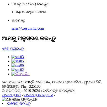
ଆମକୁ ଏବେ କଲ୍ କରନ୍ତୁ:
+୮୬-(୦୭୭୧)୫୮୧୬୬୨୫
ଇ-ମେଲ୍:
sales@xgsunrfid.com
ଆମକୁ ଅନୁସରଣ କରନ୍ତୁ
ଏବେ ପଚାରନ୍ତୁ
ଡୋଙ୍ଗୋ ଇଣ୍ଡଷ୍ଟ୍ରିଆଲ୍ ଜୋନ୍, ଓବେଇ ୟୋଙ୍ଗଜିଆ ୱେନଜୋ ସିଟି,
ଜେଜିଆଙ୍ଗ, ଚୀନ୍ - 325105 |
© କପିରାଇଟ୍ - 2019-2024 : ସର୍ବସତ୍ତ୍ଵ ସଂରକ୍ଷିତ।
ସାଇଟମ୍ୟାପ୍
-
ସାଇଟମ୍ୟାପ୍‍ଟ୍ରାନ୍ସ
-
ଇମେଲ୍ ପଠାନ୍ତୁ