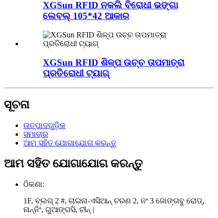
XGSun RFID ନକଲି ବିରୋଧୀ ଭଙ୍ଗା
ଲେବଲ୍ 105*42 ଆକାର
XGSun RFID ଶିଳ୍ପ ଉଚ୍ଚ ତାପମାତ୍ରା
ପ୍ରତିରୋଧୀ ଟ୍ୟାଗ୍
ସୂଚନା
ଉତ୍ପାଦଗୁଡ଼ିକ
ସମାଚାର
ଆମ ସହିତ ଯୋଗାଯୋଗ କରନ୍ତୁ
ଆମ ସହିତ ଯୋଗାଯୋଗ କରନ୍ତୁ
ଠିକଣା:
1F, ବ୍ଲଗ୍ 2 #, ଚାଇନା-ଏସିଆନ୍ ଚରଣ 2, ନଂ 3 ଜୋଙ୍ଗବୁ ରୋଡ୍,
ନାନ୍ନିଂ, ଗୁଆଙ୍ଗସି, ଚୀନ୍ |