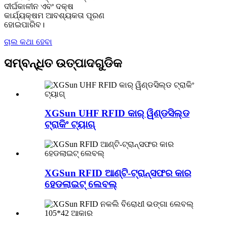
ଦୀର୍ଘକାଳୀନ ଏବଂ ଦକ୍ଷ
କାର୍ଯ୍ୟକ୍ଷମ ଆବଶ୍ୟକତା ପୂରଣ
ହୋଇପାରିବ।
ଚାଲ କଥା ହେବା
ସମ୍ବନ୍ଧିତ ଉତ୍ପାଦଗୁଡିକ
XGSun UHF RFID କାର୍ ୱିଣ୍ଡସିଲ୍ଡ
ଟ୍ରାକିଂ ଟ୍ୟାଗ୍
XGSun RFID ଆଣ୍ଟି-ଟ୍ରାନ୍ସଫର କାର
ହେଡଲାଇଟ୍ ଲେବଲ୍