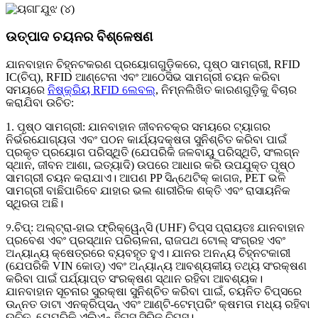
ଉତ୍ପାଦ ଚୟନର ବିଶ୍ଳେଷଣ
ଯାନବାହାନ ଚିହ୍ନଟକରଣ ପ୍ରୟୋଗଗୁଡ଼ିକରେ, ପୃଷ୍ଠ ସାମଗ୍ରୀ, RFID
IC(ଚିପ୍), RFID ଆଣ୍ଟେନା ଏବଂ ଆଠେସିଭ ସାମଗ୍ରୀ ଚୟନ କରିବା
ସମୟରେ
ନିଷ୍କ୍ରିୟ RFID ଲେବଲ୍
, ନିମ୍ନଲିଖିତ କାରଣଗୁଡ଼ିକୁ ବିଚାର
କରାଯିବା ଉଚିତ:
1. ପୃଷ୍ଠ ସାମଗ୍ରୀ: ଯାନବାହାନ ଜୀବନଚକ୍ର ସମୟରେ ଟ୍ୟାଗର
ନିର୍ଭରଯୋଗ୍ୟତା ଏବଂ ପଠନ କାର୍ଯ୍ୟଦକ୍ଷତା ସୁନିଶ୍ଚିତ କରିବା ପାଇଁ
ପ୍ରକୃତ ପ୍ରୟୋଗ ପରିସ୍ଥିତି (ଯେପରିକି ଜଳବାୟୁ ପରିସ୍ଥିତି, ସଂଲଗ୍ନ
ସ୍ଥାନ, ଜୀବନ ଆଶା, ଇତ୍ୟାଦି) ଉପରେ ଆଧାର କରି ଉପଯୁକ୍ତ ପୃଷ୍ଠ
ସାମଗ୍ରୀ ଚୟନ କରାଯାଏ। ଆପଣ PP ସିନ୍ଥେଟିକ୍ କାଗଜ, PET ଭଳି
ସାମଗ୍ରୀ ବାଛିପାରିବେ ଯାହାର ଭଲ ଶାରୀରିକ ଶକ୍ତି ଏବଂ ରାସାୟନିକ
ସ୍ଥିରତା ଅଛି।
୨.ଚିପ୍: ଅଲ୍ଟ୍ରା-ହାଇ ଫ୍ରିକ୍ୱେନ୍ସି (UHF) ଚିପ୍ସ ପ୍ରାୟତଃ ଯାନବାହାନ
ପ୍ରବେଶ ଏବଂ ପ୍ରସ୍ଥାନ ପରିଚାଳନା, ରାଜପଥ ଟୋଲ୍ ସଂଗ୍ରହ ଏବଂ
ଅନ୍ୟାନ୍ୟ କ୍ଷେତ୍ରରେ ବ୍ୟବହୃତ ହୁଏ। ଯାନର ଅନନ୍ୟ ଚିହ୍ନଟକାରୀ
(ଯେପରିକି VIN କୋଡ୍) ଏବଂ ଅନ୍ୟାନ୍ୟ ଆବଶ୍ୟକୀୟ ତଥ୍ୟ ସଂରକ୍ଷଣ
କରିବା ପାଇଁ ପର୍ଯ୍ୟାପ୍ତ ସଂରକ୍ଷଣ ସ୍ଥାନ ରହିବା ଆବଶ୍ୟକ।
ଯାନବାହାନ ସୂଚନାର ସୁରକ୍ଷା ସୁନିଶ୍ଚିତ କରିବା ପାଇଁ, ଚୟନିତ ଚିପ୍ସରେ
ଉନ୍ନତ ଡାଟା ଏନକ୍ରିପ୍ସନ୍ ଏବଂ ଆଣ୍ଟି-ଟେମ୍ପରିଂ କ୍ଷମତା ମଧ୍ୟ ରହିବା
ଉଚିତ, ଯେପରିକି ଏଲିଏନ୍ ହିଗ୍ସ ସିରିଜ୍ ଚିପ୍ସ।