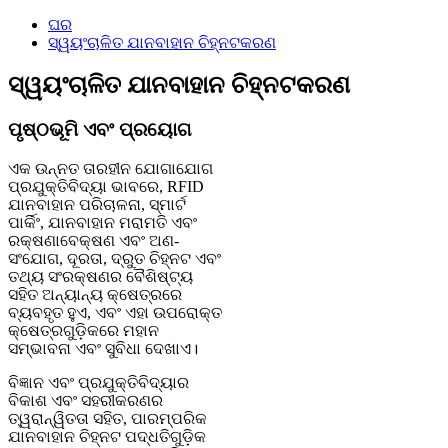
ଘର
ସ୍ୱୟଂଚାଳିତ ଯାନବାହାନ ଚିହ୍ନଟକରଣ
ସ୍ୱୟଂଚାଳିତ ଯାନବାହାନ ଚିହ୍ନଟକରଣ
ପୃଷ୍ଠଭୂମି ଏବଂ ପ୍ରୟୋଗ
ଏକ ଉନ୍ନତ ତାରହୀନ ଯୋଗାଯୋଗ
ପ୍ରଯୁକ୍ତିବିଦ୍ୟା ଭାବରେ, RFID
ଯାନବାହାନ ପରିଚାଳନା, ସ୍ମାର୍ଟ
ପାର୍କିଂ, ଯାନବାହାନ ମରାମତି ଏବଂ
ରକ୍ଷଣାବେକ୍ଷଣ ଏବଂ ଅଣ-
ସଂଯୋଗ, ଦୂରତା, ଦ୍ରୁତ ଚିହ୍ନଟ ଏବଂ
ତଥ୍ୟ ସଂରକ୍ଷଣର ବୈଶିଷ୍ଟ୍ୟ
ସହିତ ଅନ୍ୟାନ୍ୟ କ୍ଷେତ୍ରରେ
ବ୍ୟବହୃତ ହୁଏ, ଏବଂ ଏହା ଉପରୋକ୍ତ
କ୍ଷେତ୍ରଗୁଡ଼ିକରେ ମହାନ
ସମ୍ଭାବନା ଏବଂ ସୁବିଧା ଦେଖାଏ।
ବିଜ୍ଞାନ ଏବଂ ପ୍ରଯୁକ୍ତିବିଦ୍ୟାର
ବିକାଶ ଏବଂ ସହରୀକରଣର
ତ୍ୱରାନ୍ୱିତତା ସହିତ, ପାରମ୍ପରିକ
ଯାନବାହାନ ଚିହ୍ନଟ ପଦ୍ଧତିଗୁଡ଼ିକ