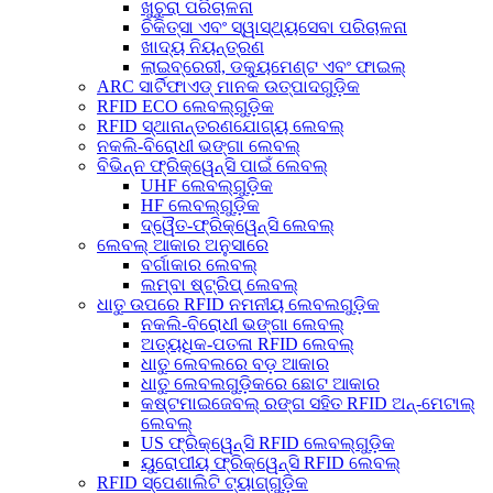
ଖୁଚୁରା ପରିଚାଳନା
ଚିକିତ୍ସା ଏବଂ ସ୍ୱାସ୍ଥ୍ୟସେବା ପରିଚାଳନା
ଖାଦ୍ୟ ନିୟନ୍ତ୍ରଣ
ଲାଇବ୍ରେରୀ, ଡକ୍ୟୁମେଣ୍ଟ ଏବଂ ଫାଇଲ୍
ARC ସାର୍ଟିଫାଏଡ୍ ମାନକ ଉତ୍ପାଦଗୁଡ଼ିକ
RFID ECO ଲେବଲ୍‌ଗୁଡ଼ିକ
RFID ସ୍ଥାନାନ୍ତରଣଯୋଗ୍ୟ ଲେବଲ୍
ନକଲି-ବିରୋଧୀ ଭଙ୍ଗା ଲେବଲ୍
ବିଭିନ୍ନ ଫ୍ରିକ୍ୱେନ୍ସି ପାଇଁ ଲେବଲ୍
UHF ଲେବଲ୍‌ଗୁଡ଼ିକ
HF ଲେବଲ୍‌ଗୁଡ଼ିକ
ଦ୍ୱୈତ-ଫ୍ରିକ୍ୱେନ୍ସି ଲେବଲ୍
ଲେବଲ୍ ଆକାର ଅନୁସାରେ
ବର୍ଗାକାର ଲେବଲ୍
ଲମ୍ବା ଷ୍ଟ୍ରିପ୍ ଲେବଲ୍
ଧାତୁ ଉପରେ RFID ନମନୀୟ ଲେବଲଗୁଡ଼ିକ
ନକଲି-ବିରୋଧୀ ଭଙ୍ଗା ଲେବଲ୍
ଅତ୍ୟଧିକ-ପତଳା RFID ଲେବଲ୍
ଧାତୁ ଲେବଲରେ ବଡ଼ ଆକାର
ଧାତୁ ଲେବଲଗୁଡ଼ିକରେ ଛୋଟ ଆକାର
କଷ୍ଟମାଇଜେବଲ୍ ରଙ୍ଗ ସହିତ RFID ଅନ୍-ମେଟାଲ୍
ଲେବଲ୍
US ଫ୍ରିକ୍ୱେନ୍ସି RFID ଲେବଲ୍‌ଗୁଡ଼ିକ
ୟୁରୋପୀୟ ଫ୍ରିକ୍ୱେନ୍ସି RFID ଲେବଲ୍
RFID ସ୍ପେଶାଲିଟି ଟ୍ୟାଗ୍‌ଗୁଡ଼ିକ