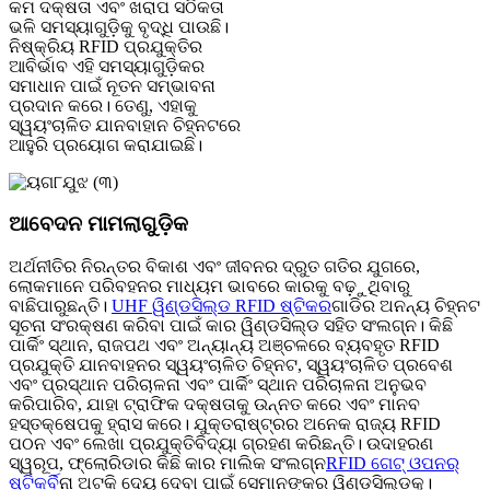
କମ ଦକ୍ଷତା ଏବଂ ଖରାପ ସଠିକତା
ଭଳି ସମସ୍ୟାଗୁଡ଼ିକୁ ବୃଦ୍ଧି ପାଉଛି।
ନିଷ୍କ୍ରିୟ RFID ପ୍ରଯୁକ୍ତିର
ଆବିର୍ଭାବ ଏହି ସମସ୍ୟାଗୁଡ଼ିକର
ସମାଧାନ ପାଇଁ ନୂତନ ସମ୍ଭାବନା
ପ୍ରଦାନ କରେ। ତେଣୁ, ଏହାକୁ
ସ୍ୱୟଂଚାଳିତ ଯାନବାହାନ ଚିହ୍ନଟରେ
ଆହୁରି ପ୍ରୟୋଗ କରାଯାଇଛି।
ଆବେଦନ ମାମଲାଗୁଡ଼ିକ
ଅର୍ଥନୀତିର ନିରନ୍ତର ବିକାଶ ଏବଂ ଜୀବନର ଦ୍ରୁତ ଗତିର ଯୁଗରେ,
ଲୋକମାନେ ପରିବହନର ମାଧ୍ୟମ ଭାବରେ କାରକୁ ବଢ଼ୁଥିବାରୁ
ବାଛିପାରୁଛନ୍ତି।
UHF ୱିଣ୍ଡସିଲ୍ଡ RFID ଷ୍ଟିକର
ଗାଡିର ଅନନ୍ୟ ଚିହ୍ନଟ
ସୂଚନା ସଂରକ୍ଷଣ କରିବା ପାଇଁ କାର ୱିଣ୍ଡସିଲ୍ଡ ସହିତ ସଂଲଗ୍ନ। କିଛି
ପାର୍କିଂ ସ୍ଥାନ, ରାଜପଥ ଏବଂ ଅନ୍ୟାନ୍ୟ ଅଞ୍ଚଳରେ ବ୍ୟବହୃତ RFID
ପ୍ରଯୁକ୍ତି ଯାନବାହନର ସ୍ୱୟଂଚାଳିତ ଚିହ୍ନଟ, ସ୍ୱୟଂଚାଳିତ ପ୍ରବେଶ
ଏବଂ ପ୍ରସ୍ଥାନ ପରିଚାଳନା ଏବଂ ପାର୍କିଂ ସ୍ଥାନ ପରିଚାଳନା ଅନୁଭବ
କରିପାରିବ, ଯାହା ଟ୍ରାଫିକ ଦକ୍ଷତାକୁ ଉନ୍ନତ କରେ ଏବଂ ମାନବ
ହସ୍ତକ୍ଷେପକୁ ହ୍ରାସ କରେ। ଯୁକ୍ତରାଷ୍ଟ୍ରର ଅନେକ ରାଜ୍ୟ RFID
ପଠନ ଏବଂ ଲେଖା ପ୍ରଯୁକ୍ତିବିଦ୍ୟା ଗ୍ରହଣ କରିଛନ୍ତି। ଉଦାହରଣ
ସ୍ୱରୂପ, ଫ୍ଲୋରିଡାର କିଛି କାର ମାଲିକ ସଂଲଗ୍ନ
RFID ଗେଟ୍ ଓପନର୍
ଷ୍ଟିକର୍
ବିନା ଅଟକି ଦେୟ ଦେବା ପାଇଁ ସେମାନଙ୍କର ୱିଣ୍ଡସିଲ୍ଡକୁ।