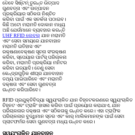
ତେବେ ସିଷ୍ଟମ୍ ତୁରନ୍ତ ଉତ୍ପାଦ
ଗୁଣବତ୍ତା ଏବଂ ଉତ୍ପାଦନ
ପ୍ରକ୍ରିୟାର ସଠିକତା ନିଶ୍ଚିତ
କରିବା ପାଇଁ ଏକ ସତର୍କତା ପଠାଇବ।
କିଛି ଅଟୋ ମରାମତି ଦୋକାନ ମଧ୍ୟ
ଅଛି ଯେଉଁମାନେ ବ୍ୟବହାର କରନ୍ତି
UHF RFID ଲେବଲ୍
ଯାନ ମରାମତି
ଏବଂ ସେବା ସମୟରେ ଯାନବାହାନ
ମରାମତି ଇତିହାସ ଏବଂ
ରକ୍ଷଣାବେକ୍ଷଣ ସୂଚନା ସଂରକ୍ଷଣ
କରିବା, ସ୍ପେୟାର ପାର୍ଟସ୍ ପରିଚାଳନା
କରିବା, ମରାମତି ପ୍ରକ୍ରିୟା ମନିଟର
କରିବା ଇତ୍ୟାଦି। ତେଣୁ ସେବା
କେନ୍ଦ୍ରଗୁଡ଼ିକ ଶୀଘ୍ର ଯାନବାହାନ
ତଥ୍ୟ ପାଇପାରିବେ ଏବଂ ମରାମତି
ଦକ୍ଷତା ଏବଂ ସେବା ଗୁଣବତ୍ତା
ଉନ୍ନତ କରିପାରିବେ।
RFID ପ୍ରଯୁକ୍ତିବିଦ୍ୟା ସ୍ୱୟଂଚାଳିତ ଯାନ ଚିହ୍ନଟକରଣରେ ସ୍ୱୟଂଚାଳିତ
ଚିହ୍ନଟ ଏବଂ ଟ୍ରାକିଂ ହାସଲ କରିବା ପାଇଁ ପ୍ରୟୋଗ କରାଯାଏ, ଯାନ
ପରିଚାଳନାର ଦକ୍ଷତା ଏବଂ ସଠିକତାକୁ ଉନ୍ନତ କରେ। ଏହା ଟ୍ରାଫିକ
ପରିଚାଳନାର ବୁଦ୍ଧିମାନ ସ୍ତର ଏବଂ କାର୍ ମାଲିକମାନଙ୍କ ପାଇଁ ସେବା
ପ୍ଲାଟଫର୍ମର ସେବା ଗୁଣବତ୍ତା ମଧ୍ୟ ଉନ୍ନତ କରେ।
ସ୍ୱୟଂଚାଳିତ ଯାନବାହନ