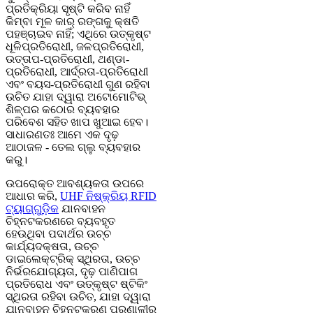
ପ୍ରତିକ୍ରିୟା ସୃଷ୍ଟି କରିବ ନାହିଁ
କିମ୍ବା ମୂଳ କାର୍ ରଙ୍ଗକୁ କ୍ଷତି
ପହଞ୍ଚାଇବ ନାହିଁ; ଏଥିରେ ଉତ୍କୃଷ୍ଟ
ଧୂଳିପ୍ରତିରୋଧୀ, ଜଳପ୍ରତିରୋଧୀ,
ଉତ୍ତାପ-ପ୍ରତିରୋଧୀ, ଥଣ୍ଡା-
ପ୍ରତିରୋଧୀ, ଆର୍ଦ୍ରତା-ପ୍ରତିରୋଧୀ
ଏବଂ ବୟସ-ପ୍ରତିରୋଧୀ ଗୁଣ ରହିବା
ଉଚିତ ଯାହା ଦ୍ୱାରା ଅଟୋମୋଟିଭ୍
ଶିଳ୍ପର କଠୋର ବ୍ୟବହାର
ପରିବେଶ ସହିତ ଖାପ ଖୁଆଇ ହେବ।
ସାଧାରଣତଃ ଆମେ ଏକ ଦୃଢ଼
ଆଠାଜଳ - ତେଲ ଗ୍ଲୁ ବ୍ୟବହାର
କରୁ।
ଉପରୋକ୍ତ ଆବଶ୍ୟକତା ଉପରେ
ଆଧାର କରି,
UHF ନିଷ୍କ୍ରିୟ RFID
ଟ୍ୟାଗ୍‌ଗୁଡ଼ିକ
ଯାନବାହନ
ଚିହ୍ନଟକରଣରେ ବ୍ୟବହୃତ
ହେଉଥିବା ପଦାର୍ଥର ଉଚ୍ଚ
କାର୍ଯ୍ୟଦକ୍ଷତା, ଉଚ୍ଚ
ଡାଇଲେକ୍ଟ୍ରିକ୍ ସ୍ଥିରତା, ଉଚ୍ଚ
ନିର୍ଭରଯୋଗ୍ୟତା, ଦୃଢ଼ ପାଣିପାଗ
ପ୍ରତିରୋଧ ଏବଂ ଉତ୍କୃଷ୍ଟ ଷ୍ଟିକିଂ
ସ୍ଥିରତା ରହିବା ଉଚିତ, ଯାହା ଦ୍ୱାରା
ଯାନବାହନ ଚିହ୍ନଟକରଣ ପ୍ରଣାଳୀର