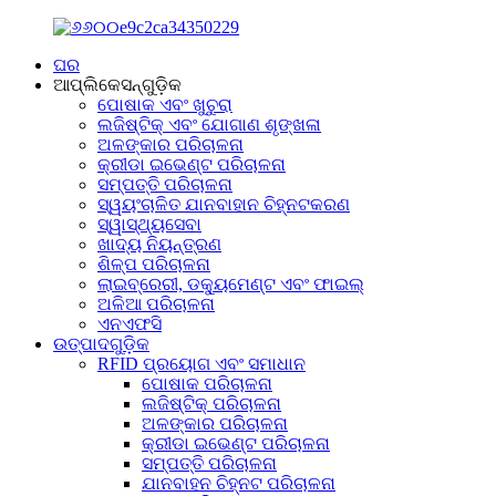
ଘର
ଆପ୍ଲିକେସନ୍‌ଗୁଡ଼ିକ
ପୋଷାକ ଏବଂ ଖୁଚୁରା
ଲଜିଷ୍ଟିକ୍ ଏବଂ ଯୋଗାଣ ଶୃଙ୍ଖଳା
ଅଳଙ୍କାର ପରିଚାଳନା
କ୍ରୀଡା ଇଭେଣ୍ଟ ପରିଚାଳନା
ସମ୍ପତ୍ତି ପରିଚାଳନା
ସ୍ୱୟଂଚାଳିତ ଯାନବାହାନ ଚିହ୍ନଟକରଣ
ସ୍ୱାସ୍ଥ୍ୟସେବା
ଖାଦ୍ୟ ନିୟନ୍ତ୍ରଣ
ଶିଳ୍ପ ପରିଚାଳନା
ଲାଇବ୍ରେରୀ, ଡକ୍ୟୁମେଣ୍ଟ ଏବଂ ଫାଇଲ୍
ଅଳିଆ ପରିଚାଳନା
ଏନଏଫସି
ଉତ୍ପାଦଗୁଡ଼ିକ
RFID ପ୍ରୟୋଗ ଏବଂ ସମାଧାନ
ପୋଷାକ ପରିଚାଳନା
ଲଜିଷ୍ଟିକ୍ ପରିଚାଳନା
ଅଳଙ୍କାର ପରିଚାଳନା
କ୍ରୀଡା ଇଭେଣ୍ଟ ପରିଚାଳନା
ସମ୍ପତ୍ତି ପରିଚାଳନା
ଯାନବାହନ ଚିହ୍ନଟ ପରିଚାଳନା