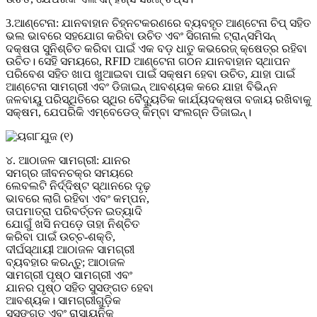
3.ଆଣ୍ଟେନା: ଯାନବାହାନ ଚିହ୍ନଟକରଣରେ ବ୍ୟବହୃତ ଆଣ୍ଟେନା ଚିପ୍ ସହିତ
ଭଲ ଭାବରେ ସହଯୋଗ କରିବା ଉଚିତ ଏବଂ ସିଗନାଲ ଟ୍ରାନ୍ସମିସନ୍
ଦକ୍ଷତା ସୁନିଶ୍ଚିତ କରିବା ପାଇଁ ଏକ ବଡ଼ ଧାତୁ କଭରେଜ୍ କ୍ଷେତ୍ର ରହିବା
ଉଚିତ। ସେହି ସମୟରେ, RFID ଆଣ୍ଟେନା ଗଠନ ଯାନବାହାନ ସ୍ଥାପନ
ପରିବେଶ ସହିତ ଖାପ ଖୁଆଇବା ପାଇଁ ସକ୍ଷମ ହେବା ଉଚିତ, ଯାହା ପାଇଁ
ଆଣ୍ଟେନା ସାମଗ୍ରୀ ଏବଂ ଡିଜାଇନ୍ ଆବଶ୍ୟକ କରେ ଯାହା ବିଭିନ୍ନ
ଜଳବାୟୁ ପରିସ୍ଥିତିରେ ସ୍ଥିର ବୈଦ୍ୟୁତିକ କାର୍ଯ୍ୟଦକ୍ଷତା ବଜାୟ ରଖିବାକୁ
ସକ୍ଷମ, ଯେପରିକି ଏମ୍ବେଡେଡ୍ କିମ୍ବା ସଂଲଗ୍ନ ଡିଜାଇନ୍।
୪. ଆଠାଜଳ ସାମଗ୍ରୀ: ଯାନର
ସମଗ୍ର ଜୀବନଚକ୍ର ସମୟରେ
ଲେବଲଟି ନିର୍ଦ୍ଦିଷ୍ଟ ସ୍ଥାନରେ ଦୃଢ଼
ଭାବରେ ଲାଗି ରହିବା ଏବଂ କମ୍ପନ,
ତାପମାତ୍ରା ପରିବର୍ତ୍ତନ ଇତ୍ୟାଦି
ଯୋଗୁଁ ଖସି ନପଡ଼େ ତାହା ନିଶ୍ଚିତ
କରିବା ପାଇଁ ଉଚ୍ଚ-ଶକ୍ତି,
ଦୀର୍ଘସ୍ଥାୟୀ ଆଠାଜଳ ସାମଗ୍ରୀ
ବ୍ୟବହାର କରନ୍ତୁ; ଆଠାଜଳ
ସାମଗ୍ରୀ ପୃଷ୍ଠ ସାମଗ୍ରୀ ଏବଂ
ଯାନର ପୃଷ୍ଠ ସହିତ ସୁସଙ୍ଗତ ହେବା
ଆବଶ୍ୟକ। ସାମଗ୍ରୀଗୁଡ଼ିକ
ସୁସଙ୍ଗତ ଏବଂ ରାସାୟନିକ