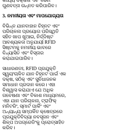
କାର୍ଯ୍ୟ ଦକ୍ଷତା ଏବଂ ସେବା
ଗୁଣବତ୍ତା ଉନ୍ନତ କରିପାରିବ।
3. ନମନୀୟତା ଏବଂ ମାପଯୋଗ୍ୟତା
ବିଭିନ୍ନ ଯାନବାହାନ ଚିହ୍ନଟ ଏବଂ
ପରିଚାଳନା ପ୍ରୟୋଗ ପରିସ୍ଥିତି
ସହିତ ଖାପ ଖୁଆଇ, ନିର୍ଦ୍ଦିଷ୍ଟ
ଆବଶ୍ୟକତା ଅନୁଯାୟୀ RFID
ସିଷ୍ଟମକୁ ନମନୀୟ ଭାବରେ
ବିନ୍ୟାସିତ ଏବଂ ବିସ୍ତାର
କରାଯାଇପାରିବ।
ସାଧାରଣତଃ, RFID ପ୍ରଯୁକ୍ତି
ସ୍ୱୟଂଚାଳିତ ଯାନ ଚିହ୍ନଟ ପାଇଁ ଏକ
ଦକ୍ଷ, ସଠିକ୍ ଏବଂ ସୁବିଧାଜନକ
ସମାଧାନ ପ୍ରଦାନ କରେ। ଏହା
ବିଶ୍ୱାସ କରାଯାଏ ଯେ ଅଧିକ
ଗବେଷଣା ଏବଂ ବିକାଶ ମାଧ୍ୟମରେ,
ଏହା ଯାନ ପରିଚାଳନା, ଟ୍ରାଫିକ୍
ମନିଟରିଂ, ସ୍ମାର୍ଟ ପାର୍କିଂ ଏବଂ
ଅନ୍ୟାନ୍ୟ ସମ୍ପର୍କିତ କ୍ଷେତ୍ରରେ
ପ୍ରଯୁକ୍ତିବିଦ୍ୟା ନବସୃଜନ ଏବଂ
ଶିଳ୍ପ ଅପଗ୍ରେଡିଂକୁ ପ୍ରୋତ୍ସାହିତ
କରିବ।