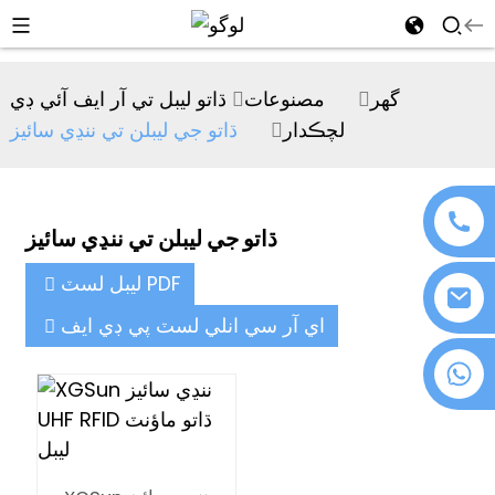
al
گھر
مصنوعات
ڌاتو ليبل تي آر ايف آئي ڊي
se
لچڪدار
ڌاتو جي ليبلن تي ننڍي سائيز
e
ڌاتو جي ليبلن تي ننڍي سائيز
an
ليبل لسٽ PDF
اي آر سي انلي لسٽ پي ڊي ايف
+86 18076372139
n