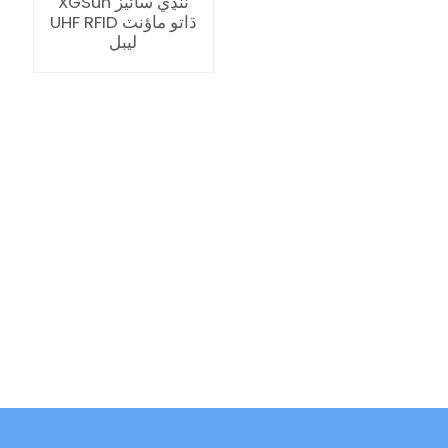
XGSun ننڍي سائيز
UHF RFID ڌاتو ماؤنٽ
ليبل
ian
am