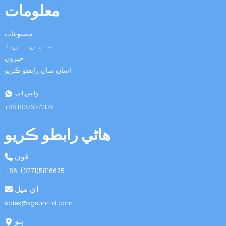
معلومات
مصنوعات
اسان جي باري ۾
خبرون
اسان سان رابطو ڪريو
n
واٽس ايپ
+86 18076372139
هاڻي رابطو ڪريو
se
فون
+86-(0771)5816625
اي ميل
ese
sales@xgsunrfid.com
پتو