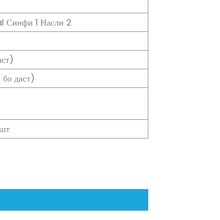
l Синфи 1 Насли 2
аст)
 бо даст)
ашт