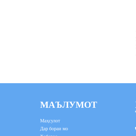
МАЪЛУМОТ
Маҳсулот
Дар бораи мо