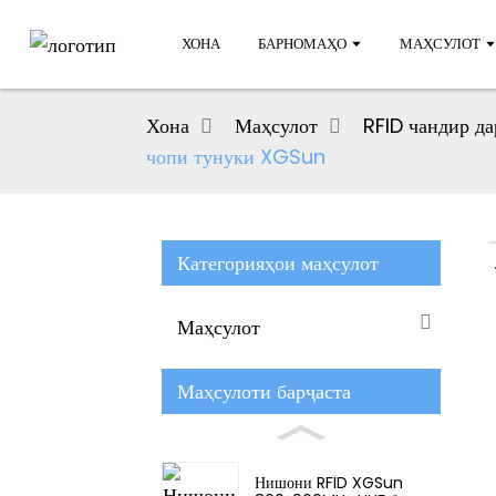
ХОНА
БАРНОМАҲО
МАҲСУЛОТ
Хона
Маҳсулот
RFID чандир да
чопи тунуки XGSun
Категорияҳои маҳсулот
Маҳсулот
Маҳсулоти барҷаста
Нишони RFID XGSun