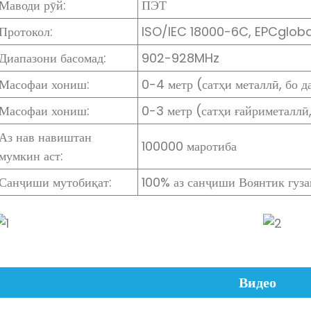
Маводи рӯй:
ПЭТ
Протокол:
ISO/IEC 18000-6C, EPCgloba
Диапазони басомад:
902-928MHz
Масофаи хониш:
0-4 метр (сатҳи металлӣ, бо д
Масофаи хониш:
0-3 метр (сатҳи ғайриметаллӣ,
Аз нав навиштан
100000 маротиба
мумкин аст:
Санҷиши мутобиқат:
100% аз санҷиши Воянтик гуз
Видео