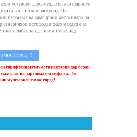
 кори устувори дарозмуддатро дар шароити
уҳити зист таъмин мекунад. Он
ии бефосила ва ҳамгироии бефосиларо ба
р сенарияҳои истифодаи фазо маҳдуд ё аз
етикӣ талабкунанда таъмин мекунад.
ТАМОС ГИРЕД
рои гирифтани маълумоти навтарин дар бораи
 маҳсулот ва нархномаҳои муфассал бо
нии муштариён тамос гиред!