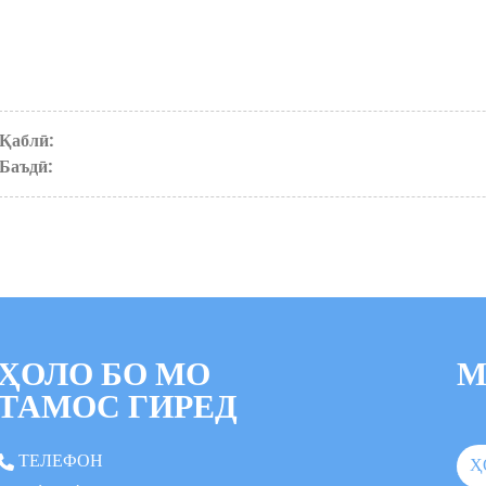
Қаблӣ:
Баъдӣ:
ҲОЛО БО МО
М
ТАМОС ГИРЕД
ТЕЛЕФОН
Ҳ