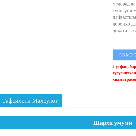
медорад ва
гуногуни м
пайвастшав
дороиҳо да
ҷиҳати эст
БО МО 
Лутфан, ба
хусусиятҳои
хидматрасо
Тафсилоти Маҳсулот
Шарҳи умумӣ