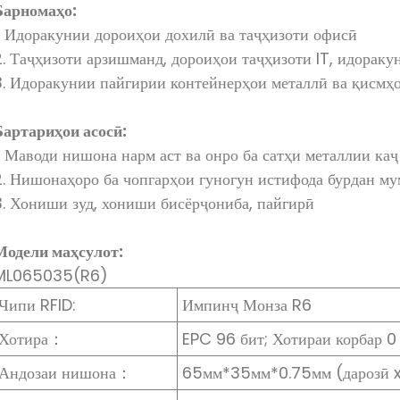
Барномаҳо:
1. Идоракунии дороиҳои дохилӣ ва таҷҳизоти офисӣ
2. Таҷҳизоти арзишманд, дороиҳои таҷҳизоти IT, идораку
3. Идоракунии пайгирии контейнерҳои металлӣ ва қисмҳ
Бартариҳои асосӣ:
1. Маводи нишона нарм аст ва онро ба сатҳи металлии ка
2. Нишонаҳоро ба чопгарҳои гуногун истифода бурдан му
3. Хониши зуд, хониши бисёрҷониба, пайгирӣ
Модели маҳсулот:
ML065035(R6)
Чипи RFID:
Импинҷ Монза R6
Хотира：
EPC 96 бит; Хотираи корбар 0
Андозаи нишона：
65мм*35мм*0.75мм (дарозӣ x