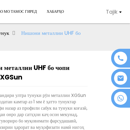
Tajik
БО МО ТАМОС ГИРЕД
ХАБАРҲО
унук
Нишони металлии UHF бо
 металлии UHF бо чопи
 XGSun
чандири ултра тунуки рӯи металлии XGSun
+86 18076372139
одатан камтар аз 1 мм ё ҳатто тунуктар
фи назар аз профили сабук ва тунуки коғазӣ,
аи онро дар сатҳҳои каҷ осон мекунад,
тувориро бо муқовимати фарсудашавӣ,
зирии ҳарорат ва муҳофизати намӣ нигоҳ