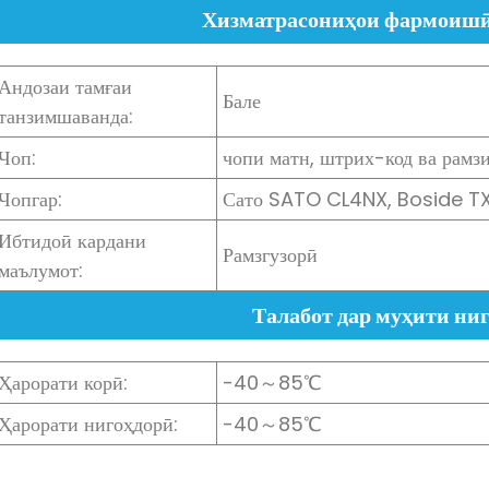
Хизматрасониҳои фармоишӣ
Андозаи тамғаи
Бале
танзимшаванда:
Чоп:
чопи матн, штрих-код ва рамзи
Чопгар:
Сато SATO CL4NX, Boside TX3R
Ибтидоӣ кардани
Рамзгузорӣ
маълумот:
Талабот дар муҳити ни
Ҳарорати корӣ:
-40～85℃
Ҳарорати нигоҳдорӣ:
-40～85℃