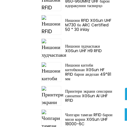
860~960MHz UHF барои
идоракунии тасвирҳо
Нишони RFID XGSun UHF
M730 бо ARC Certified
50 * 30 inlay
Нишони худчаспаки
XGSun UHF H9 RFID
Нишони китоби
китобхонаи XGSun HF
RFID барои андозаи 49*81
мм
Принтери экрани сенсории
саноатии XGSun AI UHF
RFID
Чопгари тамғаи RFID барои
мизи кории XGSun UHF
18000-6C