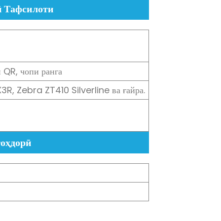
 Тафсилоти
 QR, чопи ранга
, Zebra ZT410 Silverline ва ғайра.
гоҳдорӣ