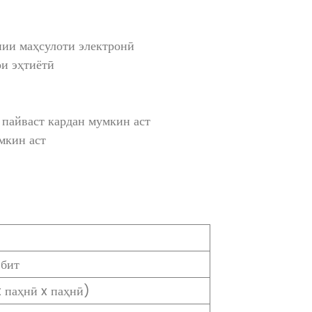
нии маҳсулоти электронӣ
ои эҳтиётӣ
ҷ пайваст кардан мумкин аст
мкин аст
 бит
 паҳнӣ x паҳнӣ)