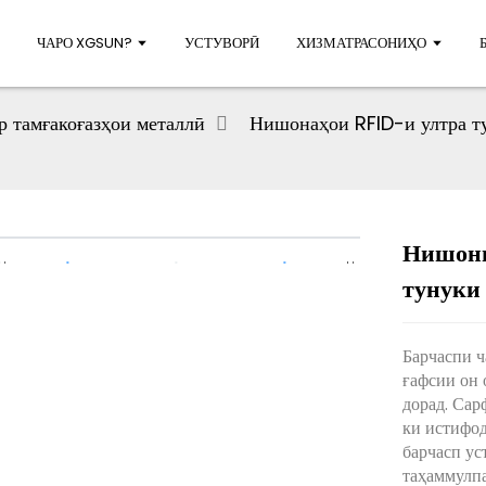
ЧАРО XGSUN?
УСТУВОРӢ
ХИЗМАТРАСОНИҲО
р тамғакоғазҳои металлӣ
Нишонаҳои RFID-и ултра т
Нишони
тунуки
Барчаспи 
ғафсии он 
дорад. Сар
ки истифод
барчасп ус
таҳаммулпа