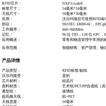
RFID芯片：
NXP Ucode8
标签尺寸：
54毫米*34毫米
天线尺寸：
50毫米*30毫米
应用：
沃尔玛项目可使用RFID标
协议：
ISO/IEC 18000-6C，EPCglob
工作频率：
860~960MHz
记忆：
96 位 TID，128 位 EP
应用概述：
零售和物流管理中常用的
应用范围
智能销售、资产管理、物
产品详情
产品类型：
RFID标签/贴纸
沃尔玛接受：
是的
芯片材料：
硅晶片
面料材质：
艺术纸/PET/PP合成纸
离型纸：
玻璃纸
超高频天线：
铝+PET
天线宽度：
50毫米