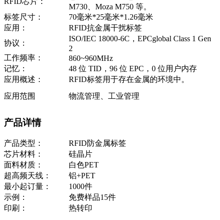
RFID芯片：
M730、Moza M750 等。
标签尺寸：
70毫米*25毫米*1.26毫米
应用：
RFID抗金属干扰标签
ISO/IEC 18000-6C，EPCglobal Class 1 Gen
协议：
2
工作频率：
860~960MHz
记忆：
48 位 TID，96 位 EPC，0 位用户内存
应用概述：
RFID标签用于存在金属的环境中。
应用范围
物流管理、工业管理
产品详情
产品类型：
RFID防金属标签
芯片材料：
硅晶片
面料材质：
白色PET
超高频天线：
铝+PET
最小起订量：
1000件
示例：
免费样品15件
印刷：
热转印