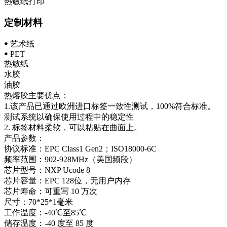
热敏纸打印
定制材料
ꔷ 艺术纸
ꔷ PET
热敏纸
水胶
油胶
热熔胶主要优点：
1.该产品已通过欧洲进口标签一致性测试，100%符合标准。
测试系统以确保使用过程中的稳定性
2. 标签材料柔软，可以粘贴在曲面上。
产品参数：
协议标准：EPC Class1 Gen2；ISO18000-6C
频率范围：902-928MHz（美国频段）
芯片型号：NXP Ucode 8
芯片容量：EPC 128位，无用户内存
芯片寿命：可重写 10 万次
尺寸：70*25*1毫米
工作温度：-40℃至85℃
储存温度：-40 度至 85 度