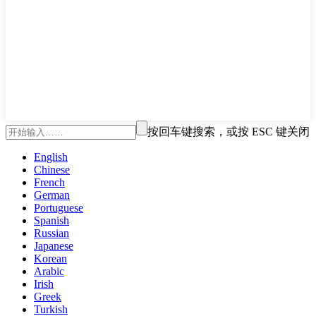
按回车键搜索，或按 ESC 键关闭
English
Chinese
French
German
Portuguese
Spanish
Russian
Japanese
Korean
Arabic
Irish
Greek
Turkish