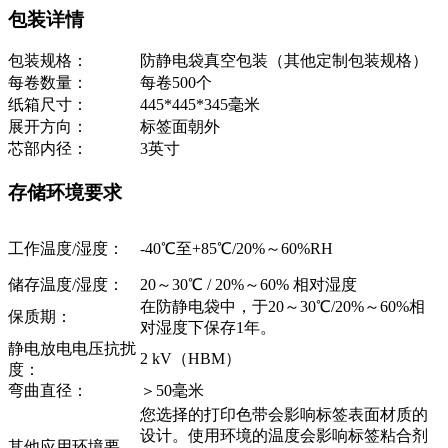
包装详情
包装规格：
防静电袋真空包装（其他定制包装规格）
每卷数量：
每卷500个
纸箱尺寸：
445*445*345毫米
展开方向：
标签面朝外
芯部内径：
3英寸
存储环境要求
工作温度/湿度：
-40℃至+85℃/20%～60%RH
储存温度/湿度：
20～30℃ / 20%～60% 相对湿度
在防静电袋中，于20～30℃/20%～60%相
保质期：
对湿度下保存1年。
静电放电电压抗扰
2 kV（HBM）
度：
弯曲直径：
＞50毫米
您选择的打印色带会影响标签表面材质的
设计。使用环境的温度会影响标签粘合剂
其他应用环境要