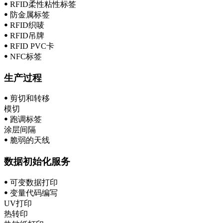
ꔷ RFID柔性粘性标签
ꔷ 防金属标签
ꔷ RFID织唛
ꔷ RFID吊牌
ꔷ RFID PVC卡
ꔷ NFC标签
生产过程
ꔷ 剪切和转移
模切
ꔷ 跑调标签
涂层间隔
ꔷ 脆弱的天线
数据初始化服务
ꔷ 可变数据打印
ꔷ 变量代码编写
UV打印
热转印