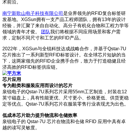
术前沿。
南宁新歌山电子科技有限公司
是业界领先的RFID复合标签研
发基地。XGSun拥有一支产品工程师团队，拥有13年的设计
经验，并汇聚了来自自动化、高分子有机化合物和工程力学等
领域的青年才俊。
团队
我们将根据不同应用场景和客户需
求，定制不同尺寸和工艺的RFID产品。
2022年，XGSun与全锐科技达成战略合作，并基于Qstar-7U
芯片推出了一系列新型RFID标签设计。在全球芯片短缺的当
下，这两家领先的RFID企业携手合作，致力于打造稳健且经
济高效的RFID标签供应链。
芯片应用
专为鞋类和服装应用而设计的芯片
泉锐电子的Qstar-7U系列芯片采用55nm工艺制造，封装在12
英寸磁盘上，具有性能更优、尺寸更小、价格更低、供货更稳
定等优点。Qstar-7U系列芯片在服装零售行业表现尤为出色。
低成本芯片助力提升物流和仓储效率
泉锐电子的 Qstar-7U 芯片在物流和仓储 RFID 应用中具有卓
越的读写灵敏度。