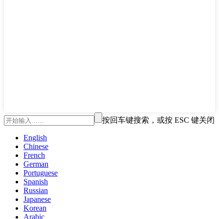
按回车键搜索，或按 ESC 键关闭
English
Chinese
French
German
Portuguese
Spanish
Russian
Japanese
Korean
Arabic