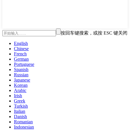
按回车键搜索，或按 ESC 键关闭
English
Chinese
French
German
Portuguese
Spanish
Russian
Japanese
Korean
Arabic
Irish
Greek
Turkish
Italian
Danish
Romanian
Indonesian