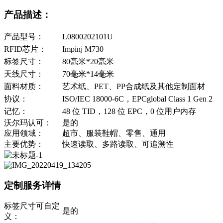
产品描述：
产品型号：
L0800202101U
RFID芯片：
Impinj M730
标签尺寸：
80毫米*20毫米
天线尺寸：
70毫米*14毫米
面料材质：
艺术纸、PET、PP合成纸及其他定制面材
协议：
ISO/IEC 18000-6C，EPCglobal Class 1 Gen 2
记忆：
48 位 TID，128 位 EPC，0 位用户内存
沃尔玛认可：
是的
应用领域：
超市、服装鞋帽、零售、通用
主要优势：
快速读取、多路读取、可追溯性
定制服务详情
标签尺寸可自定
是的
义：