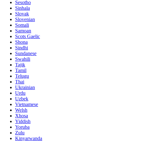
Sesotho
Sinhala
Slovak
Slovenian
Somali
Samoan
Scots Gaelic
Shona
Sindhi
Sundanese
Swahili
Tajik
Tamil
Telugu
Thai
Ukrainian
Urdu
Uzbek
Vietnamese
Welsh
Xhosa
Yiddish
Yoruba
Zulu
Kinyarwanda