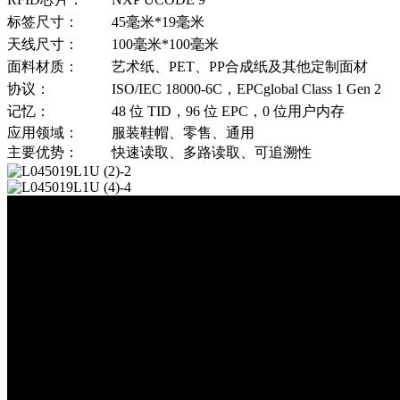
标签尺寸：
45毫米*19毫米
天线尺寸：
100毫米*100毫米
面料材质：
艺术纸、PET、PP合成纸及其他定制面材
协议：
ISO/IEC 18000-6C，EPCglobal Class 1 Gen 2
记忆：
48 位 TID，96 位 EPC，0 位用户内存
应用领域：
服装鞋帽、零售、通用
主要优势：
快速读取、多路读取、可追溯性