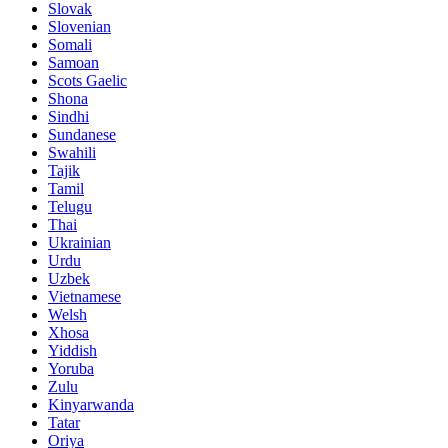
Slovak
Slovenian
Somali
Samoan
Scots Gaelic
Shona
Sindhi
Sundanese
Swahili
Tajik
Tamil
Telugu
Thai
Ukrainian
Urdu
Uzbek
Vietnamese
Welsh
Xhosa
Yiddish
Yoruba
Zulu
Kinyarwanda
Tatar
Oriya