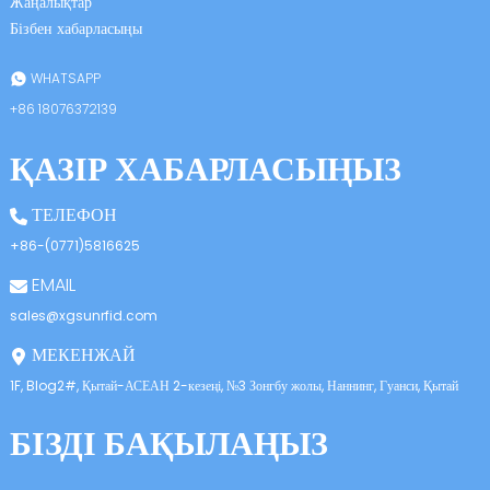
Жаңалықтар
Бізбен хабарласыңы
WHATSAPP
+86 18076372139
ҚАЗІР ХАБАРЛАСЫҢЫЗ
ТЕЛЕФОН
+86-(0771)5816625
EMAIL
sales@xgsunrfid.com
МЕКЕНЖАЙ
1F, Blog2#, Қытай-АСЕАН 2-кезеңі, №3 Зонгбу жолы, Наннинг, Гуанси, Қытай
БІЗДІ БАҚЫЛАҢЫЗ