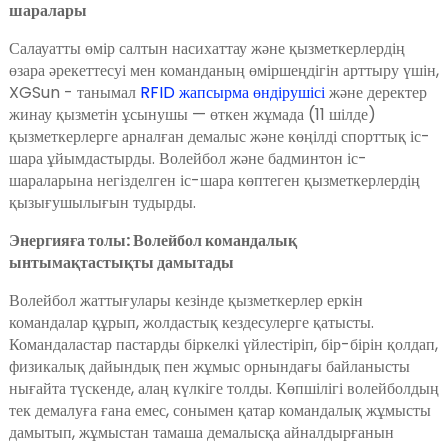
шаралары
Салауатты өмір салтын насихаттау және қызметкерлердің
өзара әрекеттесуі мен команданың өміршеңдігін арттыру үшін,
XGSun - танымал
RFID жапсырма өндірушісі
және деректер
жинау қызметін ұсынушы — өткен жұмада (11 шілде)
қызметкерлерге арналған демалыс және көңілді спорттық іс-
шара ұйымдастырды. Волейбол және бадминтон іс-
шараларына негізделген іс-шара көптеген қызметкерлердің
қызығушылығын тудырды.
Энергияға толы: Волейбол командалық
ынтымақтастықты дамытады
Волейбол жаттығулары кезінде қызметкерлер еркін
командалар құрып, жолдастық кездесулерге қатысты.
Командаластар пастарды біркелкі үйлестіріп, бір-бірін қолдап,
физикалық дайындық пен жұмыс орнындағы байланысты
нығайта түскенде, алаң күлкіге толды. Көпшілігі волейболдың
ian
тек демалуға ғана емес, сонымен қатар командалық жұмысты
дамытып, жұмыстан тамаша демалысқа айналдырғанын
am