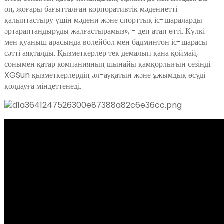
anda
оң, жоғары бағытталған корпоративтік мәдениетті
қалыптастыру үшін мәдени және спорттық іс-шараларды
әртараптандыруды жалғастырамыз», - деп атап өтті. Күлкі
мен қуаныш арасында волейбол мен бадминтон іс-шарасы
сәтті аяқталды. Қызметкерлер тек демалып қана қоймай,
сонымен қатар компанияның шынайы қамқорлығын сезінді.
XGSun қызметкерлердің әл-ауқатын және ұжымдық өсуді
қолдауға міндеттенеді.