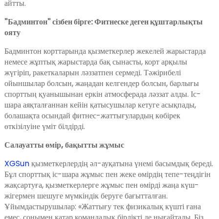
айтты.
"Бадминтон" сізбен бірге: Фитнеске деген құштарлықты
ояту
Бадминтон корттарында қызметкерлер жекелей жарыстарда
немесе жұптық жарыстарда бақ сынасты, корт арқылы
жүгіріп, ракеткаларын ләззатпен сермеді. Тәжірибелі
ойыншылар болсын, жаңадан келгендер болсын, барлығы
n
спорттың қуанышынан еркін атмосферада ләззат алды. Іс-
шара аяқталғаннан кейін қатысушылар кетуге асықпады,
болашақта осындай фитнес-жаттығулардың көбірек
өткізілуіне үміт білдірді.
se
Салауатты өмір, бақытты жұмыс
XGSun
қызметкерлердің әл-ауқатына үнемі басымдық береді.
Бұл спорттық іс-шара жұмыс пен жеке өмірдің тепе-теңдігін
жақсартуға, қызметкерлерге жұмыс пен өмірді жаңа күш-
ese
жігермен шешуге мүмкіндік беруге бағытталған.
Ұйымдастырушылар: «Жаттығу тек физикалық күшті ғана
емес, сонымен қатар командалық бірлікті де нығайтады. Біз