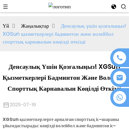
al
Үй
Жаңалықтар
Денсаулық үшін қозғалыңыз!
se
XGSun қызметкерлері бадминтон және волейбол
e
спорттық карнавалын көңілді өткізді
Денсаулық Үшін Қозғалыңыз! XGSun
an
Қызметкерлері Бадминтон Және Волейбол
Спорттық Карнавалын Көңілді Өткізді
+86 18076372139
2025-07-16
n
XGSun қызметкерлерге арналған спорттық іс-шараны
ұйымдастырады: көңілді волейбол және бадминтон іс-