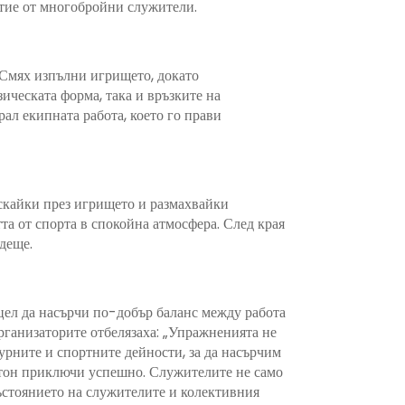
стие от многобройни служители.
 Смях изпълни игрището, докато
ческата форма, така и връзките на
рал екипната работа, което го прави
ускайки през игрището и размахвайки
та от спорта в спокойна атмосфера. След края
деще.
цел да насърчи по-добър баланс между работа
Организаторите отбелязаха: „Упражненията не
урните и спортните дейности, за да насърчим
интон приключи успешно. Служителите не само
състоянието на служителите и колективния