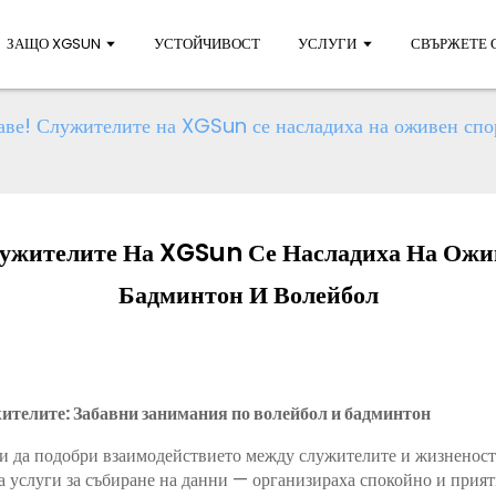
ЗАЩО XGSUN
УСТОЙЧИВОСТ
УСЛУГИ
СВЪРЖЕТЕ С
раве! Служителите на XGSun се насладиха на оживен спо
Служителите На XGSun Се Насладиха На Ожи
Бадминтон И Волейбол
ителите: Забавни занимания по волейбол и бадминтон
 и да подобри взаимодействието между служителите и жизненос
а услуги за събиране на данни — организираха спокойно и прия