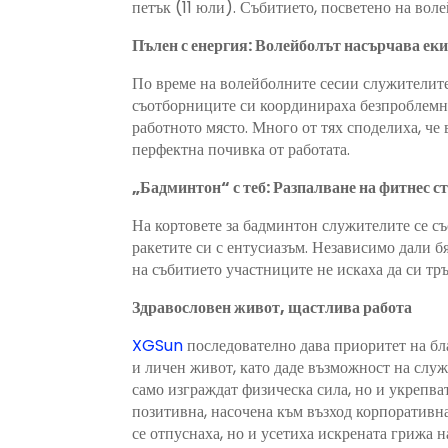
петък (11 юли). Събитието, посветено на во
Пълен с енергия: Волейболът насърчава ек
По време на волейболните сесии служителите
съотборниците си координираха безпроблемно
работното място. Много от тях споделиха, че 
перфектна почивка от работата.
„Бадминтон“ с теб: Разпалване на фитнес с
На кортовете за бадминтон служителите се с
ракетите си с ентусиазъм. Независимо дали б
на събитието участниците не искаха да си тр
Здравословен живот, щастлива работа
XGSun
последователно дава приоритет на бл
и личен живот, като даде възможност на служ
само изграждат физическа сила, но и укрепва
позитивна, насочена към възход корпоративн
се отпуснаха, но и усетиха искрената грижа