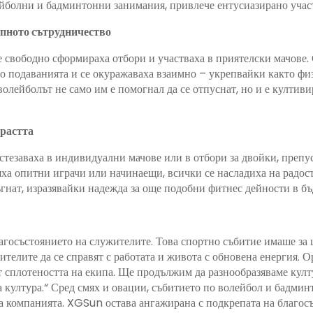
лейболни и бадминтонни занимания, привлече ентусиазирано уча
ипното сътрудничество
 свободно сформираха отбори и участваха в приятелски мачове.
 подаванията и се окуражаваха взаимно – укрепвайки както физи
волейболът не само им е помогнал да се отпуснат, но и е култиви
трастта
ъстезаваха в индивидуални мачове или в отбори за двойки, преп
яха опитни играчи или начинаещи, всички се насладиха на радост
ъгнат, изразявайки надежда за още подобни фитнес дейности в бъ
агосъстоянието на служителите. Това спортно събитие имаше за 
ителите да се справят с работата и живота с обновена енергия. 
т сплотеността на екипа. Ще продължим да разнообразяваме култ
а култура.“ Сред смях и овации, събитието по волейбол и бадм
 на компанията. XGSun остава ангажирана с подкрепата на благо