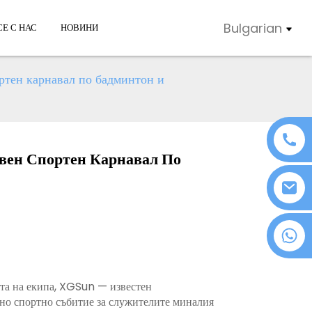
Bulgarian
Е С НАС
НОВИНИ
ртен карнавал по бадминтон и
вен Спортен Карнавал По
+86 18076372139
тта на екипа, XGSun — известен
тно спортно събитие за служителите миналия