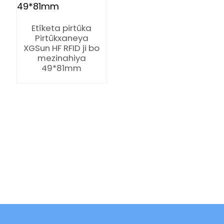
Etîketa pirtûka
Pirtûkxaneya
XGSun HF RFID ji bo
mezinahiya
49*81mm
ian
am