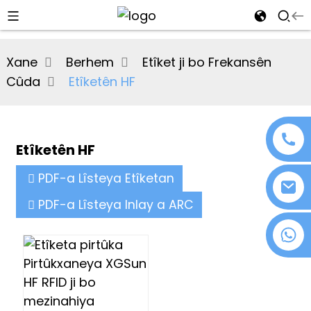
al
Xane
Berhem
Etîket ji bo Frekansên
se
Cûda
Etîketên HF
e
Etîketên HF
an
PDF-a Lîsteya Etîketan
PDF-a Lîsteya Inlay a ARC
+86 18076372139
n