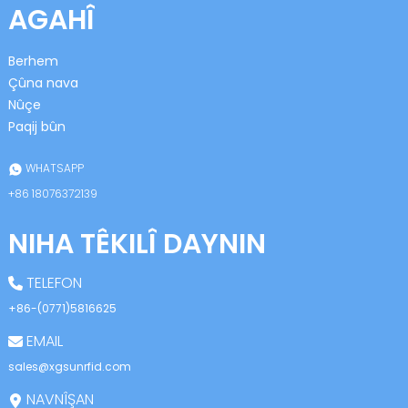
AGAHÎ
Berhem
Çûna nava
Nûçe
Paqij bûn
n
WHATSAPP
+86 18076372139
NIHA TÊKILÎ DAYNIN
se
TELEFON
+86-(0771)5816625
EMAIL
ese
sales@xgsunrfid.com
NAVNÎŞAN