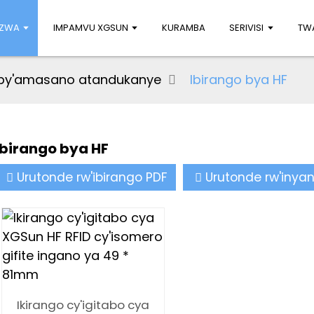
UZWA
IMPAMVU XGSUN
KURAMBA
SERIVISI
TWA
 by'amasano atandukanye
Ibirango bya HF
Ibirango bya HF
Urutonde rw'ibirango PDF
Urutonde rw'inya
Ikirango cy'igitabo cya