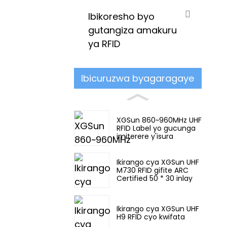
Ibikoresho byo
gutangiza amakuru
ya RFID
Ibicuruzwa byagaragaye
XGSun 860~960MHz UHF
RFID Label yo gucunga
imiterere y'isura
Ikirango cya XGSun UHF
M730 RFID gifite ARC
Certified 50 * 30 inlay
Ikirango cya XGSun UHF
H9 RFID cyo kwifata