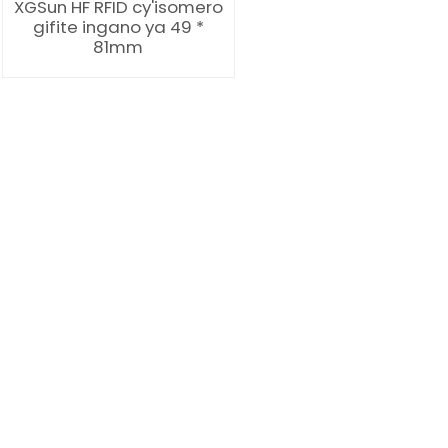
XGSun HF RFID cy'isomero
gifite ingano ya 49 *
81mm