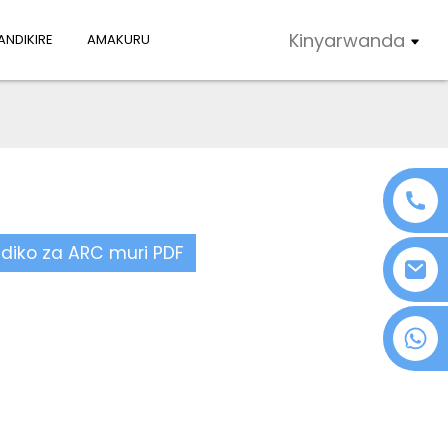
Kinyarwanda
NDIKIRE
AMAKURU
ndiko za ARC muri PDF
+86 18076372139