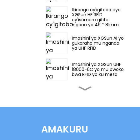
Ikirango cy'igitabo cya
XGSun HF RFID
cy'isomero gifite
ingano ya 49 * 81mm
Imashini ya XGSun AI yo
gukoraho mu nganda
ya UHF RFID
Imashini ya XGSun UHF
18000-6C yo mu bwoko
bwa RFID yo ku meza
Imashini ya XGSun yo
gukoraho mu nganda
ya UHF RFID
XGSun European
Frequency (ETSI) RFID
AMAKURU
Ikirango cy'icyuma