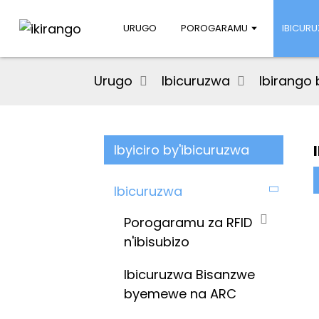
URUGO
POROGARAMU
IBICUR
Urugo
Ibicuruzwa
Ibirango
Ibyiciro by'ibicuruzwa
Ibicuruzwa
Porogaramu za RFID
n'ibisubizo
Ibicuruzwa Bisanzwe
byemewe na ARC