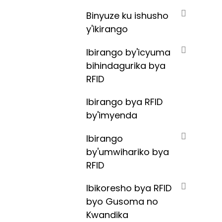
Binyuze ku ishusho
y'ikirango
Ibirango by'icyuma
bihindagurika bya
RFID
Ibirango bya RFID
by'imyenda
Ibirango
by'umwihariko bya
RFID
Ibikoresho bya RFID
byo Gusoma no
Kwandika