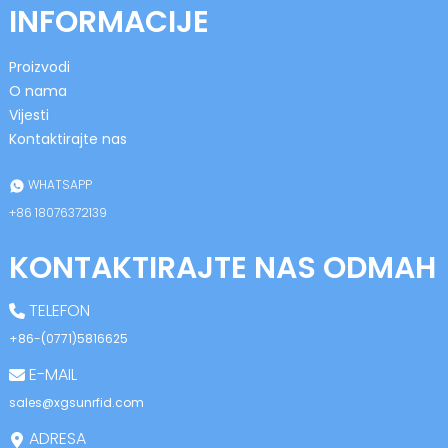
INFORMACIJE
Proizvodi
O nama
Vijesti
Kontaktirajte nas
n
WHATSAPP
+86 18076372139
KONTAKTIRAJTE NAS ODMAH
se
TELEFON
+86-(0771)5816625
E-MAIL
ese
sales@xgsunrfid.com
ADRESA