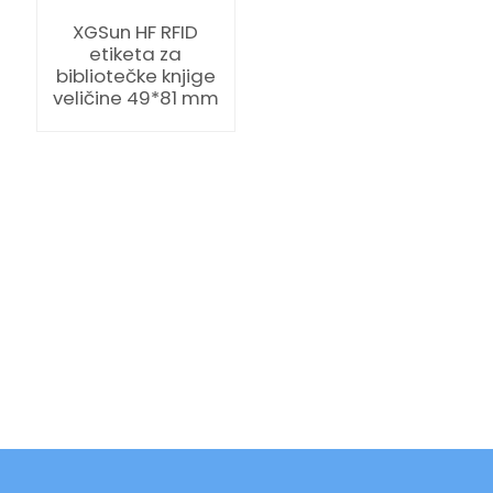
XGSun HF RFID
etiketa za
bibliotečke knjige
veličine 49*81 mm
ian
am