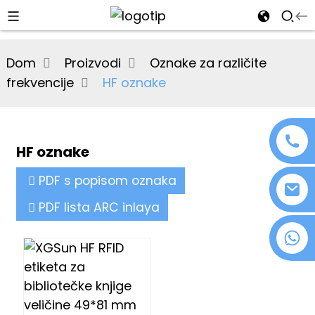
al
Dom
Proizvodi
Oznake za različite
se
frekvencije
HF oznake
e
HF oznake
an
PDF s popisom oznaka
PDF lista ARC inlaya
+86 18076372139
n