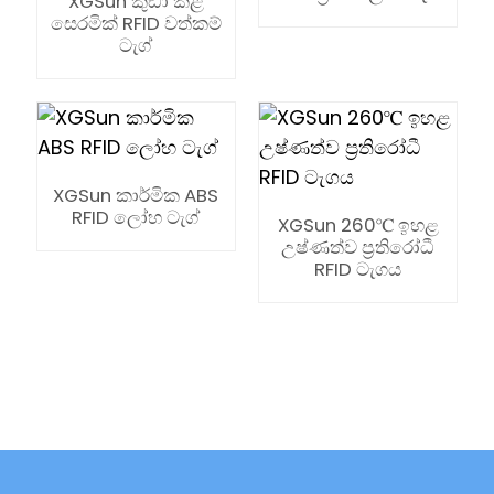
XGSun කුඩා කළ
සෙරමික් RFID වත්කම්
ටැග්
XGSun කාර්මික ABS
RFID ලෝහ ටැග්
XGSun 260℃ ඉහළ
උෂ්ණත්ව ප්‍රතිරෝධී
RFID ටැගය
ian
am