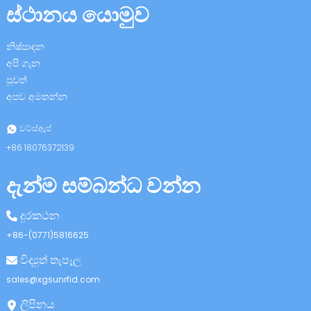
ස්ථානය යොමුව
නිෂ්පාදන
අපි ගැන
පුවත්
අපව අමතන්න
n
වට්ස්ඇප්
+86 18076372139
දැන්ම සම්බන්ධ වන්න
se
දුරකථන
+86-(0771)5816625
විද්‍යුත් තැපෑල
ese
sales@xgsunrfid.com
ලිපිනය