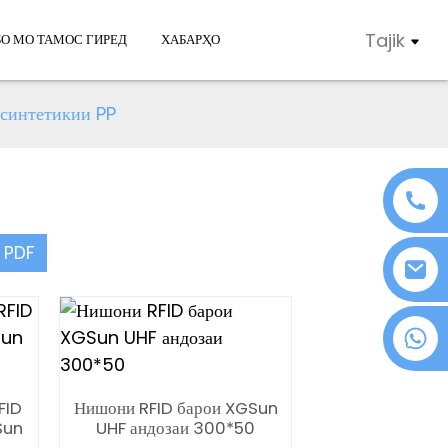
Tajik
БО МО ТАМОС ГИРЕД
ХАБАРҲО
 синтетикии PP
 PDF
+86 18076372139
FID
Нишони RFID барои XGSun
Sun
UHF андозаи 300*50