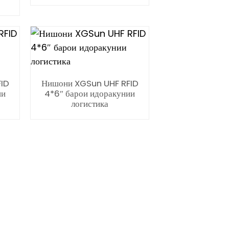
ID
Нишони XGSun UHF RFID
ии
4*6″ барои идоракунии
логистика