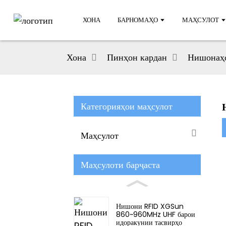
ХОНА
БАРНОМАҲО
МАҲСУЛОТ
Хона
Пинҳон кардан
Нишонаҳо
Категорияҳои маҳсулот
Маҳсулот
Маҳсулоти барҷаста
Нишони RFID XGSun
860~960MHz UHF барои
идоракунии тасвирҳо