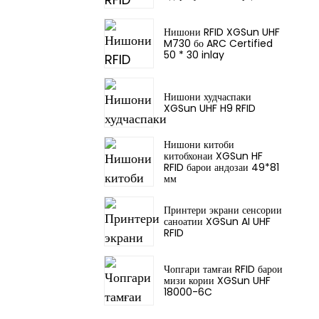
Нишони RFID XGSun UHF
M730 бо ARC Certified
50 * 30 inlay
Нишони худчаспаки
XGSun UHF H9 RFID
Нишони китоби
китобхонаи XGSun HF
RFID барои андозаи 49*81
мм
Принтери экрани сенсории
саноатии XGSun AI UHF
RFID
Чопгари тамғаи RFID барои
мизи кории XGSun UHF
18000-6C