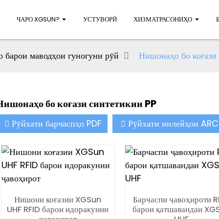
ЧАРО XGSUN?
УСТУВОРӢ
ХИЗМАТРАСОНИҲО
 барои маводҳои гуногуни рӯй
Нишонаҳо бо коғази
Нишонаҳо бо коғази синтетикии PP
Рӯйхати барчаспҳо PDF
Рӯйхати инлейҳои ARC
Нишони коғазии XGSun
Барчаспи ҷавоҳироти R
UHF RFID барои идоракунии
барои қатшавандаи XG