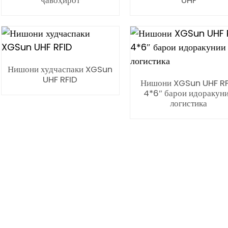
ҷавоҳирот
UHF
Нишони худчаспаки XGSun
UHF RFID
Нишони XGSun UHF RF
4*6″ барои идоракун
логистика