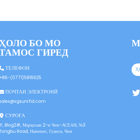
ҲОЛО БО МО
М
ТАМОС ГИРЕД
ТЕЛЕФОН
Ҳ
+86-(0771)5816625
ПОЧТАИ ЭЛЕКТРОНӢ
sales@xgsunrfid.com
СУРОҒА
1F, Blog2#, Марҳилаи 2-и Чин-АСЕАН, №3
Zongbu Road, Наннинг, Гуанси, Чин