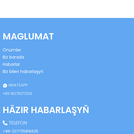
anda
MAGLUMAT
Önümler
Biz barada
Habarlar
Biz bilen habarlaşyň
WHATSAPP
+86 18076372139
HÄZIR HABARLAŞYŇ
TELEFON
+86-(0771)5816625