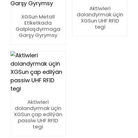
Aktiwleri
dolandyrmak üçin
XGSun Metall
XGSun UHF RFID
Etiketkada
tegi
Galplaşdyrmaga
Garşy Gyrymsy
n
se
Aktiwleri
dolandyrmak üçin
XGSun çap edilýän
ese
passiw UHF RFID
tegi