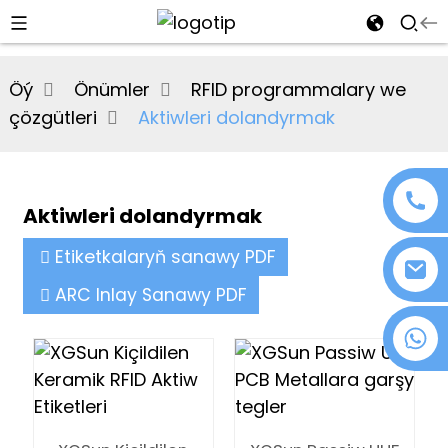
al
Öý
Önümler
RFID programmalary we
se
çözgütleri
Aktiwleri dolandyrmak
e
Aktiwleri dolandyrmak
an
Etiketkalaryň sanawy PDF
ARC Inlay Sanawy PDF
+86 18076372139
n