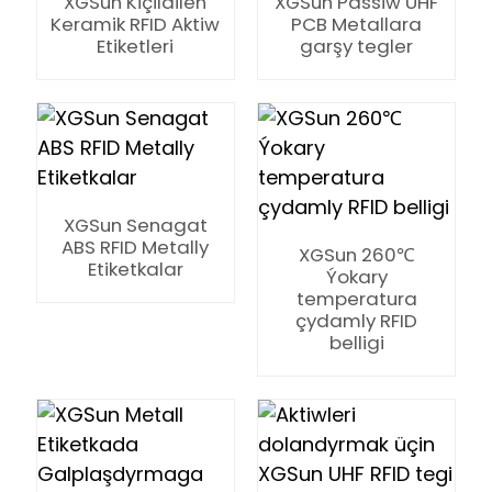
XGSun Kiçildilen
XGSun Passiw UHF
Keramik RFID Aktiw
PCB Metallara
Etiketleri
garşy tegler
XGSun Senagat
ABS RFID Metally
XGSun 260℃
Etiketkalar
Ýokary
temperatura
çydamly RFID
belligi
ian
am