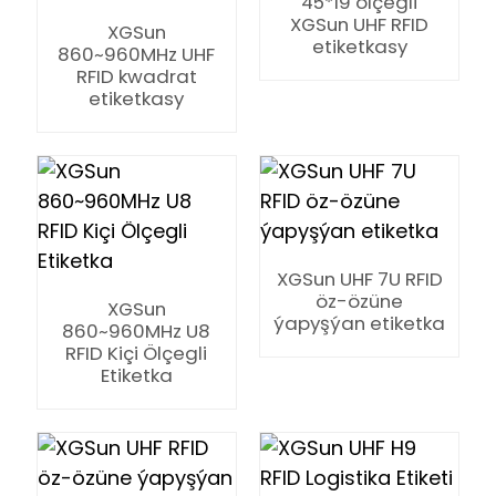
45*19 ölçegli
XGSun UHF RFID
XGSun
etiketkasy
860~960MHz UHF
RFID kwadrat
etiketkasy
XGSun UHF 7U RFID
öz-özüne
XGSun
ýapyşýan etiketka
860~960MHz U8
RFID Kiçi Ölçegli
Etiketka
ian
am