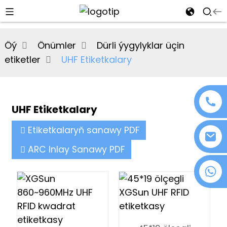
al
Öý
Önümler
Dürli ýygylyklar üçin
se
etiketler
UHF Etiketkalary
e
UHF Etiketkalary
an
Etiketkalaryň sanawy PDF
ARC Inlay Sanawy PDF
+86 18076372139
n