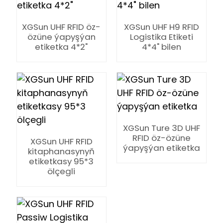
XGSun UHF RFID öz-
XGSun UHF H9 RFID
özüne ýapyşýan
Logistika Etiketi
etiketka 4*2"
4*4" bilen
n
XGSun Ture 3D UHF
se
RFID öz-özüne
XGSun UHF RFID
ýapyşýan etiketka
kitaphanasynyň
etiketkasy 95*3
ölçegli
ese