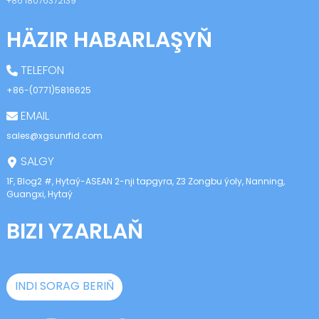
+86 18076372139
HÄZIR HABARLAŞYŇ
TELEFON
+86-(0771)5816625
EMAIL
sales@xgsunrfid.com
SALGY
1F, Blog2 #, Hytaý-ASEAN 2-nji tapgyra, Z3 Zongbu ýoly, Nanning,
Guangxi, Hytaý
BIZI YZARLAŇ
INDI SORAG BERIŇ