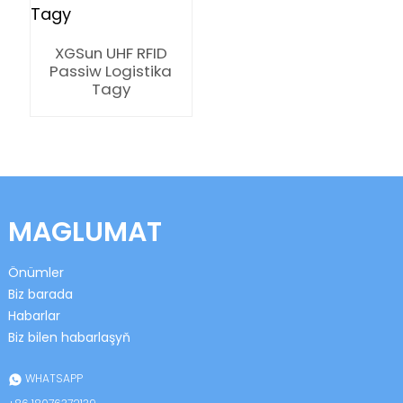
anda
XGSun UHF RFID
Passiw Logistika
Tagy
MAGLUMAT
Önümler
Biz barada
Habarlar
Biz bilen habarlaşyň
WHATSAPP