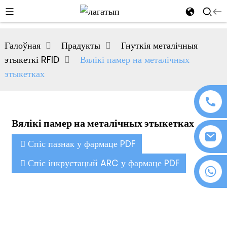
al
Галоўная
Прадукты
Гнуткія металічныя
se
этыкеткі RFID
Вялікі памер на металічных
e
этыкетках
Вялікі памер на металічных этыкетках
an
Спіс пазнак у фармаце PDF
Спіс інкрустацый ARC у фармаце PDF
+86 18076372139
n