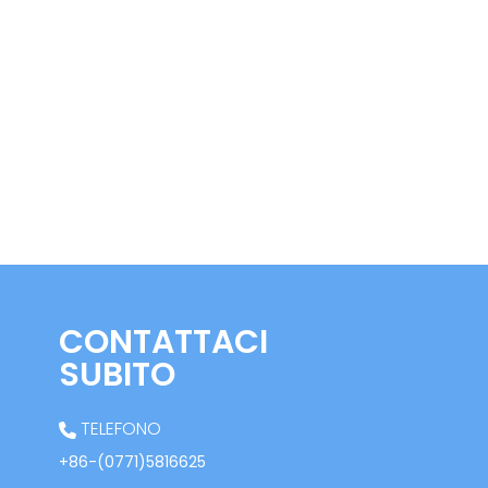
CONTATTACI
SUBITO
TELEFONO
+86-(0771)5816625