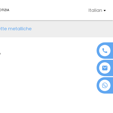
Italian
OTIZIA
ette metalliche
e
+86 18076372139